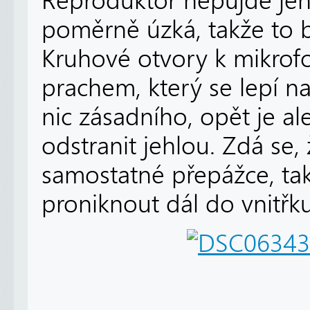
Reproduktor nepůjde jen t
poměrně úzká, takže to 
Kruhové otvory k mikrof
prachem, který se lepí n
nic zásadního, opět je al
odstranit jehlou. Zdá se, 
samostatné přepážce, ta
proniknout dál do vnitřku