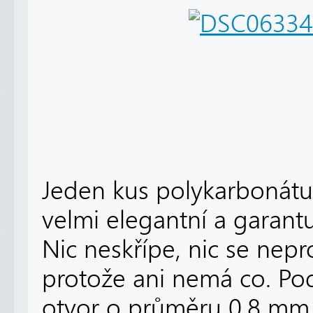
Jeden kus polykarbonátu j
velmi elegantní a garant
Nic neskřípe, nic se nep
protože ani nemá co. Po
otvor o průměru 0,8 mm 