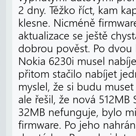
2 dny. Těžko říct, kam ka
klesne. Nicméně firmwar
aktualizace se ještě chyst
dobrou pověst. Po dvou l
Nokia 6230i musel nabíj
přitom stačilo nabíjet je
myslel, že si budu muset
ale řešil, že nová 512MB 
32MB nefunguje, bylo mi
firmware. Po jeho nahrán