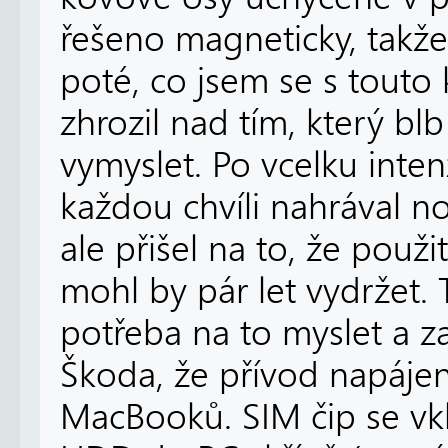
řešeno magneticky, takž
poté, co jsem se s touto 
zhrozil nad tím, který b
vymyslet. Po vcelku inte
každou chvíli nahrával no
ale přišel na to, že použ
mohl by pár let vydržet. T
potřeba na to myslet a z
Škoda, že přívod napáje
MacBooků. SIM čip se vk