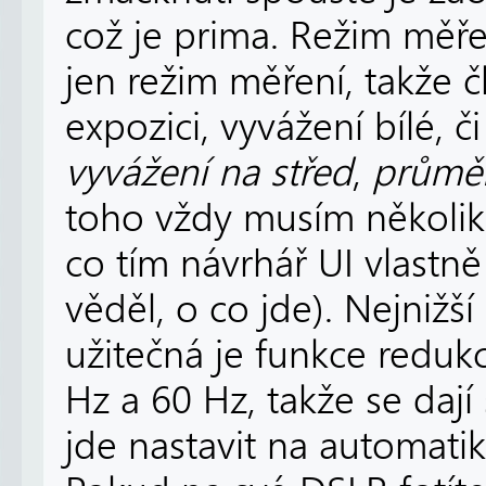
což je prima. Režim měř
jen režim měření, takže čl
expozici, vyvážení bílé, č
vyvážení na střed
,
průměr
toho vždy musím několik
co tím návrhář UI vlastně 
věděl, o co jde). Nejnižš
užitečná je funkce redukc
Hz a 60 Hz, takže se dají 
jde nastavit na automatik