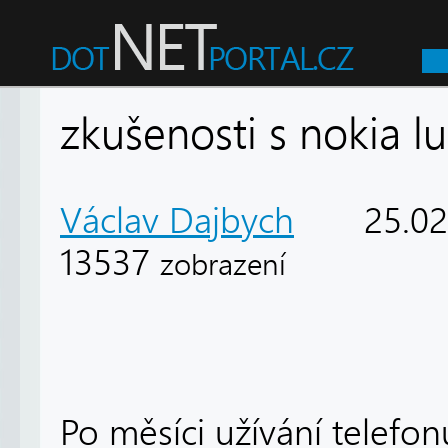
zkušenosti s nokia l
Václav Dajbych
25.02
13537
zobrazení
Po měsíci užívání telefo