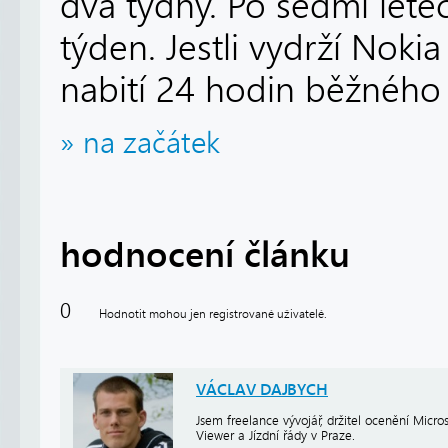
dva týdny. Po sedmi letec
týden. Jestli vydrží Nok
nabití 24 hodin běžného 
» na začátek
hodnocení článku
0
Hodnotit mohou jen registrované uživatelé.
VÁCLAV DAJBYCH
Jsem freelance vývojář, držitel ocenění Micr
Viewer a Jízdní řády v Praze.