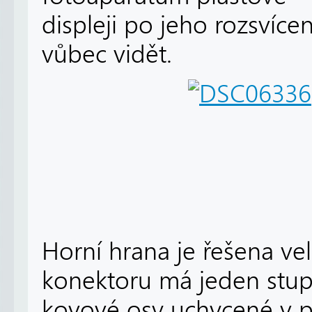
displeji po jeho rozsvícen
vůbec vidět.
Horní hrana je řešena ve
konektoru má jeden stupe
kovové osy uchycené v p