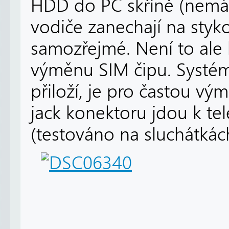
HDD do PC skříně (nemáte-
vodiče zanechají na styk
samozřejmé. Není to ale
výměnu SIM čipu. Systémy
přiloží, je pro častou vý
jack konektoru jdou k tel
(testováno na sluchátkác