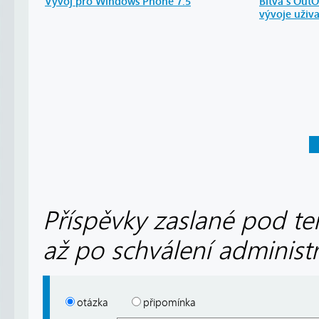
Vývoj pro Windows Phone 7.5
Bitva s Ou
vývoje uživ
Příspěvky zaslané pod te
až po schválení administ
otázka
připomínka