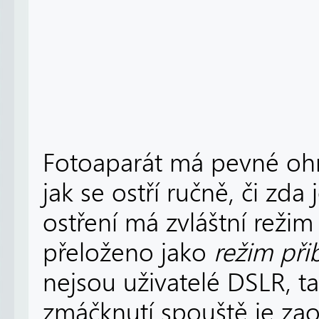
Fotoaparát má pevné ohn
jak se ostří ručně, či zd
ostření má zvláštní reži
přeloženo jako
režim přib
nejsou uživatelé DSLR, ta
zmáčknutí spouště je zaos