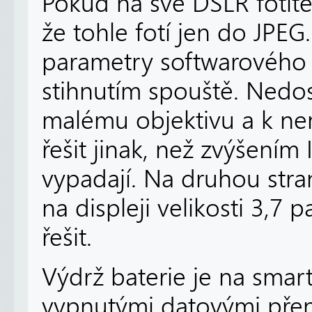
Pokud na své DSLR fotít
že tohle fotí jen do JPEG
parametry softwarového 
stihnutím spouště. Nedos
malému objektivu a k nem
řešit jinak, než zvýšením
vypadají. Na druhou stra
na displeji velikosti 3,7 
řešit.
Výdrž baterie je na smar
vypnutými datovými přeno