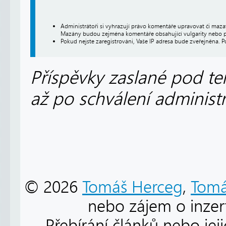
Administrátoři si vyhrazují právo komentáře upravovat či maz
Mazány budou zejména komentáře obsahující vulgarity nebo p
Pokud nejste zaregistrováni, Vaše IP adresa bude zveřejněna. P
Příspěvky zaslané pod te
až po schválení administ
© 2026
Tomáš Herceg
,
Tomá
nebo zájem o inzert
Přebírání článků nebo jej