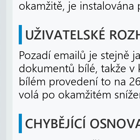
okamžitě, je instalována
UŽIVATELSKÉ ROZ
Pozadí emailů je stejně j
dokumentů bílé, takže v 
bílém provedení to na 26
volá po okamžitém sníže
CHYBĚJÍCÍ OSNOV