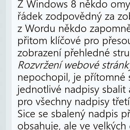
Z Windows 8 někdo omy
řádek zodpovědný za zob
z Wordu někdo zapomněl
přitom klíčové pro přesou
zobrazení přehledné str
Rozvržení webové stránk
nepochopil, je přítomné 
jednotlivé nadpisy sbalit 
pro všechny nadpisy třetí
Sice se sbalený nadpis př
obsahuje, ale ve velkýc