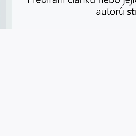
s
autorů