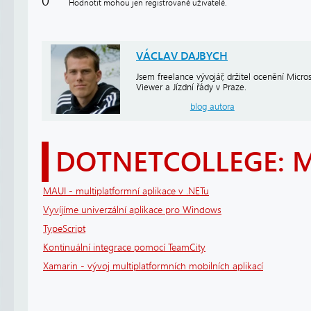
0
Hodnotit mohou jen registrované uživatelé.
VÁCLAV DAJBYCH
Jsem freelance vývojář, držitel ocenění Micr
Viewer a Jízdní řády v Praze.
blog autora
DOTNETCOLLEGE: 
MAUI - multiplatformní aplikace v .NETu
Vyvíjíme univerzální aplikace pro Windows
TypeScript
Kontinuální integrace pomocí TeamCity
Xamarin - vývoj multiplatformních mobilních aplikací