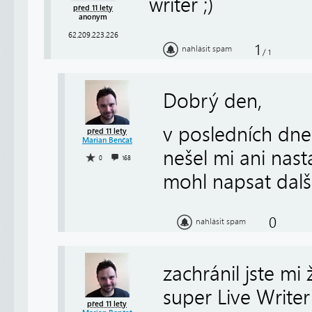
writer ;)
před 11 lety
anonym
62.209.223.226
1
nahlásit spam
/
1
Dobrý den,
v posledních dne
před 11 lety
Marian Benčat
nešel mi ani nast
0
168
mohl napsat další
0
nahlásit spam
zachránil jste mi
super Live Writer
před 11 lety