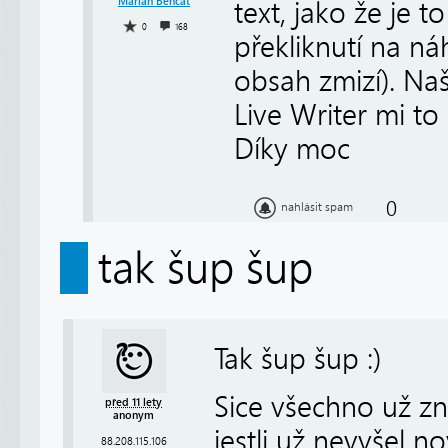
Marian Benčat
text, jako že je t
0
168
překliknutí na n
obsah zmizí). Naš
Live Writer mi to
Díky moc
0
nahlásit spam
tak šup šup
Tak šup šup :)
Sice všechno už zn
před 11 lety
anonym
jestli už nevyšel no
88.208.115.106