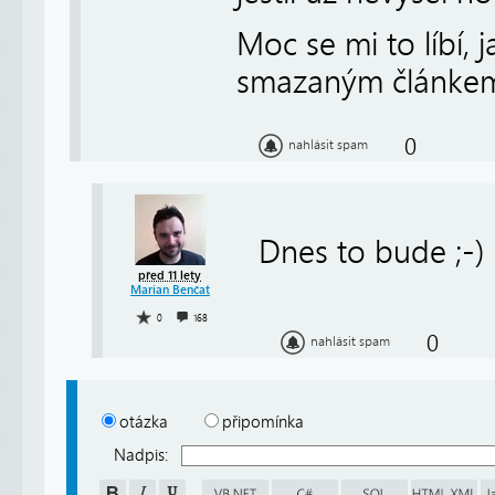
Moc se mi to líbí, 
smazaným článkem
0
nahlásit spam
Dnes to bude ;-)
před 11 lety
Marian Benčat
0
168
0
nahlásit spam
otázka
připomínka
Nadpis: