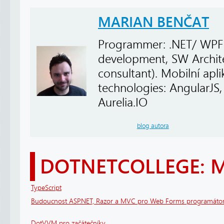
MARIAN BENČAT
Programmer: .NET/ WPF
development, SW Architec
consultant). Mobilní apl
technologies: AngularJS, 
Aurelia.IO
blog autora
DOTNETCOLLEGE: 
TypeScript
Budoucnost ASP.NET, Razor a MVC pro Web Forms programáto
DotVVM pro začátečníky