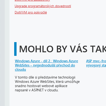
Upgrade programátorských dovedností
DotVVM pro pokročilé
MOHLO BY VÁS TAK
Windows Azure - díl 2.: Windows Azure
ASP mvc–fro
WebSites – nejjednodušší přechod do
vývojový sta
cloudu
V tomto díle si představíme technologii
Windows Azure WebSites, která umožňuje
snadno hostovat webové aplikace
napsané v ASP.NET v cloudu.