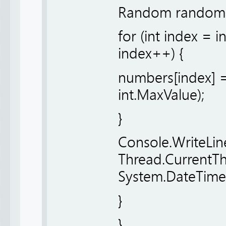
Random randomi
for (int index = i
index++) {
numbers[index] =
int.MaxValue);
}
Console.WriteLine
Thread.CurrentT
System.DateTime.N
}
}