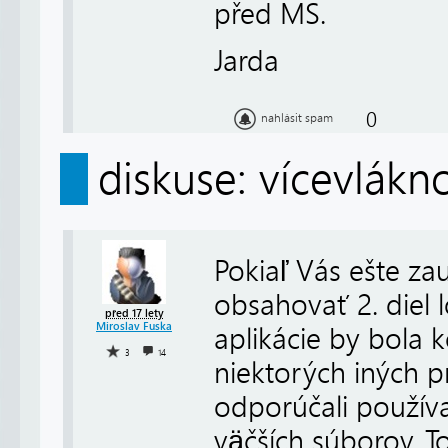
před MS.
Jarda
0
nahlásit spam
diskuse: vícevlákn
Pokiaľ Vás ešte za
obsahovať 2. diel
před 17 lety
Miroslav Fuska
aplikácie by bola
3
14
niektorých iných pr
odporúčali používa
väčších súborov. 