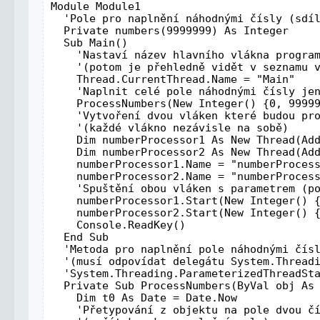
Module Module1

  'Pole pro naplnění náhodnými čísly (sdíl
  Private numbers(9999999) As Integer

  Sub Main()

    'Nastaví název hlavního vlákna program
    '(potom je přehledně vidět v seznamu v
    Thread.CurrentThread.Name = "Main"

    'Naplnit celé pole náhodnými čísly jen
    ProcessNumbers(New Integer() {0, 99999
    'Vytvoření dvou vláken které budou pro
    '(každé vlákno nezávisle na sobě)

    Dim numberProcessor1 As New Thread(Add
    Dim numberProcessor2 As New Thread(Add
    numberProcessor1.Name = "numberProcess
    numberProcessor2.Name = "numberProcess
    'Spuštění obou vláken s parametrem (po
    numberProcessor1.Start(New Integer() {
    numberProcessor2.Start(New Integer() {
    Console.ReadKey()

  End Sub

  'Metoda pro naplnění pole náhodnými čísl
  '(musí odpovídat delegátu System.Threadi
  'System.Threading.ParameterizedThreadSta
  Private Sub ProcessNumbers(ByVal obj As 
    Dim t0 As Date = Date.Now

    'Přetypování z objektu na pole dvou čí