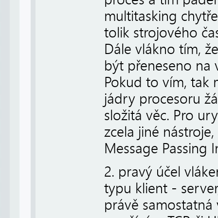
multitasking chytř
tolik strojového ča
Dále vlákno tím, 
být přeneseno na v
Pokud to vím, tak
jádry procesoru žá
složitá věc. Pro ur
zcela jiné nástroje,
Message Passing In
2. pravý účel vláke
typu klient - serve
právě samostatná v