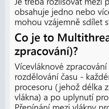
Je třeba rozlišovat mezi
obsahuje jedno nebo více
mohou vzájemně sdílet st
Co je to Multithre
zpracování)?
Vícevláknové zpracování
rozdělování času - každé
procesoru (jehož délka zá
vlákna) a po uplynutí pro
Přepínání mezi vlákny pr