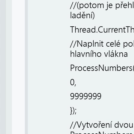
//(potom je přeh
ladění)
Thread.CurrentT
//Naplnit celé p
hlavního vlákna
ProcessNumbers(n
0,
9999999
});
//Vytvoření dvo