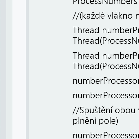
ProcessNumbers
//(každé vlákno 
Thread numberPr
Thread(ProcessN
Thread numberP
Thread(ProcessN
numberProcessor
numberProcessor
//Spuštění obou 
plnění pole)
numberProcessor1.