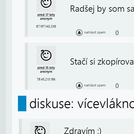
Radšej by som sa 
před 17 lety
anonym
87.197.143.238
0
nahlásit spam
Stačí si zkopírova
před 15 lety
anonym
78.45.213.196
0
nahlásit spam
diskuse: vícevlákn
Zdravím :)