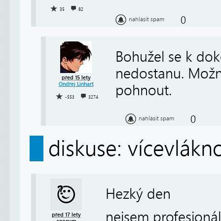
35
82
0
nahlásit spam
Bohužel se k doko
nedostanu. Možná
před 15 lety
Ondřej Linhart
pohnout.
-553
3274
0
nahlásit spam
diskuse: vícevlákn
Hezký den
nejsem profesionáln
před 17 lety