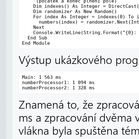
    '(počátek a konec plnění pole)

    Dim indexes() As Integer = DirectCast(
    Dim randomizer As New Random()

    For index As Integer = indexes(0) To i
      numbers(index) = randomizer.Next(Int
    Next

    Console.WriteLine(String.Format("{0}: 
  End Sub

Výstup ukázkového prog
Main: 1 563 ms

numberProcessor1: 1 094 ms

Znamená to, že zpracová
ms a zpracování dvěma v
vlákna byla spuštěna tém