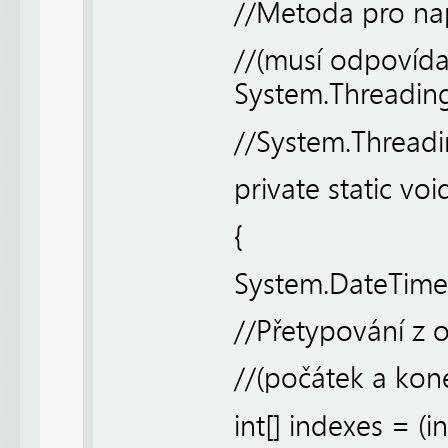
//Metoda pro nap
//(musí odpovída
System.Threadin
//System.Threadi
private static vo
{
System.DateTime
//Přetypování z o
//(počátek a kon
int[] indexes = (in