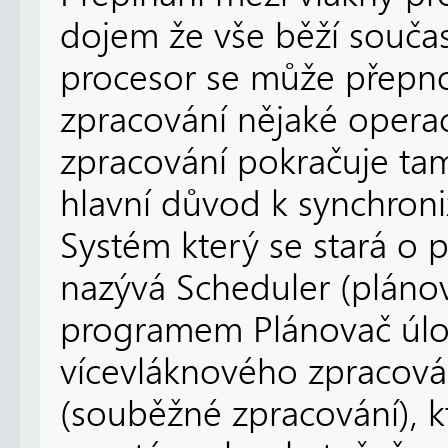
dojem že vše běží současn
procesor se může přepno
zpracování nějaké operac
zpracování pokračuje tam
hlavní důvod k synchroni
Systém který se stará o 
nazývá Scheduler (plánov
programem Plánovač úloh
vícevláknového zpracován
(souběžné zpracování), k