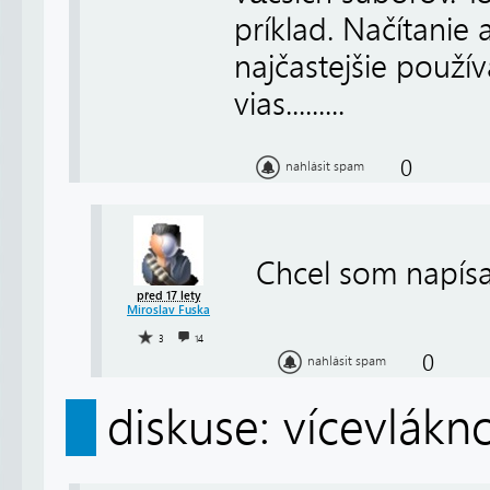
príklad. Načítanie
najčastejšie použí
vias.........
0
nahlásit spam
Chcel som napísať 
před 17 lety
Miroslav Fuska
3
14
0
nahlásit spam
diskuse: vícevlákn