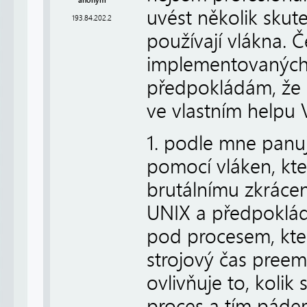
anonym
uvést několik skute
193.84.202.2
používají vlákna. 
implementovaných 
předpokládám, že 
ve vlastním helpu 
1. podle mne panuj
pomocí vláken, kt
brutálnímu zkrácen
UNIX a předpoklád
pod procesem, kter
strojový čas preemp
ovlivňuje to, koli
proces a tím pádem 