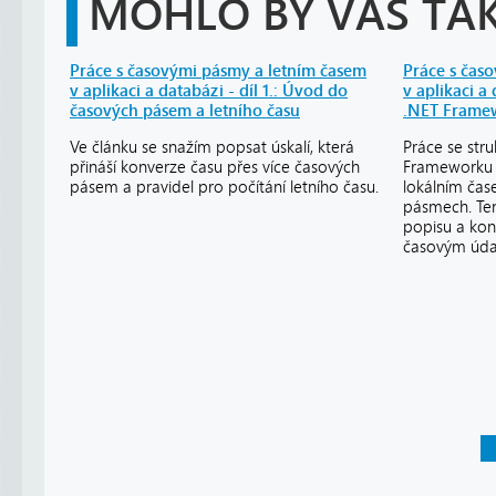
MOHLO BY VÁS TAK
Práce s časovými pásmy a letním časem
Práce s čas
v aplikaci a databázi - díl 1.: Úvod do
v aplikaci a 
časových pásem a letního času
.NET Frame
Ve článku se snažím popsat úskalí, která
Práce se str
přináší konverze času přes více časových
Frameworku l
pásem a pravidel pro počítání letního času.
lokálním čas
pásmech. Ten
popisu a kon
časovým úda