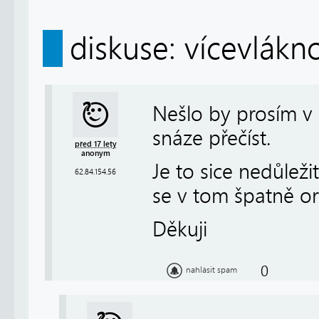
diskuse: vícevlákn
Nešlo by prosím v 
snáze přečíst.
před 17 lety
anonym
Je to sice nedůležit
62.84.154.56
se v tom špatně ori
Děkuji
0
nahlásit spam