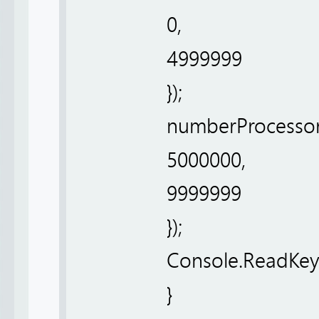
0,
4999999
});
numberProcessor2
5000000,
9999999
});
Console.ReadKey(
}