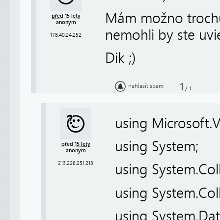
Mám možno trochu
před 15 lety
anonym
nemohli by ste uvi
178.40.24.252
Dik ;)
1
nahlásit spam
/
1
using Microsoft.V
using System;
před 15 lety
anonym
213.226.251.213
using System.Coll
using System.Coll
using System.Dat