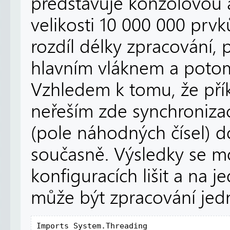
představuje konzolovou ap
velikosti 10 000 000 prvk
rozdíl délky zpracování, 
hlavním vláknem a poto
Vzhledem k tomu, že přík
neřeším zde synchroniza
(pole náhodných čísel) d
současně. Výsledky se 
konfiguracích lišit a na
může být zpracování jed
Imports System.Threading
