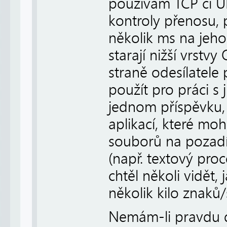
používám TCP či U
kontroly přenosu, p
několik ms na jeho
starají nižší vrstv
straně odesílatele
použít pro práci s 
jednom příspěvku, 
aplikací, které moh
souborů na pozadí,
(např. textový proc
chtěl několi vidět, 
několik kilo znaků/
Nemám-li pravdu d