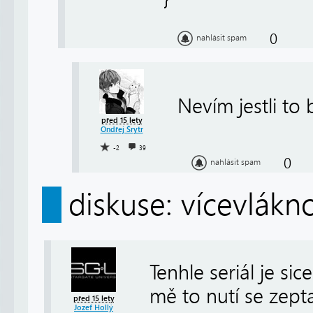
0
nahlásit spam
Nevím jestli to
před 15 lety
Ondřej Šrytr
-2
39
0
nahlásit spam
diskuse: vícevlákn
Tenhle seriál je sic
mě to nutí se zept
před 15 lety
Jozef Hollý