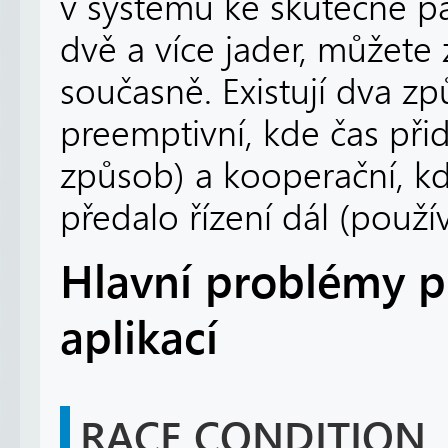
v systému ke skutečně pa
dvě a více jader, můžete
současně. Existují dva z
preemptivní, kde čas při
způsob) a kooperační, k
předalo řízení dál (použí
Hlavní problémy p
aplikací
RACE CONDITION