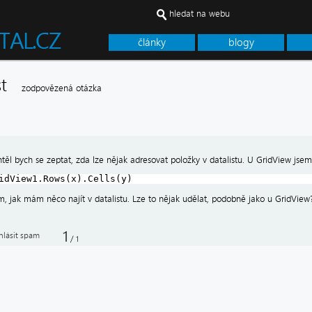
hledat na webu
články
blogy
ist
zodpovězená otázka
těl bych se zeptat, zda lze nějak adresovat položky v datalistu. U GridView jsem
idView1.Rows(x).Cells(y)
m, jak mám něco najít v datalistu. Lze to nějak udělat, podobně jako u GridView
1
hlásit spam
/
1