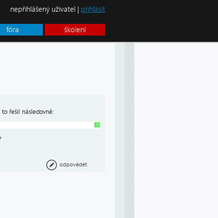
nepřihlášený uživatel |
přihlásit
fóra
školení
 to řešil následovně:
?
?
odpovědět