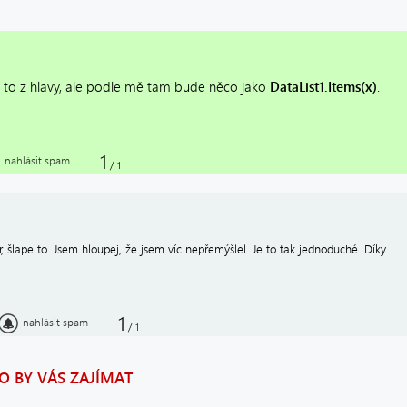
to z hlavy, ale podle mě tam bude něco jako
DataList1.Items(x)
.
1
nahlásit spam
/
1
, šlape to. Jsem hloupej, že jsem víc nepřemýšlel. Je to tak jednoduché. Díky.
1
nahlásit spam
/
1
 BY VÁS ZAJÍMAT