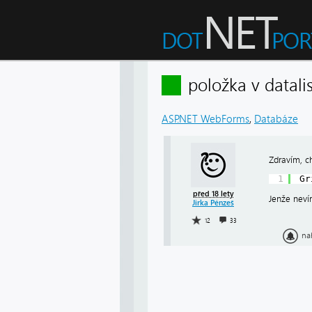
položka v datal
ASP.NET WebForms
,
Databáze
Zdravím, ch
1
Gr
před 18 lety
Jenže neví
Jirka Pénzeš
12
33
na