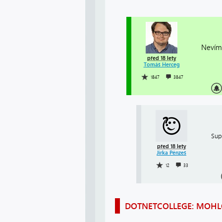
Nevím 
před 18 lety
Tomáš Herceg
1847
3847
Supr
před 18 lety
Jirka Pénzeš
12
33
DOTNETCOLLEGE: MOHLO