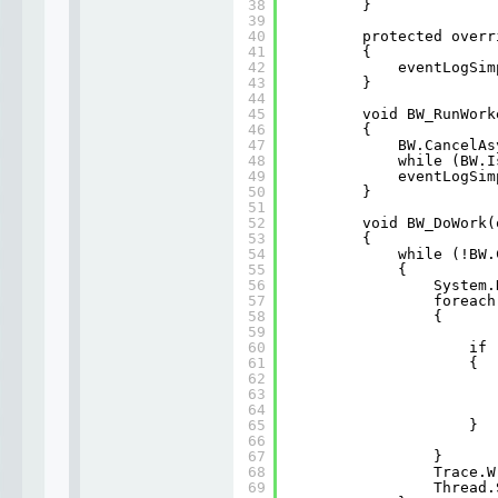
38
}
39
40
protected overr
41
{
42
eventLogSim
43
}
44
45
void BW_RunWork
46
{
47
BW.CancelAs
48
while (BW.I
49
eventLogSim
50
}
51
52
void BW_DoWork(
53
{
54
while (!BW.
55
{
56
System.
57
foreach
58
{
59
60
if 
61
{
62
63
64
65
}
66
67
}
68
Trace.W
69
Thread.