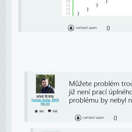
70
}
71
}
72
}
73
}
0
nahlásit spam
Můžete problém troc
již není prací úplnéh
před 18 lety
problému by nebyl na
Tomáš Jecha, MVP,
MCSD
860
1596
0
nahlásit spam