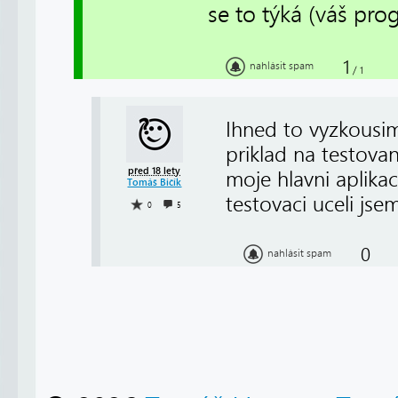
se to týká (váš pr
1
nahlásit spam
/
1
Ihned to vyzkousim
priklad na testovan
před 18 lety
moje hlavni aplikac
Tomáš Bičík
testovaci uceli jse
0
5
0
nahlásit spam