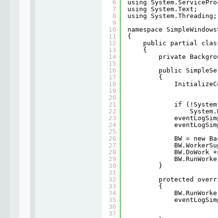
6
using System.ServicePro
7
using System.Text;
8
using System.Threading;
9
10
namespace SimpleWindows
11
{
12
public partial clas
13
{
14
private Backgro
15
16
public SimpleSe
17
{
18
InitializeC
19
20
21
if (!System
22
System.
23
eventLogSim
24
eventLogSim
25
26
BW = new Ba
27
BW.WorkerSu
28
BW.DoWork +
29
BW.RunWorke
30
}
31
32
protected overr
33
{
34
BW.RunWorke
35
eventLogSim
36
37