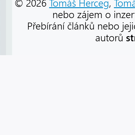
© 2026
Tomáš Herceg
,
Tomá
nebo zájem o inzert
Přebírání článků nebo jej
s
autorů