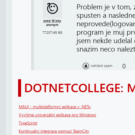
Problem je v tom, z
spusten a nasledne
před 18 lety
neprovede(logovan
anonym
program je muj pr
77.237.145.165
jsem nekde udelal 
snazim neco nalez
0
nahlásit spam
DOTNETCOLLEGE: 
MAUI - multiplatformní aplikace v .NETu
Vyvíjíme univerzální aplikace pro Windows
TypeScript
Kontinuální integrace pomocí TeamCity