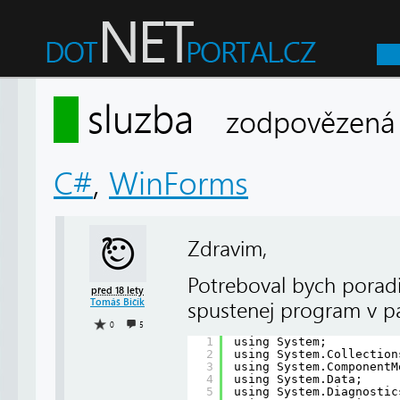
sluzba
zodpovězená
C#
,
WinForms
Zdravim,
Potreboval bych poradit,
před 18 lety
Tomáš Bičík
spustenej program v pa
0
5
1
using System;
2
using System.Collection
3
using System.ComponentM
4
using System.Data;
5
using System.Diagnostic