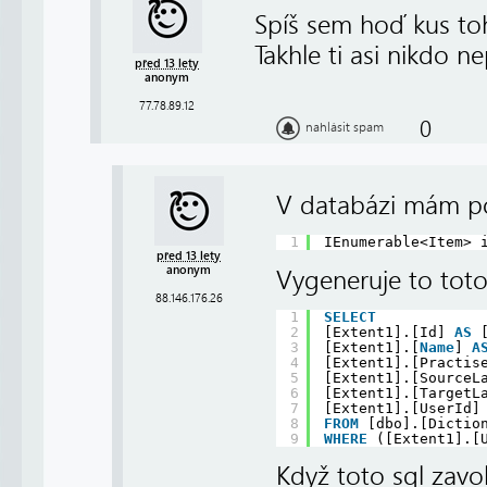
Spíš sem hoď kus toh
Takhle ti asi nikdo 
před 13 lety
anonym
77.78.89.12
0
nahlásit spam
V databázi mám po
1
IEnumerable<Item> 
před 13 lety
anonym
Vygeneruje to toto
88.146.176.26
1
SELECT
2
[Extent1].[Id] 
AS
3
[Extent1].[
Name
] 
A
4
[Extent1].[Practis
5
[Extent1].[SourceL
6
[Extent1].[TargetL
7
[Extent1].[UserId]
8
FROM
[dbo].[Dictio
9
WHERE
([Extent1].[
Když toto sql zavo