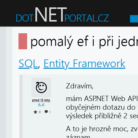
pomalý ef i při 
SQL
,
Entity Framework
Zdravím,
mám ASP.NET Web API 2 
před 13 lety
o..o
obyčejném dotazu do ta
0
1
výsledek přibližně 2 se
A to je hrozně moc, zv
záznam.