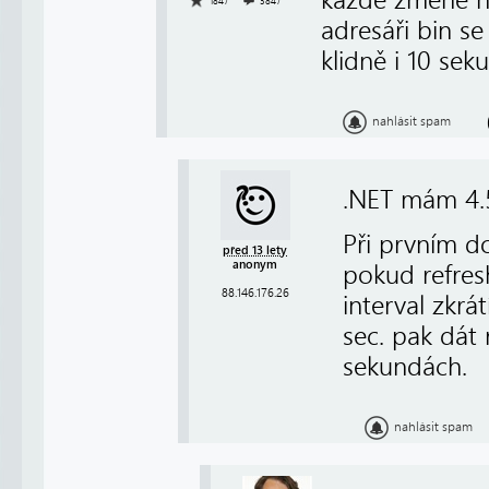
1847
3847
adresáři bin se
klidně i 10 seku
nahlásit spam
.NET mám 4.5
Při prvním d
před 13 lety
anonym
pokud refresh
88.146.176.26
interval zkrá
sec. pak dát 
sekundách.
nahlásit spam