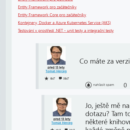
Entity Framework pro začátečníky
Entity Framework Core pro začátečníky
Kontejnery, Docker a Azure Kubernetes Service (AKS)
Testování v prostředí .NET - unit testy a integrační testy
Co máte za verzi
před 13 lety
Tomáš Herceg
1847
3847
0
nahlásit spam
Jo, ještě mě n
dotazu? Tam to
před 13 lety
některé knihov
Tomáš Herceg
každé změně na