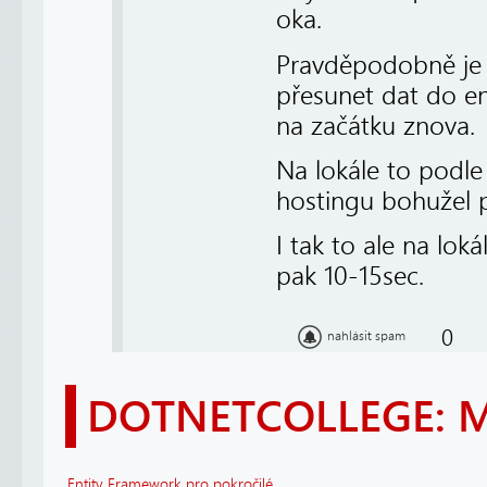
oka.
Pravděpodobně je 
přesunet dat do en
na začátku znova.
Na lokále to podle
hostingu bohužel 
I tak to ale na lok
pak 10-15sec.
0
nahlásit spam
DOTNETCOLLEGE: 
Entity Framework pro pokročilé