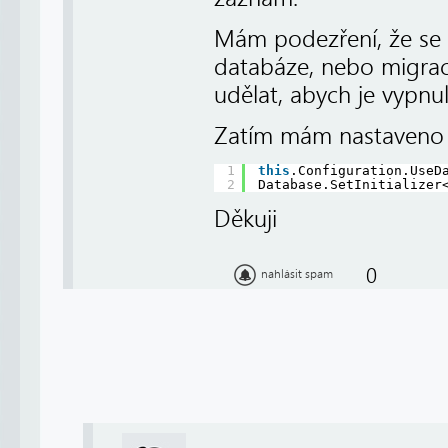
Mám podezření, že se 
databáze, nebo migra
udělat, abych je vypnu
Zatím mám nastaveno 
1
this
.Configuration.UseD
2
Database.SetInitializer
Děkuji
0
nahlásit spam