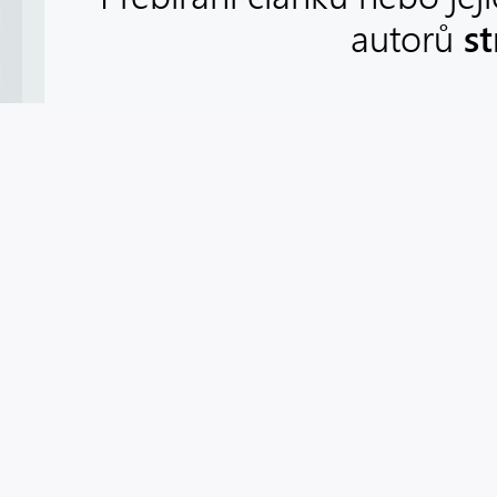
s
autorů