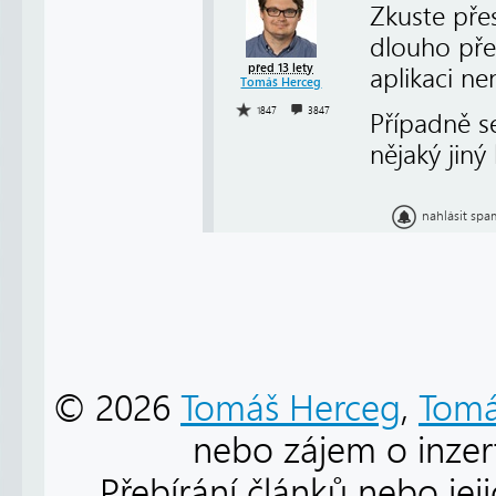
Zkuste přes
dlouho pře
před 13 lety
aplikaci ne
Tomáš Herceg
1847
3847
Případně se
nějaký jiný
nahlásit spa
© 2026
Tomáš Herceg
,
Tomá
nebo zájem o inzert
Přebírání článků nebo jej