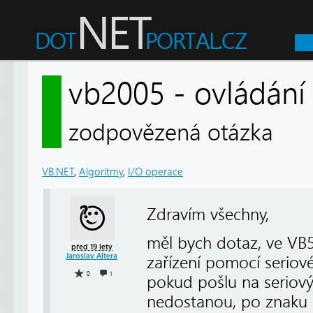
vb2005 - ovládán
zodpovězená otázka
VB.NET
,
Algoritmy
,
I/O operace
Zdravím všechny,
měl bych dotaz, ve VB5
před 19 lety
Jaroslav Altera
zařízení pomocí seriov
0
1
pokud pošlu na seriový 
nedostanou, po znaku c