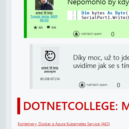
Nepomohlo by kdyby
1
Dim
bytes 
As
Byte
(
před 19 lety
Tomáš Jecha, MVP,
2
SerialPort1.Write(
MCSD
860
1596
0
nahlásit spam
Díky moc, už to jde
uvidíme jak se s t
před 19 lety
anonym
83.208.107.214
0
nahlásit spam
DOTNETCOLLEGE: 
Kontejnery, Docker a Azure Kubernetes Service (AKS)