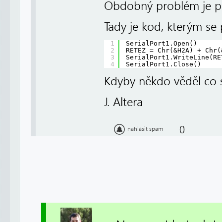
Obdobný problém je při
Tady je kod, kterým s
1
SerialPort1.Open()
2
RETEZ = Chr(&H2A) + Chr(
3
SerialPort1.WriteLine(RE
4
SerialPort1.Close()
Kdyby někdo věděl co s
J. Altera
0
nahlásit spam