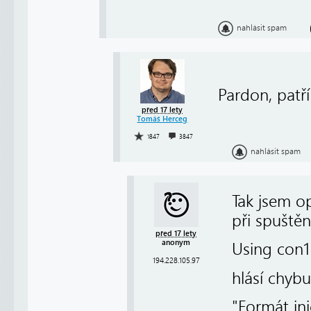
nahlásit spam
Pardon, patř
před 17 lety
Tomáš Herceg
1847
3847
nahlásit spam
Tak jsem op
při spuštěn
před 17 lety
anonym
Using con1
194.228.105.97
hlásí chybu
"Formát ini