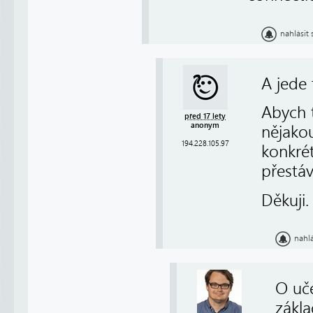
nahlásit
A jede 
Abych t
před 17 lety
anonym
nějako
194.228.105.97
konkré
přestáv
Děkuji.
nahl
O uč
zákla