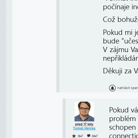
počínaje i
Což bohuže
Pokud mi je
bude "učes
V zájmu Va
nepřikládám
Děkuji za V
nahlásit spa
Pokud vám
problém 
před 17 lety
schopen o
Tomáš Herceg
connecti
1847
3847