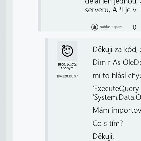
dělal jen jednou,
serveru, API je v 
0
nahlásit spam
Děkuji za kód, 
Dim r As OleD
před 17 lety
anonym
mi to hlásí ch
194.228.105.97
'ExecuteQuery'
'System.Data
Mám importová
Co s tím?
Děkuji.