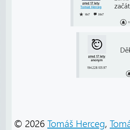
před 17 lety
začát
Tomáš Herceg
1847
3847
n
Děk
před 17 lety
anonym
194.228.105.97
© 2026
Tomáš Herceg
,
Tomá