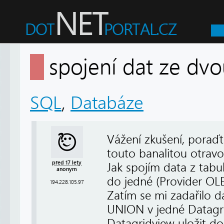
spojení dat ze 
SQL
,
Databáze
Vážení zkušení, poraďt
touto banalitou otravov
před 17 lety
Jak spojím data z ta
anonym
do jedné (Provider OLE
194.228.105.97
Zatím se mi zadařilo 
UNION v jedné Datagri
Datagridview uložit do