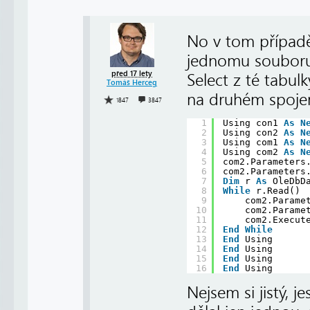
No v tom případě
jednomu souboru 
před 17 lety
Select z té tabu
Tomáš Herceg
na druhém spojen
1847
3847
1
Using con1 
As
N
2
Using con2 
As
N
3
Using com1 
As
N
4
Using com2 
As
N
5
com2.Parameters
6
com2.Parameters
7
Dim
r 
As
OleDbD
8
While
r.Read()
9
com2.Parame
10
com2.Parame
11
com2.Execut
12
End
While
13
End
Using
14
End
Using
15
End
Using
16
End
Using
Nejsem si jistý, 