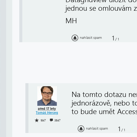
jednou se omlouvám za 
MH
1
nahlásit spam
/
1
Na tomto dotazu není
jednorázově, nebo to
před 17 lety
to bude umět Access
Tomáš Herceg
1847
3847
1
nahlásit spam
/
1