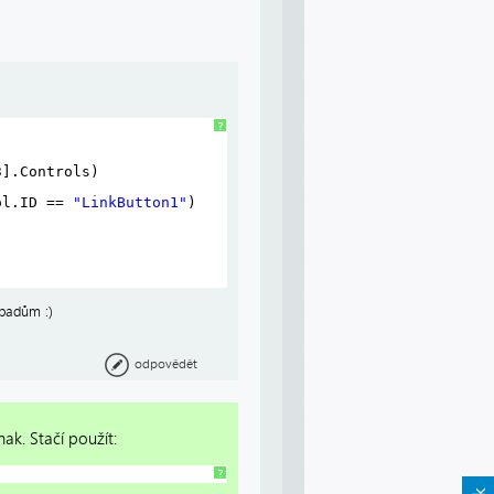
?
)
3].Controls)
ol.ID == 
"LinkButton1"
)
ápadům :)
odpovědět
nak. Stačí použít:
?