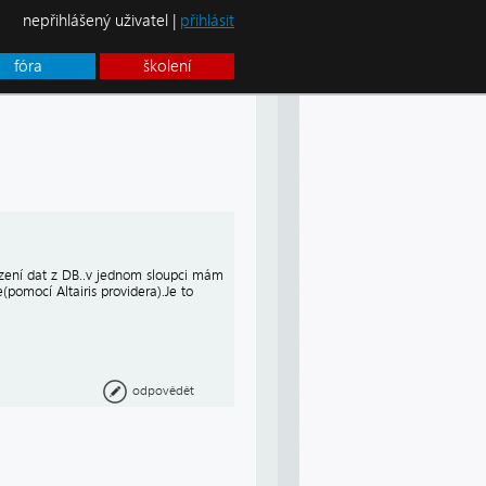
nepřihlášený uživatel |
přihlásit
fóra
školení
zení dat z DB..v jednom sloupci mám
(pomocí Altairis providera).Je to
odpovědět