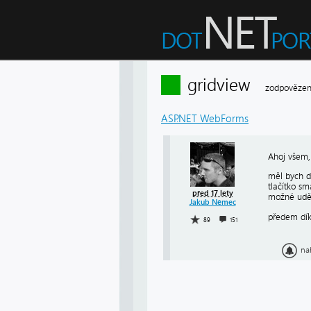
gridview
zodpovězen
ASP.NET WebForms
Ahoj všem,
měl bych d
tlačítko sm
před 17 lety
možné udě
Jakub Němec
předem dík
89
151
na