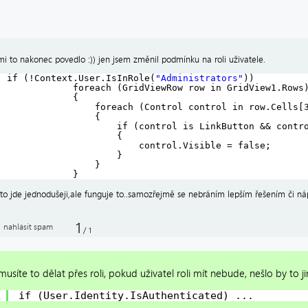
mi to nakonec povedlo :)) jen jsem změnil podmínku na roli uživatele.
if (!Context.User.IsInRole(
"Administrators"
))
foreach (GridViewRow row in GridView1.Rows
{
foreach (Control control in row.Cells[
{
if (control is LinkButton && contr
{
control.Visible = false;
}
}
}
o jde jednodušeji,ale funguje to..samozřejmě se nebráním lepším řešením či n
1
nahlásit spam
/
1
usíte to dělat přes roli, pokud uživatel roli mít nebude, nešlo by to ji
1
if (User.Identity.IsAuthenticated) ...