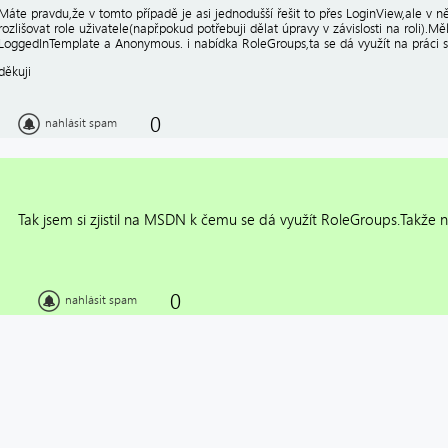
Máte pravdu,že v tomto případě je asi jednodušší řešit to přes LoginView,ale v n
rozlišovat role uživatele(např.pokud potřebuji dělat úpravy v závislosti na roli).
LoggedInTemplate a Anonymous. i nabídka RoleGroups,ta se dá využít na práci s
děkuji
0
nahlásit spam
Tak jsem si zjistil na MSDN k čemu se dá využít RoleGroups.Takže 
0
nahlásit spam