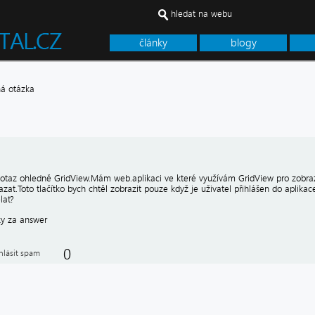
hledat na webu
články
blogy
á otázka
otaz ohledně GridView.Mám web.aplikaci ve které využívám GridView pro zobra
azat.Toto tlačítko bych chtěl zobrazit pouze když je uživatel přihlášen do aplikace
lat?
y za answer
0
hlásit spam