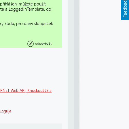
 přihlášen, můžete použít
te a LoggedInTemplate, do
zky kódu, pro daný sloupeček
odpovědět
SP.NET Web API, Knockout JS a
funguje