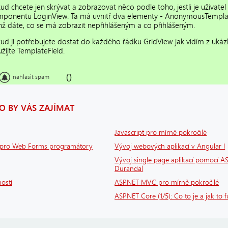
ud chcete jen skrývat a zobrazovat něco podle toho, jestli je uživatel
ponentu LoginView. Ta má uvnitř dva elementy - AnonymousTempla
hž dáte, co se má zobrazit nepřihlášeným a co přihlášeným.
ud ji potřebujete dostat do každého řádku GridView jak vidím z uká
žijte TemplateField.
0
nahlásit spam
 BY VÁS ZAJÍMAT
Javascript pro mírně pokročilé
 pro Web Forms programátory
Vývoj webových aplikací v Angular I
Vývoj single page aplikací pomocí A
Durandal
ostí
ASP.NET MVC pro mírně pokročilé
ASP.NET Core (1/5): Co to je a jak to 