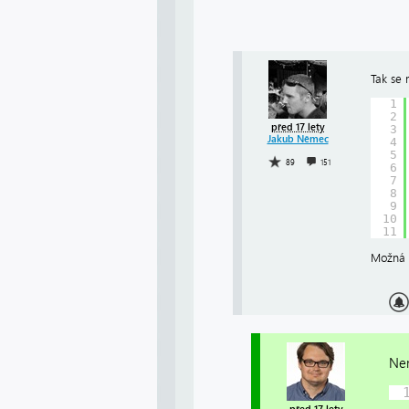
Tak se 
1
2
před 17 lety
3
Jakub Němec
4
5
89
151
6
7
8
9
10
11
Možná t
Nem