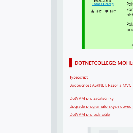
před 17 lety
Pok
Tomáš Herceg
kom
1847
3847
nic
Pok
pou
DOTNETCOLLEGE: MOHLO
TypeScript
Budoucnost ASP.NET, Razor a MVC
DotVVM pro začátečníky
Upgrade programátorských dovedn
DotVVM pro pokročilé