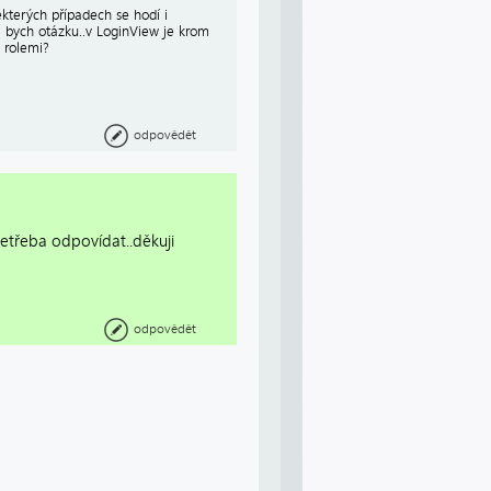
ěkterých případech se hodí i
Měl bych otázku..v LoginView je krom
 rolemi?
odpovědět
netřeba odpovídat..děkuji
odpovědět