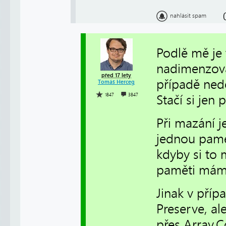
nahlásit spam
Podlě mě je
nadimenzoval
před 17 lety
případě nedo
Tomáš Herceg
1847
3847
Stačí si jen 
Při mazání j
jednou paměť
kdyby si to 
paměti máme 
Jinak v příp
Preserve, ale
přes Array.