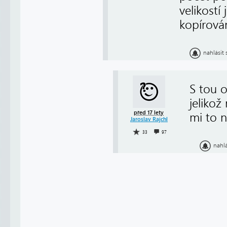
velikostí
kopírová
nahlásit
S tou o
jeliko
před 17 lety
mi to n
Jaroslav Rajchl
33
97
nahl