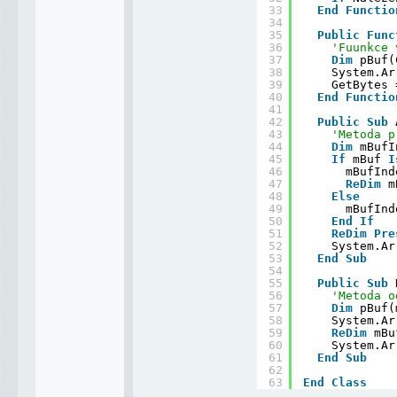
33
End
Functio
34
35
Public
Func
36
'Fuunkce 
37
Dim
pBuf(
38
System.Ar
39
GetBytes 
40
End
Functio
41
42
Public
Sub
43
'Metoda p
44
Dim
mBufI
45
If
mBuf 
I
46
mBufInd
47
ReDim
m
48
Else
49
mBufInd
50
End
If
51
ReDim
Pre
52
System.Ar
53
End
Sub
54
55
Public
Sub
56
'Metoda o
57
Dim
pBuf(
58
System.Ar
59
ReDim
mBu
60
System.Ar
61
End
Sub
62
63
End
Class