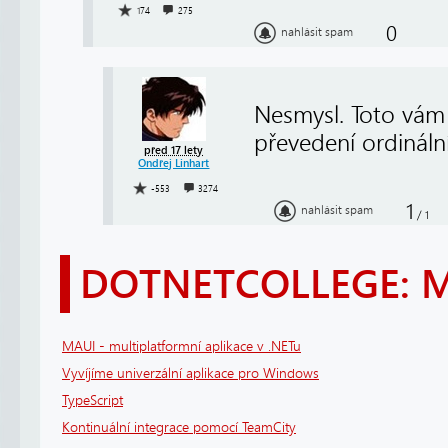
174
275
0
nahlásit spam
Nesmysl. Toto vám 
převedení ordinál
před 17 lety
Ondřej Linhart
-553
3274
1
nahlásit spam
/
1
DOTNETCOLLEGE: 
MAUI - multiplatformní aplikace v .NETu
Vyvíjíme univerzální aplikace pro Windows
TypeScript
Kontinuální integrace pomocí TeamCity