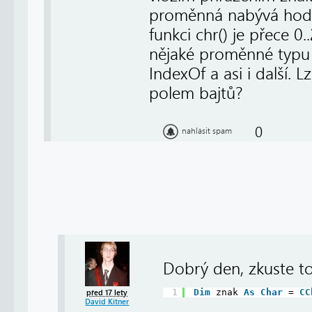
proměnná nabývá hodn
funkci chr() je přece 0
nějaké proměnné typu 
IndexOf a asi i další. 
polem bajtů?
0
nahlásit spam
Dobrý den, zkuste to
1
Dim
znak 
As
Char
= 
CC
před 17 lety
David Kitner