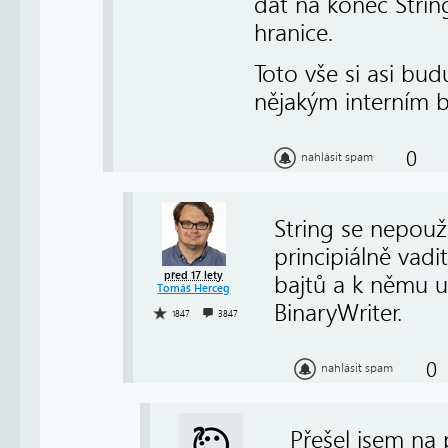
dat na konec Strin
hranice.
Toto vše si asi bu
nějakým interním b
0
nahlásit spam
String se nepouž
principiálně vadi
před 17 lety
bajtů a k němu u
Tomáš Herceg
BinaryWriter.
1847
3847
0
nahlásit spam
Přešel jsem na 