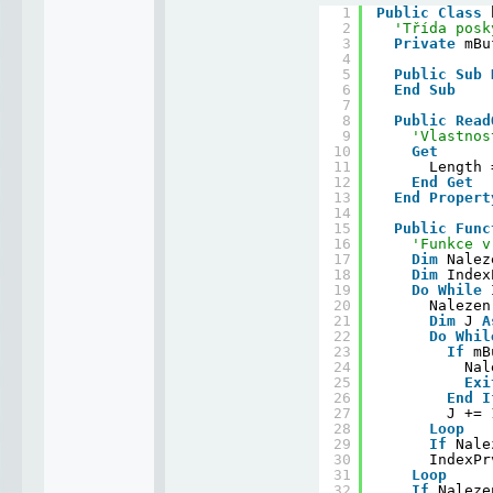
1
Public
Class
2
'Třída posk
3
Private
mBu
4
5
Public
Sub
6
End
Sub
7
8
Public
Read
9
'Vlastnos
10
Get
11
Length 
12
End
Get
13
End
Propert
14
15
Public
Func
16
'Funkce v
17
Dim
Nalez
18
Dim
Index
19
Do
While
20
Nalezen
21
Dim
J 
A
22
Do
Whil
23
If
mB
24
Nal
25
Exi
26
End
I
27
J += 
28
Loop
29
If
Nale
30
IndexPr
31
Loop
32
If
Naleze