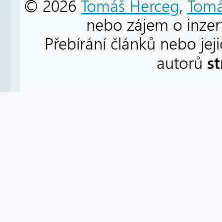
© 2026
Tomáš Herceg
,
Tomá
nebo zájem o inzert
Přebírání článků nebo jej
s
autorů