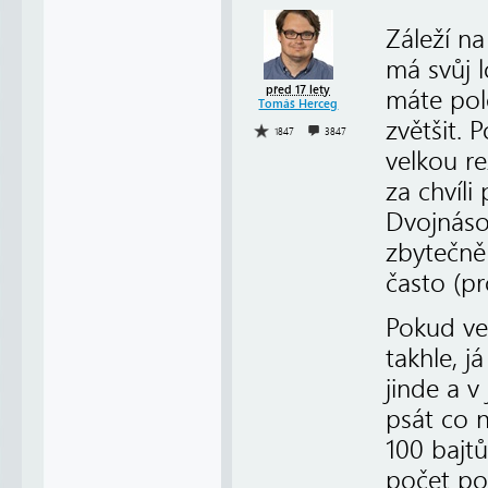
Záleží na
má svůj 
před 17 lety
máte pol
Tomáš Herceg
zvětšit. 
1847
3847
velkou re
za chvíli
Dvojnáso
zbytečně
často (pr
Pokud ve 
takhle, j
jinde a v
psát co n
100 bajtů
počet po