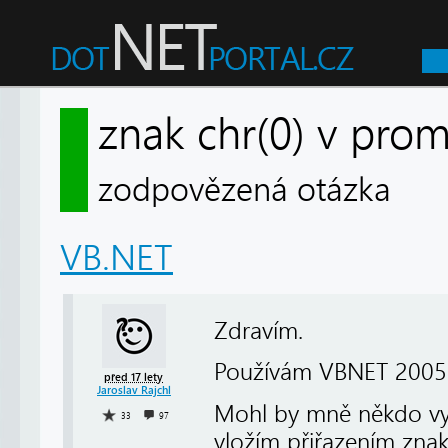
znak chr(0) v pro
zodpovězená otázka
VB.NET
Zdravím.
Používám VBNET 2005 
před 17 lety
Jaroslav Rajchl
Mohl by mně někdo vys
33
97
vložím přiřazením znak