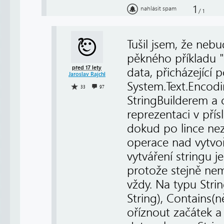
1
nahlásit spam
/
1
Tušil jsem, že nebu
pěkného příkladu "K
před 17 lety
data, přicházející p
Jaroslav Rajchl
System.Text.Encodi
33
97
StringBuilderem a c
reprezentaci v přís
dokud po lince nez
operace nad vytvoř
vytváření stringu 
protože stejně nem
vždy. Na typu Stri
String), Contains(n
oříznout začátek a