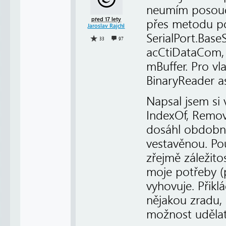
neumím posoud
před 17 lety
přes metodu po
Jaroslav Rajchl
SerialPort.Base
33
97
acCtiDataCom, 
mBuffer. Pro vl
BinaryReader a
Napsal jsem si 
IndexOf, Remov
dosáhl obdobné
vestavěnou. Po
zřejmě záležito
moje potřeby (p
vyhovuje. Přik
nějakou zradu,
možnost udělat