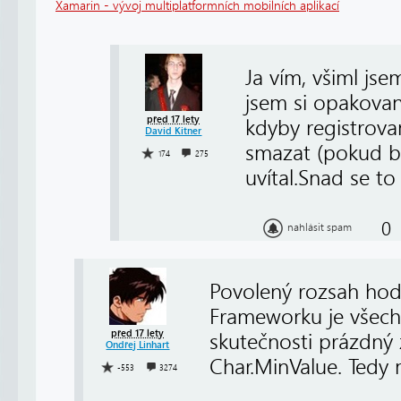
Xamarin - vývoj multiplatformních mobilních aplikací
Ja vím, všiml js
jsem si opakovan
před 17 lety
kdyby registrova
David Kitner
smazat (pokud by
174
275
uvítal.Snad se t
0
nahlásit spam
Povolený rozsah hod
Frameworku je všech
před 17 lety
skutečnosti prázdný 
Ondřej Linhart
Char.MinValue. Tedy 
-553
3274