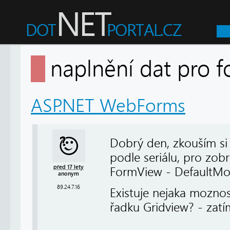
naplnění dat pro
ASP.NET WebForms
Dobrý den, zkouším si
podle seriálu, pro zob
před 17 lety
FormView - DefaultMo
anonym
89.24.7.16
Existuje nejaka mozno
řadku Gridview? - zatí