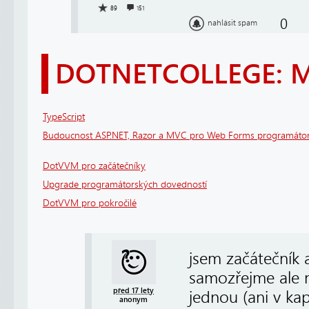
89
151
0
nahlásit spam
DOTNETCOLLEGE: 
TypeScript
Budoucnost ASP.NET, Razor a MVC pro Web Forms programáto
DotVVM pro začátečníky
Upgrade programátorských dovedností
DotVVM pro pokročilé
jsem začátečník 
samozřejme ale n
před 17 lety
jednou (ani v kap
anonym