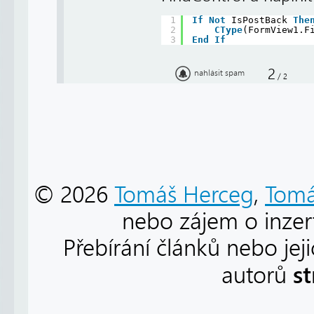
1
If
Not
IsPostBack 
The
2
CType
(FormView1.F
3
End
If
2
nahlásit spam
/
2
© 2026
Tomáš Herceg
,
Tomá
nebo zájem o inzert
Přebírání článků nebo jej
s
autorů