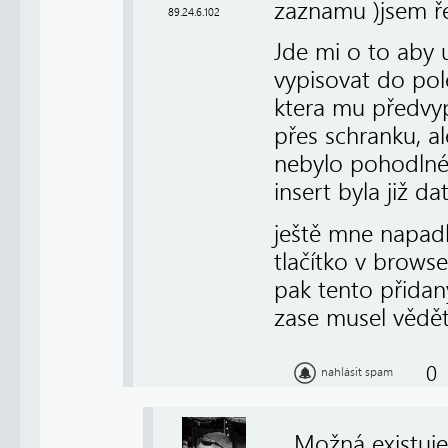
zaznamu )jsem ře
89.24.6.102
Jde mi o to aby 
vypisovat do pole
ktera mu předvyp
přes schranku, a
nebylo pohodlné,
insert byla již dat
ještě mne napadl
tlačítko v browse
pak tento přidan
zase musel vědět
0
nahlásit spam
Možná existuje