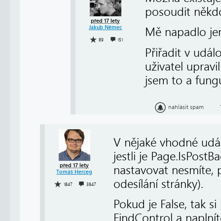
posoudit někdo
před 17 lety
Jakub Němec
Mě napadlo jen
89
151
Přiřadit v udál
uživatel uprav
jsem to a fungu
nahlásit spam
V nějaké vhodné udál
jestli je Page.IsPost
před 17 lety
nastavovat nesmíte, p
Tomáš Herceg
odesílání stránky).
1847
3847
Pokud je False, tak 
FindControl a naplníte