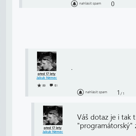
0
nahlásit spam
.
před 17 lety
Jakub Němec
89
151
1
nahlásit spam
/
1
Váš dotaz je i tak
"programátorský" z
před 17 lety
Jakub Němec