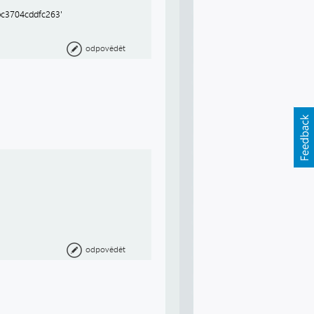
4bc3704cddfc263'
odpovědět
odpovědět