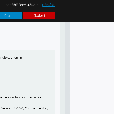
nepřihlášený uživatel |
přihlásit
fóra
školení
undException' in
exception has occurred while
 Version=3.0.0.0, Culture=neutral,