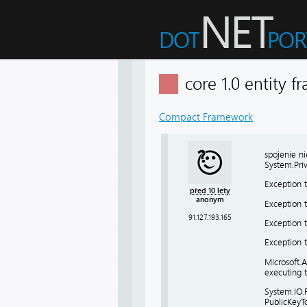
core 1.0 entity
Compact Framework
spojenie n
System.Priv
Exception 
před 10 lety
anonym
Exception 
91.127.193.165
Exception t
Exception t
Microsoft.
executing 
System.IO.F
PublicKeyT