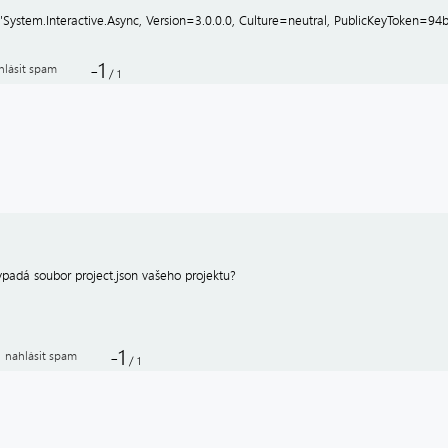
 'System.Interactive.Async, Version=3.0.0.0, Culture=neutral, PublicKeyToken=9
-1
hlásit spam
/
1
ypadá soubor project.json vašeho projektu?
-1
nahlásit spam
/
1