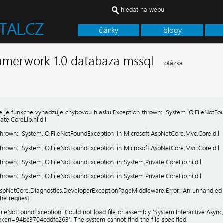
hledat na webu
články
blogy
 framerwork 1.0 databaza mssql
otázka
ie je funkcne vyhadzuje chybovou hlasku Exception thrown: 'System.IO.FileNotFo
ate.CoreLib.ni.dll
thrown: 'System.IO.FileNotFoundException' in Microsoft.AspNetCore.Mvc.Core.dll
thrown: 'System.IO.FileNotFoundException' in Microsoft.AspNetCore.Mvc.Core.dll
hrown: 'System.IO.FileNotFoundException' in System.Private.CoreLib.ni.dll
hrown: 'System.IO.FileNotFoundException' in System.Private.CoreLib.ni.dll
AspNetCore.Diagnostics.DeveloperExceptionPageMiddleware:Error: An unhandled 
the request
ileNotFoundException: Could not load file or assembly 'System.Interactive.Async,
oken=94bc3704cddfc263'. The system cannot find the file specified.