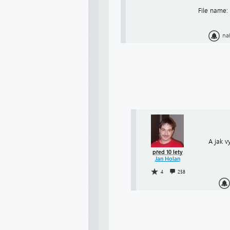
File name:
na
A jak v
před 10 lety
Jan Holan
4
258