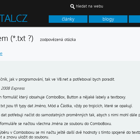
hledat na webu
články
blogy
em (*.txt ?)
zodpovězená otázka
ce
čník, jak v programování, tak ve VB.net a potřeboval bych poradit.
c 2008 Express
em formulář, který obsahuje ComboBox, Button a nějaké labely a textboxy.
txt jsou tři typy dat Jméno, Mód a Částka, vždy po trojicích, které se opakují.
py dat potřebuji načíst do samostatných proměnných tak, abych s nimi mohl dále 
í formuláře se načtou všechna Jména ze souboru do ComboBoxu.
ýběru v Comboboxu se mi načtu ještě další dvě hodnoty s tímto spojené do text
t a znovu uložit do souboru.