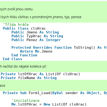
bych zvolil jinou cestu.
l bych třídu clsHrac s proměnnými jmeno, typ, penize
'Třída hráče
Public
Class
clsHrac
Public
Jmeno 
As
String
Public
TypHrac 
As
String
Public
Penez 
As
Integer
Protected
Overrides
Function
ToString() 
As
S
Return
Me
.Jmeno
End
Function
End
Class
 načítal do nějaké kolekce př.:
Private
lstOfHrac 
As
List(Of clsHrac)
Private
fileName 
As
String
zace
Private
Sub
Form1_Load(
ByVal
sender 
As
Object
, 
B
'inicializace
Me
.lstOfHrac = 
New
List(Of clsHrac)