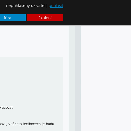
nepřihlášený uživatel |
přihlásit
fóra
školení
pracovat.
boxu, v těchto textboxech je budu