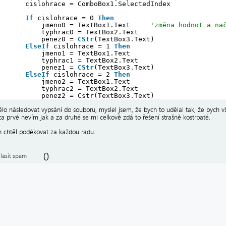
cislohrace = ComboBox1.SelectedIndex
If
cislohrace = 0 
Then
jmeno0 = TextBox1.Text     
'změna hodnot a na
typhrac0 = TextBox2.Text
penez0 = 
CStr
(TextBox3.Text)
ElseIf
cislohrace = 1 
Then
jmeno1 = TextBox1.Text
typhrac1 = TextBox2.Text
penez1 = 
CStr
(TextBox3.Text)
ElseIf
cislohrace = 2 
Then
jmeno2 = TextBox1.Text
typhrac2 = TextBox2.Text
penez2 = Cstr(TextBox3.Text)
lo následovat vypsání do souboru, myslel jsem, že bych to udělal tak, že bych 
za prvé nevím jak a za druhé se mi celkově zdá to řešení strašně kostrbaté.
 chtěl poděkovat za každou radu.
0
lásit spam