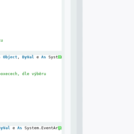
xu
s
Object
, 
ByVal
e 
As
System.EventArgs) 
Handles
ComboBox1
?
boxecech, dle výběru
ByVal
e 
As
System.EventArgs) 
Handles
Button1.Click
?