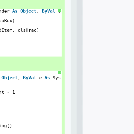
nder 
As
Object
, 
ByVal
e 
As
System.EventArgs) 
Handl
?
boBox)
dItem, clsHrac)
?
.
Object
, 
ByVal
e 
As
System.EventArgs) 
Handles
btnS
nt - 1
ing()