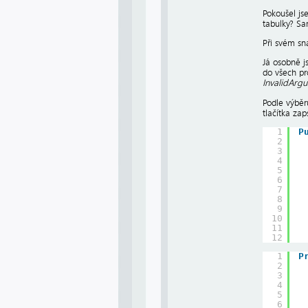
Pokoušel js
tabulky? Sa
Při svém sn
Já osobně j
do všech pr
InvalidArg
Podle výběr
tlačítka za
1
P
2
3
4
5
6
7
8
9
10
11
12
1
P
2
3
4
5
6