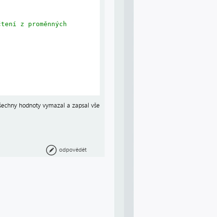
čtení z proměnných
všechny hodnoty vymazal a zapsal vše
odpovědět