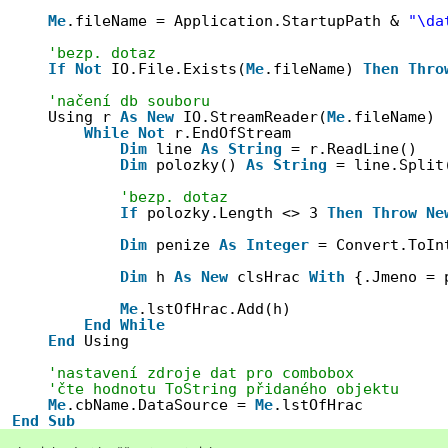
Me
.fileName = Application.StartupPath & 
"\da
'bezp. dotaz
If
Not
IO.File.Exists(
Me
.fileName) 
Then
Thro
'načení db souboru
Using r 
As
New
IO.StreamReader(
Me
.fileName)
While
Not
r.EndOfStream
Dim
line 
As
String
= r.ReadLine()
Dim
polozky() 
As
String
= line.Split
'bezp. dotaz
If
polozky.Length <> 3 
Then
Throw
Ne
Dim
penize 
As
Integer
= Convert.ToIn
Dim
h 
As
New
clsHrac 
With
{.Jmeno = 
Me
.lstOfHrac.Add(h)
End
While
End
Using
'nastavení zdroje dat pro combobox
'čte hodnotu ToString přidaného objektu
Me
.cbName.DataSource = 
Me
.lstOfHrac
End
Sub