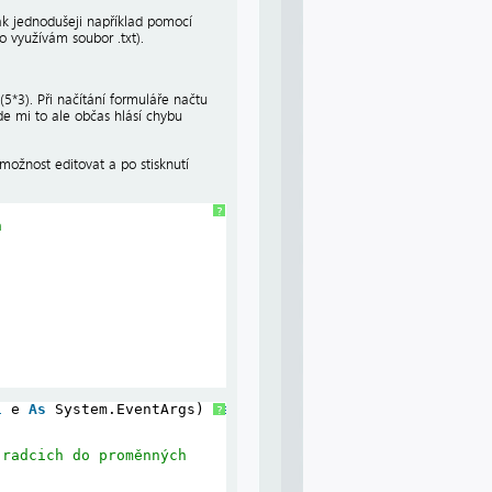
jak jednodušeji například pomocí
 využívám soubor .txt).
5*3). Při načítání formuláře načtu
 mi to ale občas hlásí chybu
ožnost editovat a po stisknutí
?
h
l
e 
As
System.EventArgs) 
Handles
MyBase
.Load
?
 radcich do proměnných