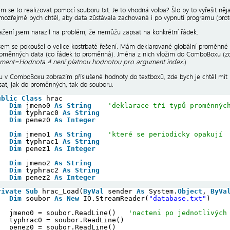
em se to realizovat pomocí souboru txt. Je to vhodná volba? Šlo by to vyřešit ně
mozřejmě bych chtěl, aby data zůstávala zachovaná i po vypnutí programu (proto
ažení jsem narazil na problém, že nemůžu zapsat na konkrétní řádek.
sem se pokoušel o velice kostrbaté řešení. Mám deklarované globální proměnné (
oměnných data (co řádek to proměnná). Jména z nich vložim do ComboBoxu (zde
ument=Hodnota 4 není platnou hodnotou pro argument index.
)
u v ComboBoxu zobrazím příslušené hodnoty do textboxů, zde bych je chtěl mít m
psat, jak do proměnných, tak do souboru.
ublic
Class
hrac
Dim
jmeno0 
As
String
'deklarace tří typů proměnnýc
Dim
typhrac0 
As
String
Dim
penez0 
As
Integer
Dim
jmeno1 
As
String
'které se periodicky opakují
Dim
typhrac1 
As
String
Dim
penez1 
As
Integer
Dim
jmeno2 
As
String
Dim
typhrac2 
As
String
Dim
penez2 
As
Integer
rivate
Sub
hrac_Load(
ByVal
sender 
As
System.
Object
, 
ByVa
Dim
soubor 
As
New
IO.StreamReader(
"database.txt"
)
jmeno0 = soubor.ReadLine()   
'nacteni po jednotlivých
typhrac0 = soubor.ReadLine()
penez0 = soubor.ReadLine()