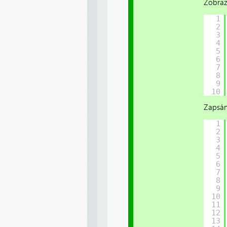
Zobraz
1
2
3
4
5
6
7
8
9
10
Zapsání
1
2
3
4
5
6
7
8
9
10
11
12
13