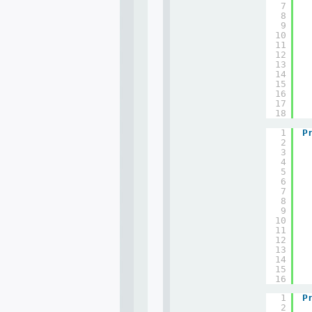
7
8
9
10
11
12
13
14
15
16
17
18
1
P
2
3
4
5
6
7
8
9
10
11
12
13
14
15
16
1
P
2