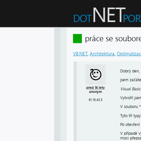
práce se soubor
VB.NET
,
Architektura
,
Optimaliza
Dobrý den,
jsem začáte
před 16 lety
Visual Basi
anonym
Vytvořil js
81.19.45.5
V souboru *.
Tyto tři ty
Po otevřen
V případě v
moci přepsa