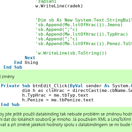
'zapsání
w.WriteLine(radek)
'Dim sb As New System.Text.StringBui
'sb.Append(Me.lstOfHrac(i).Jmeno)
'sb.Append(";"c)
'sb.Append(Me.lstOfHrac(i).TypHrac)
'sb.Append(";"c)
'sb.Append(Me.lstOfHrac(i).Penez.ToS
'w.WriteLine(sb.ToString())
Next
End
Using
End
Sub
í změny
Private
Sub
btnEdit_Click(
ByVal
sender 
As
System.
dim h as clsHrac = directCast(me.cbName.S
h.TypHrac = me.tbTyp.text
h.Penize = me.tbPenize.text
End
Sub
by jste ještě použil databinding tak nebude problém se změnou hod
ní dat do lokálních souborů je mnoho. Já používám XML a LinqToXml l
vat a při změně jakékoli hodnoty spolu s databindingem se mi bude 