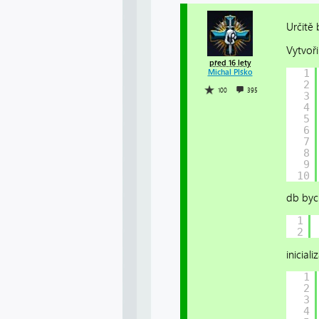
Určitě 
Vytvoři
před 16 lety
1
Michal Plško
2
100
395
3
4
5
6
7
8
9
10
db bych
1
2
iniciali
1
2
3
4