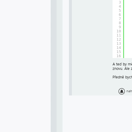
3
4
5
6
7
8
9
10
11
12
13
14
15
16
A teď by mě
znovu. Ale 
Předně bych
nah