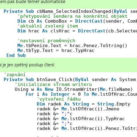
ení pak bude téměř automatické
Private
Sub
cbName_SelectedIndexChanged(
ByVal
se
'přetypování sendera na konkrétní objekt
Dim
cb 
As
ComboBox = 
DirectCast
(sender, Com
'aktuální zvolený item
Dim
hrac 
As
clsHrac = 
DirectCast
(cb.Selecte
'nastavení proměnných
Me
.tbPenize.Text = hrac.Penez.ToString()
Me
.tbTyp.Text = hrac.TypHrac
End
Sub
 je jen zpětný postup čtení:
'zapsání
Private
Sub
btnSave_Click(
ByVal
sender 
As
System
'inicializace stream writeru
Using w 
As
New
IO.StreamWriter(
Me
.fileName)
For
i 
As
Integer
= 0 
To
Me
.lstOfHrac.Cou
'vytvoření řádku
Dim
radek 
As
String
= 
String
.Empty
radek &= 
Me
.lstOfHrac(i).Jmeno
radek &= 
";"
c
radek &= 
Me
.lstOfHrac(i).TypHrac
radek &= 
";"
c
radek &= 
Me
.lstOfHrac(i).Penez.ToStr