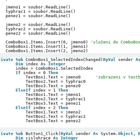
jmeno1 = soubor.ReadLine()
typhrac1 = soubor.ReadLine()
penez1 = soubor.ReadLine()
jmeno2 = soubor.ReadLine()
typhrac2 = soubor.ReadLine()
penez2 = soubor.ReadLine()
ComboBox1.Items.Insert(0, jmeno0) 
'vloženi do ComboBo
ComboBox1.Items.Insert(1, jmeno1)
ComboBox1.Items.Insert(2, jmeno2)
rivate
Sub
ComboBox1_SelectedIndexChanged(
ByVal
sender 
A
Dim
index 
As
Integer
index = ComboBox1.SelectedIndex
If
index = 0 
Then
TextBox1.Text = jmeno0      
'zobrazení v text
TextBox2.Text = typhrac0
TextBox3.Text = penez0
ElseIf
index = 1 
Then
TextBox1.Text = jmeno1
TextBox2.Text = typhrac1
TextBox3.Text = penez1
ElseIf
index = 2 
Then
TextBox1.Text = jmeno2
TextBox2.Text = typhrac2
TextBox3.Text = penez2
rivate
Sub
Button1_Click(
ByVal
sender 
As
System.
Object
, 
Dim
cislohrace 
As
Integer