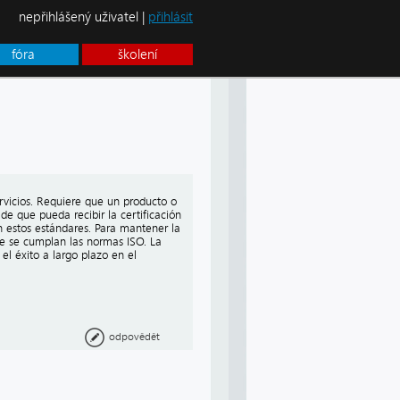
nepřihlášený uživatel |
přihlásit
fóra
školení
rvicios. Requiere que un producto o
de que pueda recibir la certificación
 estos estándares. Para mantener la
que se cumplan las normas ISO. La
el éxito a largo plazo en el
odpovědět