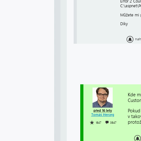
Error 2 Cou
C:\aspnet\P
Můžete mi 
Díky
nah
Kde má
Custom
Pokud 
před 16 lety
Tomáš Herceg
v tako
protož
1847
3847