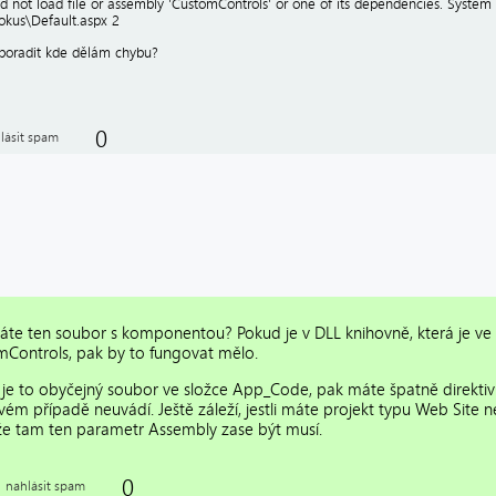
ld not load file or assembly 'CustomControls' or one of its dependencies. Systé
okus\Default.aspx 2
poradit kde dělám chybu?
0
lásit spam
te ten soubor s komponentou? Pokud je v DLL knihovně, která je ve 
Controls, pak by to fungovat mělo.
je to obyčejný soubor ve složce App_Code, pak máte špatně direktiv
vém případě neuvádí. Ještě záleží, jestli máte projekt typu Web Site 
e tam ten parametr Assembly zase být musí.
0
nahlásit spam