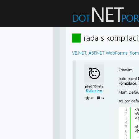
rada s kompila
VB.NET
,
ASP.NET WebForms
,
Kom
Zdravím,
potřeboval 
kompilace.
před 16 lety
Dušan Iker
Mám Default
0
15
soubor defa
1
<
2
<
3
<
4
5
<
6
<
7