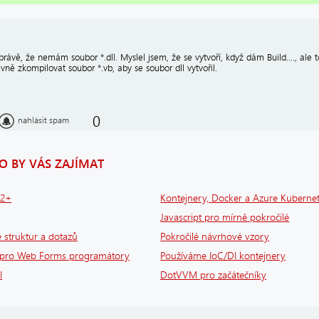
právě, že nemám soubor *.dll. Myslel jsem, že se vytvoří, když dám Build...., ale 
vně zkompilovat soubor *.vb, aby se soubor dll vytvořil.
0
nahlásit spam
 BY VÁS ZAJÍMAT
 2+
Kontejnery, Docker a Azure Kubernet
Javascript pro mírně pokročilé
 struktur a dotazů
Pokročilé návrhové vzory
 pro Web Forms programátory
Používáme IoC/DI kontejnery
I
DotVVM pro začátečníky