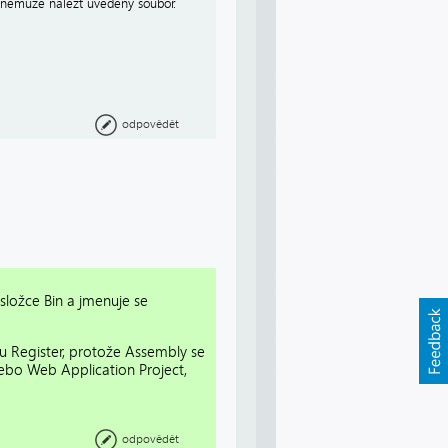
m nemůže nalézt uvedený soubor.
odpovědět
složce Bin a jmenuje se
u Register, protože Assembly se
nebo Web Application Project,
odpovědět