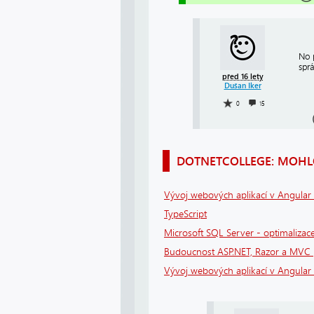
No 
sprá
před 16 lety
Dušan Iker
0
15
DOTNETCOLLEGE: MOHLO
Vývoj webových aplikací v Angular
TypeScript
Microsoft SQL Server - optimalizace
Budoucnost ASP.NET, Razor a MVC
Vývoj webových aplikací v Angular 