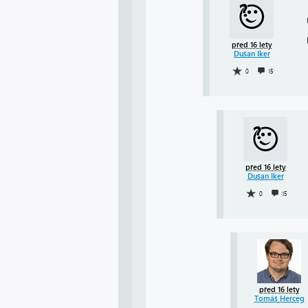
před 16 lety
Dušan Iker
0
15
před 16 lety
Dušan Iker
0
15
před 16 lety
Tomáš Herceg