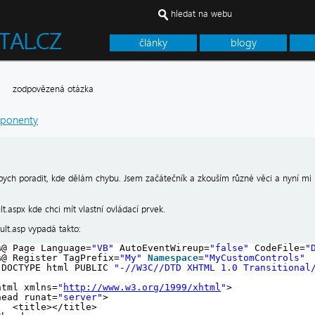
hledat na webu
články
blogy
cí
zodpovězená otázka
ponenty
bych poradit, kde dělám chybu. Jsem začátečník a zkouším různé věci a nyní m
.aspx kde chci mít vlastní ovládací prvek.
ult.asp vypadá takto:
%@ Page Language=
"VB"
AutoEventWireup=
"false"
CodeFile=
"
%@ Register TagPrefix=
"My"
Namespace
=
"MyCustomControls"
!DOCTYPE html PUBLIC 
"-//W3C//DTD XHTML 1.0 Transitional
html xmlns=
"
http://www.w3.org/1999/xhtml
"
>
head runat=
"server"
>
<title></title>