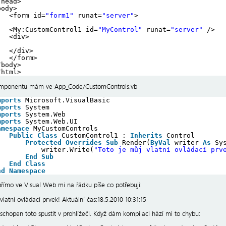
/head>
body>
<form id=
"form1"
runat=
"server"
>
<My:CustomControl1 id=
"MyControl"
runat=
"server"
/>
<div>
</div>
</form>
/body>
/html>
komponentu mám ve App_Code/CustomControls.vb
mports
Microsoft.VisualBasic
mports
System
mports
System.Web
mports
System.Web.UI
amespace
MyCustomControls
Public
Class
CustomControl1 : 
Inherits
Control
Protected
Overrides
Sub
Render(
ByVal
writer 
As
Sy
writer.Write(
"Toto je můj vlatní ovládací prv
End
Sub
End
Class
nd
Namespace
..přímo ve Visual Web mi na řádku píše co potřebuji:
vlatní ovládací prvek! Aktuální čas:18.5.2010 10:31:15
schopen toto spustit v prohlížeči. Když dám kompilaci hází mi to chybu: