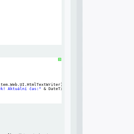
?
stem.Web.UI.HtmlTextWriter)
ek! Aktuální čas:"
& DateTime.Now.ToString)