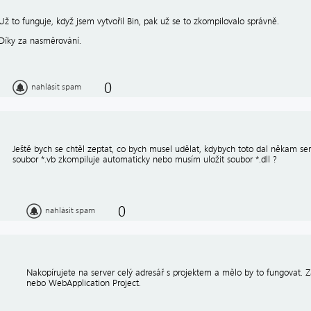
Už to funguje, když jsem vytvořil Bin, pak už se to zkompilovalo správně.
Díky za nasměrování.
0
nahlásit spam
Ještě bych se chtěl zeptat, co bych musel udělat, kdybych toto dal někam se
soubor *.vb zkompiluje automaticky nebo musím uložit soubor *.dll ?
0
nahlásit spam
Nakopírujete na server celý adresář s projektem a mělo by to fungovat. Z
nebo WebApplication Project.