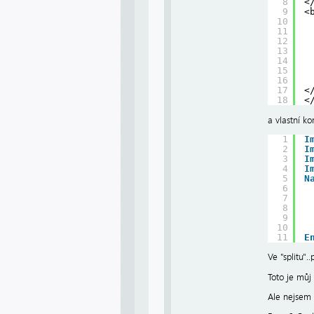
8
<
9
<
10
11
12
13
14
15
16
17
<
18
<
a vlastní 
1
I
2
I
3
I
4
I
5
N
6
7
8
9
10
11
E
Ve "splitu"
Toto je můj 
Ale nejsem 