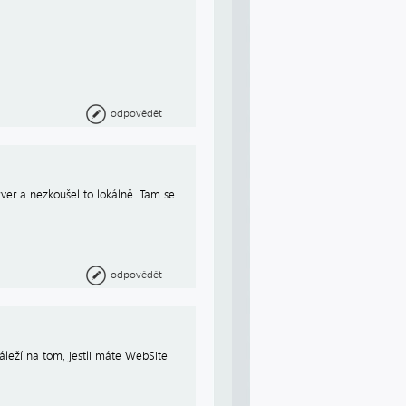
odpovědět
rver a nezkoušel to lokálně. Tam se
odpovědět
áleží na tom, jestli máte WebSite