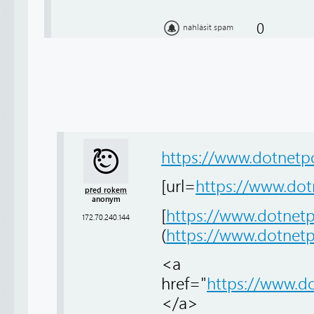
0
nahlásit spam
https://www.dotnetpo
[url=
https://www.dot
před rokem
anonym
[
https://www.dotnetp
172.70.240.144
(
https://www.dotnetp
<a
href="
https://www.do
</a>