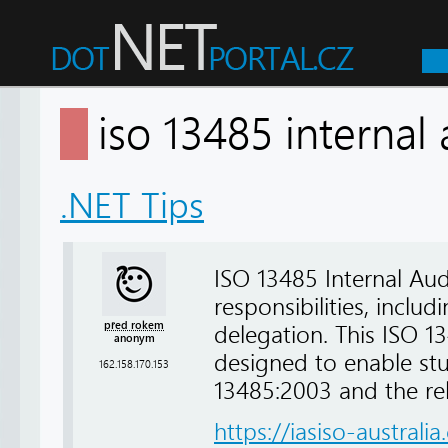
iso 13485 internal
.NET Tips
ISO 13485 Internal Au
responsibilities, incl
před rokem
delegation. This ISO 13
anonym
designed to enable st
162.158.170.153
13485:2003 and the re
https://iasiso-australia