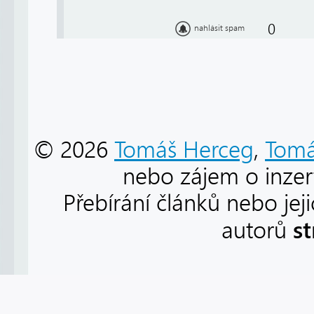
0
nahlásit spam
© 2026
Tomáš Herceg
,
Tomá
nebo zájem o inzert
Přebírání článků nebo jej
s
autorů