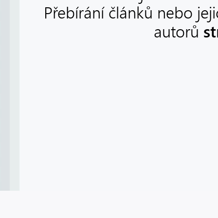
Přebírání článků nebo jej
s
autorů