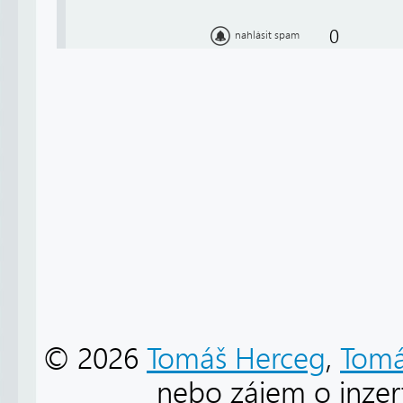
0
nahlásit spam
© 2026
Tomáš Herceg
,
Tomá
nebo zájem o inzert