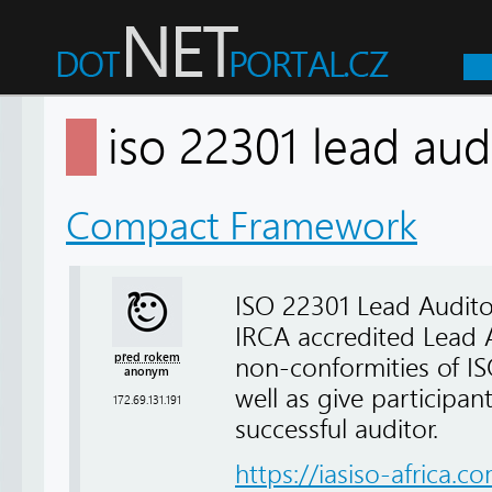
iso 22301 lead au
Compact Framework
ISO 22301 Lead Auditor 
IRCA accredited Lead 
před rokem
non-conformities of I
anonym
well as give participan
172.69.131.191
successful auditor.
https://iasiso-africa.c