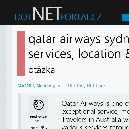
qatar airways sydne
services, location
otázka
ADO.NET
,
Algoritmy
,
.NET
,
.NET Tips
,
.NET Core
Qatar Airways is one of
exceptional service, m
před rokem
Travelers in Australia 
kavin
various services throu
0
2