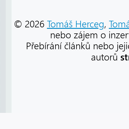
© 2026
Tomáš Herceg
,
Tomá
nebo zájem o inzert
Přebírání článků nebo jej
s
autorů