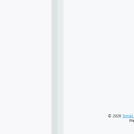
© 2026
Tomáš 
Př