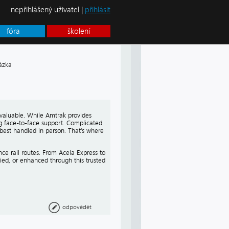
nepřihlášený uživatel |
přihlásit
fóra
školení
ázka
 valuable. While Amtrak provides
ng face-to-face support. Complicated
n best handled in person. That’s where
ce rail routes. From Acela Express to
ed, or enhanced through this trusted
odpovědět