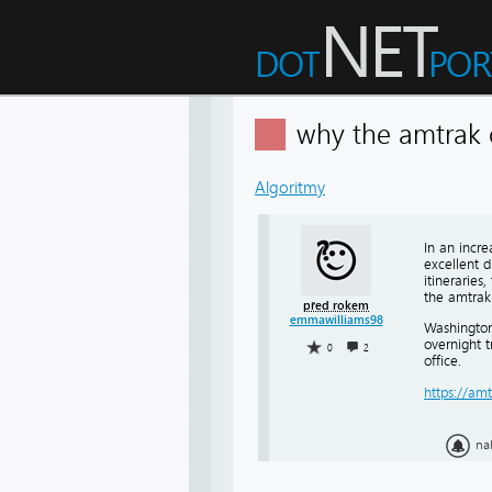
why the amtrak 
Algoritmy
In an incr
excellent d
itineraries
the amtrak
před rokem
emmawilliams98
Washington’
overnight 
0
2
office.
https://amt
na