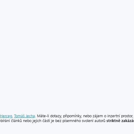
Herceg
,
Tomáš Jecha
. Máte-li dotazy, připomínky, nebo zájem o inzertní prostor,
striktně zakáz
ebírání článků nebo jejich částí je bez písemného svolení autorů