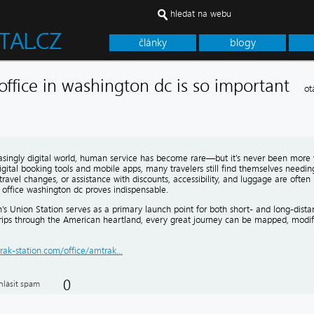
hledat na webu
články
blogy
office in washington dc is so important
ot
easingly digital world, human service has become rare—but it's never been more
igital booking tools and mobile apps, many travelers still find themselves needi
, travel changes, or assistance with discounts, accessibility, and luggage are ofte
 office washington dc proves indispensable.
s Union Station serves as a primary launch point for both short- and long-distan
trips through the American heartland, every great journey can be mapped, modifi
rak-station.com/office/amtrak...
0
hlásit spam