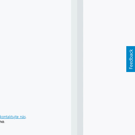
kontaktujte nás
.
áno
.