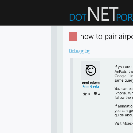
how to pair air
Debugging
If you are 
AirPods, th
Google ‘How
same query,
před rokem
Prim Geeks
You can pai
iPhone. Whe
0
4
follow the 
If animatio
you can get
guide about
Visit More