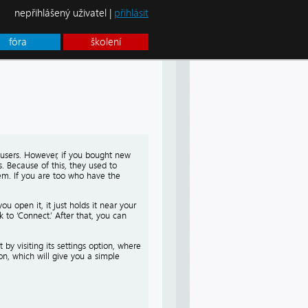
nepřihlášený uživatel |
přihlásit
fóra
školení
o users. However, if you bought new
. Because of this, they used to
hem. If you are too who have the
 open it, it just holds it near your
to ‘Connect.’ After that, you can
by visiting its settings option, where
ion, which will give you a simple