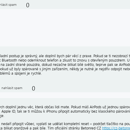
0
hlásit spam
ladní postup je správný, ale doplnil bych pár věcí z praxe. Pokud se ti nezobra
 Bluetooth nebo odemknout telefon a zkusit to znovu s otevřeným pouzdrem. U 
o na zadní straně pouzdra, dokud nezačne blikat bílé světlo, teprve pak se AirPod
pokud už byly spárované s jiným zařízením, někdy je nutné je nejdřív odpojit nebo
blémů a spojení je rychlé.
0
nahlásit spam
ych doplnil jednu věc, která občas lidi mate. Pokud máš AirPods už jednou spár
 Apple ID, tak se ti můžou k iPhonu připojit automaticky bez klasického párován
je.
 nedaří připojit vůbec, vyplatí se udělat kompletní reset – podržet tlačítko na 
ka blikat oranžově a pak bíle. Tím oficiální stránky Betonred CZ
https://cz-betonr