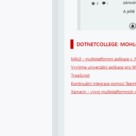
párován
0
1
A ještě
DOTNETCOLLEGE: MOHLO
MAUI - multiplatformní aplikace v 
Vyvíjíme univerzální aplikace pro 
TypeScript
Kontinuální integrace pomocí Team
Xamarin - vývoj multiplatformních m