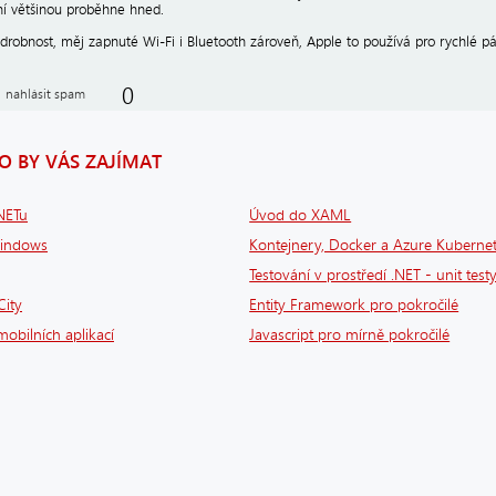
í většinou proběhne hned.
 drobnost, měj zapnuté Wi-Fi i Bluetooth zároveň, Apple to používá pro rychlé pá
0
nahlásit spam
 BY VÁS ZAJÍMAT
.NETu
Úvod do XAML
Windows
Kontejnery, Docker a Azure Kubernet
Testování v prostředí .NET - unit testy
City
Entity Framework pro pokročilé
obilních aplikací
Javascript pro mírně pokročilé