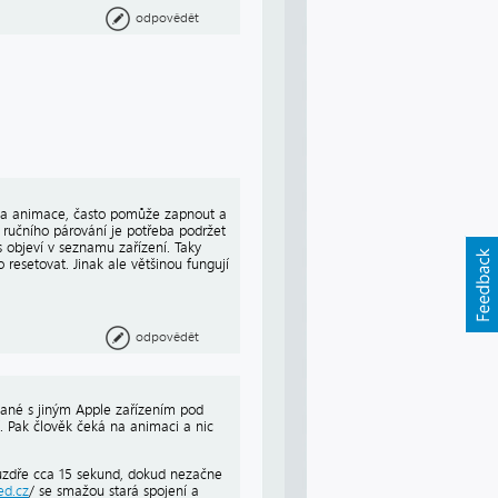
odpovědět
zí ta animace, často pomůže zapnout a
ručního párování je potřeba podržet
s objeví v seznamu zařízení. Taky
 resetovat. Jinak ale většinou fungují
odpovědět
ované s jiným Apple zařízením pod
í. Pak člověk čeká na animaci a nic
pouzdře cca 15 sekund, dokud nezačne
ed.cz
/ se smažou stará spojení a