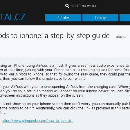
hledat na webu
články
blogy
pods to iphone: a step-by-step guide
otázka
using an iPhone, using AirPods is a must. It gives a seamless audio experience t
en at that time, pairing with your iPhone can be a challenging task for some folks
 to Pair AirPods to iPhone’ so that, following the easy guide, they could pair t
 then you can follow the simple steps to pair with it.
r your AirPods with your Iphone opening AirPods from the charging case. When you
n you do so, a setup animation will appear on your iPhone device; You can click 
on-screen instructions as they appear on the screen.
n is not showing on your Iphone screen then don't worry, you can manually pair it 
 the option to pair it. Additionally, you can click the link as provided in this sect
 it.
:-
https://www.primgeeks.com/how-to-pair-ai...