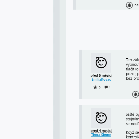
na
Ten zák
vypnout
tlačítk
pozor, 
před 5 měsíci
bez pro
EmiliaKovac
0
1
Ještě b
stejným
se nedě
před 4 měsíci
Když se
Thora Simon
kontrol