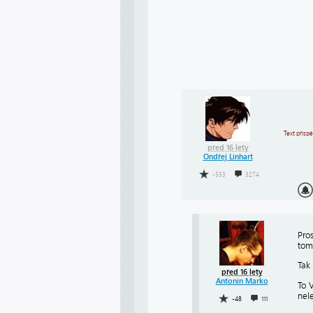
Text přísp
před 16 lety
Ondřej Linhart
-553
3274
Pro
tom
Tak
před 16 lety
Antonín Marko
To V
nele
-48
111