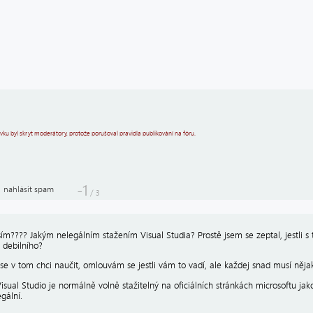
ěvku byl skryt moderátory, protože porušoval pravidla publikování na fóru.
-1
nahlásit spam
/
3
sím???? Jakým nelegálním stažením Visual Studia? Prostě jsem se zeptal, jestli 
 debilního?
 se v tom chci naučit, omlouvám se jestli vám to vadí, ale každej snad musí nějak
isual Studio je normálně volně stažitelný na oficiálních stránkách microsoftu jak
gální.