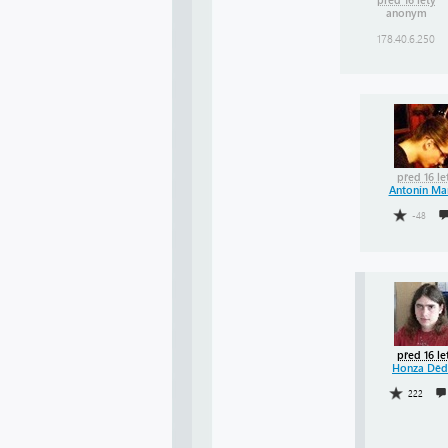
před 16 lety
anonym
178.40.6.250
před 16 le
Antonín Ma
-48
před 16 le
Honza Děd
222