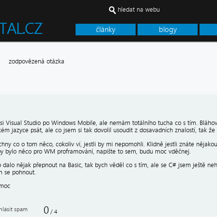
hledat na webu
články
blogy
le
zodpovězená otázka
 si Visual Studio po Windows Mobile, ale nemám totálního tucha co s tím. Bláhov
kém jazyce psát, ale co jsem si tak dovolil usoudit z dosavadních znalostí, tak že
hny co o tom něco, cokoliv ví, jestli by mi nepomohli. Klidně jestli znáte nějakou
by bylo něco pro WM proframování, napište to sem, budu moc vděčnej.
 dalo nějak přepnout na Basic, tak bych věděl co s tím, ale se C# jsem ještě ne
 se pohnout.
omoc
0
hlásit spam
/
4