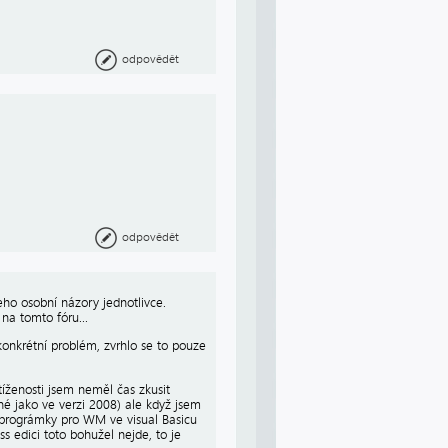
odpovědět
odpovědět
ho osobní názory jednotlivce.
na tomto fóru...
konkrétní problém, zvrhlo se to pouze
íženosti jsem neměl čas zkusit
né jako ve verzi 2008) ale když jsem
t prográmky pro WM ve visual Basicu
s edici toto bohužel nejde, to je