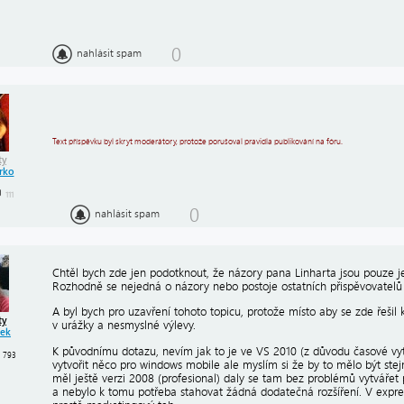
0
nahlásit spam
Text příspěvku byl skryt moderátory, protože porušoval pravidla publikování na fóru.
ty
rko
111
0
nahlásit spam
Chtěl bych zde jen podotknout, že názory pana Linharta jsou pouze je
Rozhodně se nejedná o názory nebo postoje ostatních přispěvovatelů 
A byl bych pro uzavření tohoto topicu, protože místo aby se zde řešil 
ty
v urážky a nesmyslné výlevy.
ek
K původnímu dotazu, nevím jak to je ve VS 2010 (z důvodu časové vyt
793
vytvořit něco pro windows mobile ale myslím si že by to mělo být stej
měl ještě verzi 2008 (profesional) daly se tam bez problémů vytváře
a nebylo k tomu potřeba stahovat žádná dodatečná rozšíření. V expres