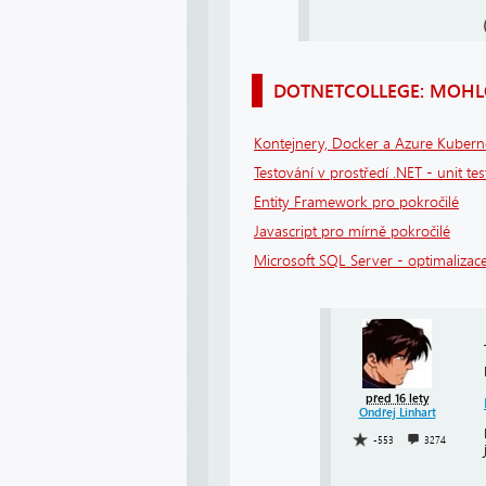
DOTNETCOLLEGE: MOHLO
Kontejnery, Docker a Azure Kuberne
Testování v prostředí .NET - unit tes
Entity Framework pro pokročilé
Javascript pro mírně pokročilé
Microsoft SQL Server - optimalizace
před 16 lety
Ondřej Linhart
-553
3274