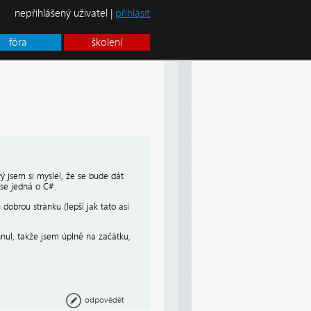
nepřihlášený uživatel |
přihlásit
fóra
školení
ý jsem si myslel, že se bude dát
 se jedná o C#.
 dobrou stránku (lepší jak tato asi
hnul, takže jsem úplně na začátku,
odpovědět