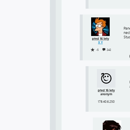
Pane
nech
Stu
před 16 lety
X Y
-5
242
před 16 lety
anonym
178.40.6.250