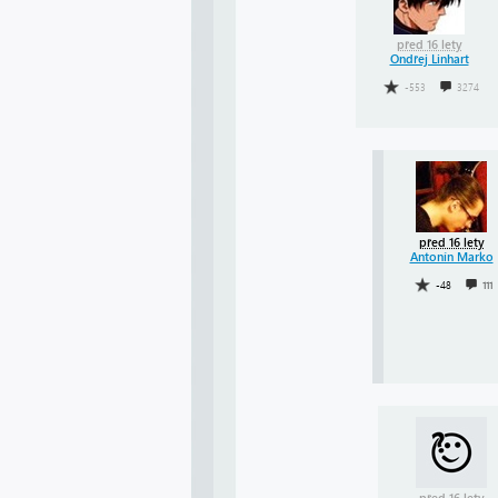
před 16 lety
Ondřej Linhart
-553
3274
před 16 lety
Antonín Marko
-48
111