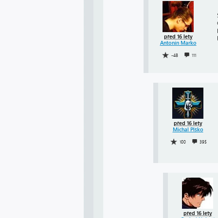
před 16 lety
Antonín Marko
-48
111
před 16 lety
Michal Plško
100
395
před 16 lety