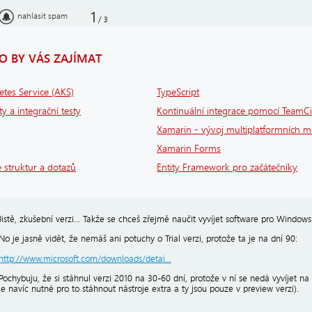
1
nahlásit spam
/
3
 BY VÁS ZAJÍMAT
tes Service (AKS)
TypeScript
ty a integrační testy
Kontinuální integrace pomocí TeamCi
Xamarin - vývoj multiplatformních mo
Xamarin Forms
 struktur a dotazů
Entity Framework pro začátečníky
Jistě, zkušební verzi... Takže se chceš zřejmě naučit vyvíjet software pro Window
No je jasně vidět, že nemáš ani potuchy o Trial verzi, protože ta je na dní 90:
http://www.microsoft.com/downloads/detai...
Pochybuju, že si stáhnul verzi 2010 na 30-60 dní, protože v ní se nedá vyvíjet
je navíc nutné pro to stáhnout nástroje extra a ty jsou pouze v preview verzi).