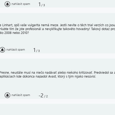
1
nahlásit spam
/
3
 Linhart, spíš vaše vulgarita nemá meze. Jestli nevíte o těch trial verzích co jso
lubte tím že jste profesionál a nevykřikujte takovéto hovadiny! Takový dotaz pro ta
dio 2008 nebo 2010?
1
nahlásit spam
/
3
Presne, neustále musí na niečo nadávať alebo niekoho kritizovať. Predviedol sa 
aplikáciach kde dokonca napadol Avast, ktorý s tým nijako nesúvisí.
-2
nahlásit spam
/
2