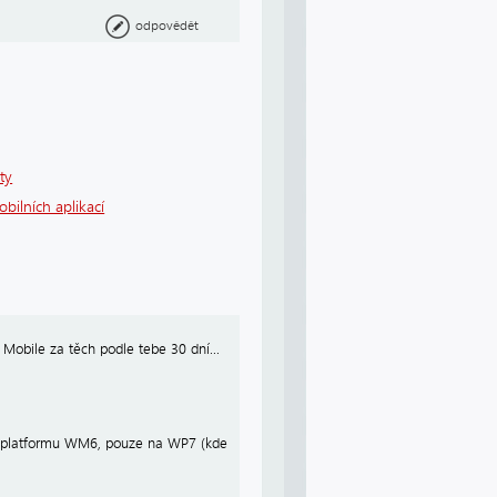
odpovědět
ty
bilních aplikací
s Mobile za těch podle tebe 30 dní...
 na platformu WM6, pouze na WP7 (kde