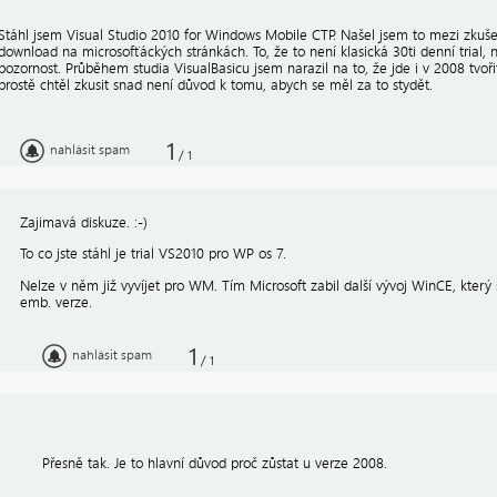
Stáhl jsem Visual Studio 2010 for Windows Mobile CTP. Našel jsem to mezi zkuš
download na microsofťáckých stránkách. To, že to není klasická 30ti denní trial
pozornost. Průběhem studia VisualBasicu jsem narazil na to, že jde i v 2008 tvoř
prostě chtěl zkusit snad není důvod k tomu, abych se měl za to stydět.
1
nahlásit spam
/
1
Zajimavá diskuze. :-)
To co jste stáhl je trial VS2010 pro WP os 7.
Nelze v něm již vyvíjet pro WM. Tím Microsoft zabil další vývoj WinCE, který
emb. verze.
1
nahlásit spam
/
1
Přesně tak. Je to hlavní důvod proč zůstat u verze 2008.