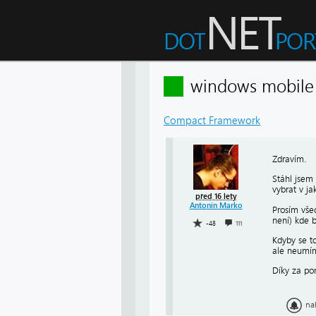
windows mobi
Compact Framework
Zdravím.
Stáhl jsem
vybrat v ja
před 16 lety
Antonín Marko
Prosím všec
není) kde 
-48
111
Kdyby se to
ale neumím
Díky za p
na