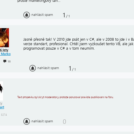
prostě marketingový tah...
1
nahlásit spam
/
1
Jasně přesně tak! V 2010 jde psát jen v C#, ale v 2008 to jde i v Ba
verze standart, profesional. Chtěl jsem vyzkoušet tento VB, ale jak
programovat pouze v C# a v tom neumím.
6 lety
n Marko
111
1
nahlásit spam
/
1
Text příspěvku byl skryt moderátory, protože porušoval pravidla publikování na fóru.
ty
art
3274
0
nahlásit spam