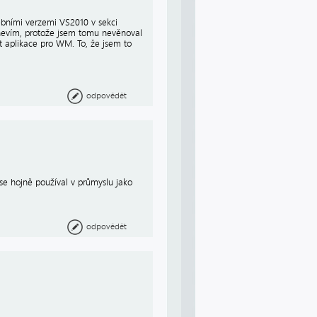
ebními verzemi VS2010 v sekci
, nevím, protože jsem tomu nevěnoval
it aplikace pro WM. To, že jsem to
odpovědět
 se hojně používal v průmyslu jako
odpovědět