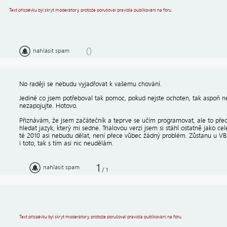
Text příspěvku byl skryt moderátory, protože porušoval pravidla publikování na fóru.
0
nahlásit spam
No raději se nebudu vyjadřovat k vašemu chování.
Jediné co jsem potřeboval tak pomoc, pokud nejste ochoten, tak aspoň n
nezapojujte. Hotovo.
Přiznávám, že jsem začátečník a teprve se učím programovat, ale to p
hledat jazyk, který mi sedne. Trialovou verzi jsem si stáhl ostatně jako ce
té 2010 asi nebudu dělat, není přece vůbec žádný problém. Zůstanu u VB
i toto, tak s tím asi nic neudělám.
1
nahlásit spam
/
1
Text příspěvku byl skryt moderátory, protože porušoval pravidla publikování na fóru.