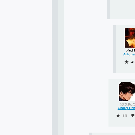
před 1
Antoní
-48
před 16 le
Ondřej Linh
-553