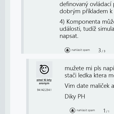
definovaný ovládací p
dobrým příkladem k 
4) Komponenta může 
události, tudíž simul
napsat.
3
nahlásit spam
/
3
mužete mi pls nap
stači ledka ktera m
před 16 lety
anonym
Vim date maliček a
94.142.234.1
Diky PH
1
nahlásit spam
/
1