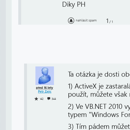
Diky PH
1
nahlásit spam
/
1
Ta otázka je dosti o
1) ActiveX je zastar
před 16 lety
Petr Zajíc
použít, můžete však n
142
344
2) Ve VB.NET 2010 v
typem "Windows Form
3) Tím pádem můžete 