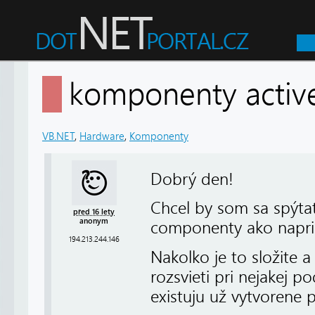
komponenty acti
VB.NET
,
Hardware
,
Komponenty
Dobrý den!
Chcel by som sa spýta
před 16 lety
anonym
componenty ako naprik
194.213.244.146
Nakolko je to složite a
rozsvieti pri nejakej 
existuju už vytvorene p