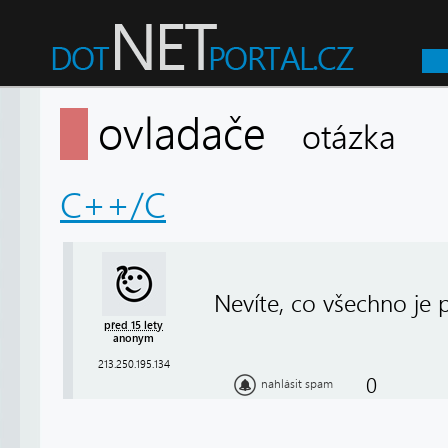
ovladače
otázka
C++/C
Nevíte, co všechno je
před 15 lety
anonym
213.250.195.134
0
nahlásit spam