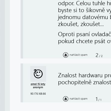
odpor. Celou tuhle hr
byste si to šikovně 
jednomu datovému bit
zkoušet, zkoušet...
Oproti psaní ovladač
pokud chcete psát o
2
nahlásit spam
/
2
Znalost hardwaru pro
pochopitelně znalos
před 15 lety
anonym
90.176.168.66
1
nahlásit spam
/
1