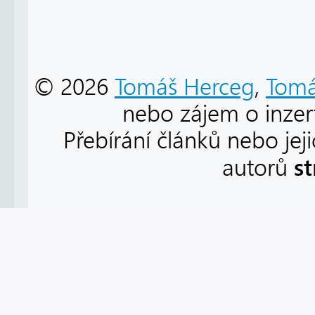
© 2026
Tomáš Herceg
,
Tomá
nebo zájem o inzert
Přebírání článků nebo jej
s
autorů