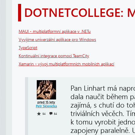
DOTNETCOLLEGE: 
MAUI - multiplatformní aplikace v .NETu
Vyvíjíme univerzální aplikace pro Windows
TypeScript
Kontinuální integrace pomocí TeamCity
Xamarin - vývoj multiplatformních mobilních aplikací
Pan Linhart má napro
dala naučit během p
před 15 lety
zajímá, s chutí do t
Petr Sklenička
triviálních věcěch. T
94
84
k tomu vyrobit jedno
zapojeny paralelně. 