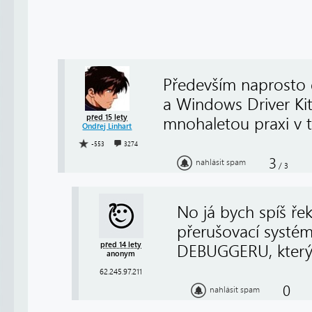
Především naprosto 
a Windows Driver Kit
před 15 lety
mnohaletou praxi v t
Ondřej Linhart
-553
3274
3
nahlásit spam
/
3
No já bych spíš ře
přerušovací systém
před 14 lety
DEBUGGERU, který v
anonym
62.245.97.211
0
nahlásit spam