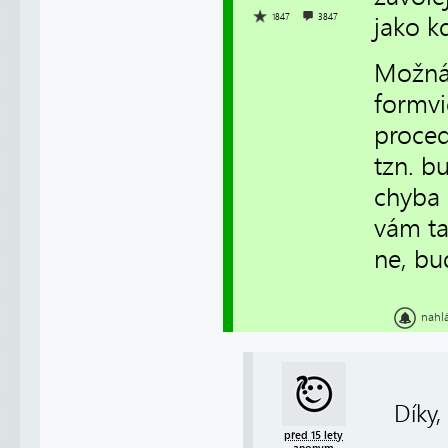
1847
3847
jako k
Možná 
formvi
proced
tzn. b
chyba 
vám ta
ne, bu
nahl
Díky,
před 15 lety