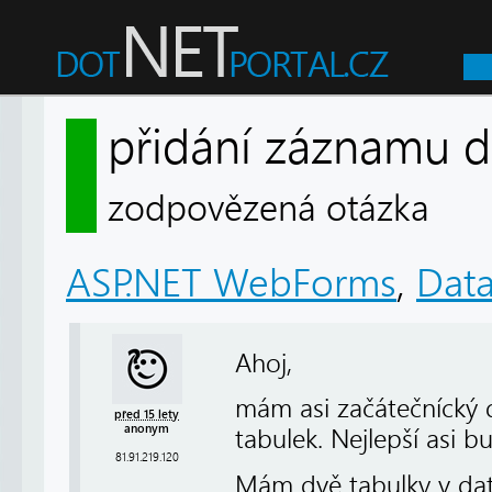
přidání záznamu d
zodpovězená otázka
ASP.NET WebForms
,
Dat
Ahoj,
mám asi začátečnícký
před 15 lety
anonym
tabulek. Nejlepší asi b
81.91.219.120
Mám dvě tabulky v da