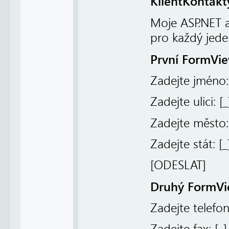
KlientKontakt
Moje ASP.NET 
pro každý jed
První FormVi
Zadejte jméno:
Zadejte ulici: [
_
Zadejte město:
Zadejte stát: [
_
[ODESLAT]
Druhý FormV
Zadejte telefon