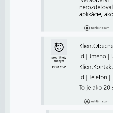
nerozdeľoval
aplikácie, ako
nahlásit spam
KlientObecn
Id | Jmeno | 
před 15 lety
anonym
KlientKontak
95.102.62.40
Id | Telefon |
To je ako 20 
nahlásit spam