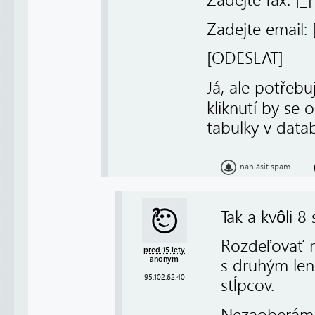
Zadejte fax: [
_]
Zadejte email: 
[ODESLAT]
Já, ale potřebu
kliknutí by se 
tabulky v datab
nahlásit spam
Tak a kvôli 8
Rozdeľovať m
před 15 lety
anonym
s druhým len
95.102.62.40
stĺpcov.
Nezaoberám 