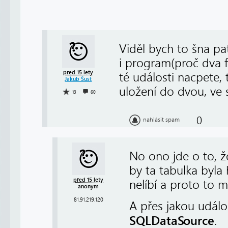
Viděl bych to šna pa
i program(proč dva 
před 15 lety
té události nacpete,
Jakub Šust
uložení do dvou, ve st
13
60
0
nahlásit spam
No ono jde o to, ž
by ta tabulka byla
před 15 lety
nelíbí a proto to 
anonym
81.91.219.120
A přes jakou udál
SQLDataSource
.