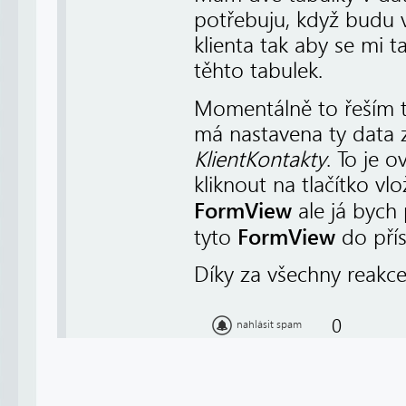
potřebuju, když budu v
klienta tak aby se mi 
těhto tabulek.
Momentálně to řeším 
má nastavena ty data
KlientKontakty
. To je 
kliknout na tlačítko vl
FormView
ale já bych
FormView
tyto
do přís
Díky za všechny reakce
0
nahlásit spam