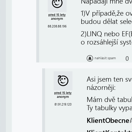
Napadají mne dvě
1)V případě,že ov
před 15 lety
anonym
budou dělat sele
88.208.88.196
2)LINQ nebo EF(E
o rozsáhlejší sys
0
nahlásit spam
Asi jsem ten s
názorněji:
před 15 lety
anonym
Mám dvě tabul
81.91.219.120
Ty tabulky vypa
KlientObecne