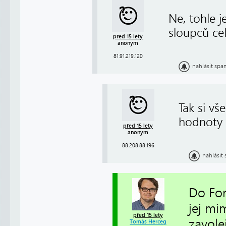
Ne, tohle 
sloupců ce
před 15 lety
anonym
81.91.219.120
nahlásit spa
Tak si vš
hodnoty 
před 15 lety
anonym
88.208.88.196
nahlásit
Do For
jej mi
před 15 lety
zavole
Tomáš Herceg