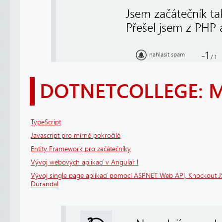
Jsem začátečník ta
Přešel jsem z PHP 
-1
nahlásit spam
/
1
DOTNETCOLLEGE: 
TypeScript
Javascript pro mírně pokročilé
Entity Framework pro začátečníky
Vývoj webových aplikací v Angular I
Vývoj single page aplikací pomocí ASP.NET Web API, Knockout J
Durandal