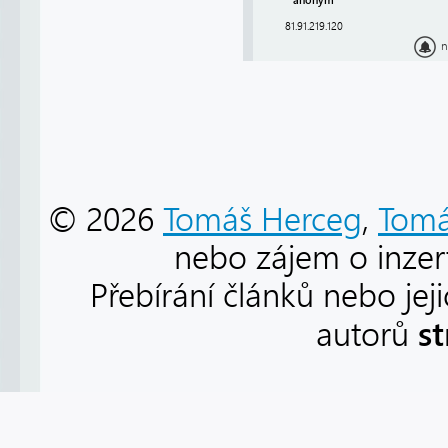
anonym
81.91.219.120
n
© 2026
Tomáš Herceg
,
Tomá
nebo zájem o inzert
Přebírání článků nebo jej
s
autorů