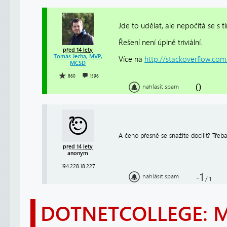
Jde to udělat, ale nepočítá se s t
Řešení není úplně triviální.
před 14 lety
Tomáš Jecha, MVP,
Více na
http://stackoverflow.com
MCSD
860
1596
0
nahlásit spam
A čeho přesně se snažíte docílit? Třeba 
před 14 lety
anonym
194.228.18.227
-1
nahlásit spam
/
1
DOTNETCOLLEGE: 