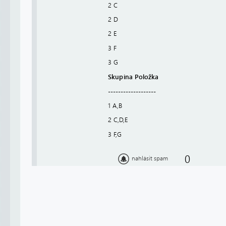
2 C
2 D
2 E
3 F
3 G
Skupina Položka
-------------------
1 A,B
2 C,D,E
3 F,G
0
nahlásit spam