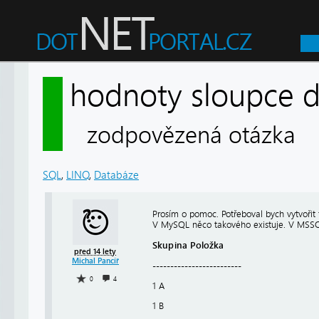
hodnoty sloupce d
zodpovězená otázka
SQL
,
LINQ
,
Databáze
Prosím o pomoc. Potřeboval bych vytvořit 
V MySQL něco takového existuje. V MSSQL 
Skupina Položka
před 14 lety
Michal Pancíř
-------------------------
0
4
1 A
1 B