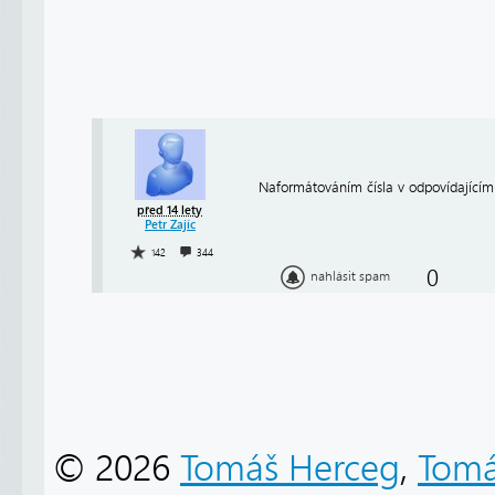
Naformátováním čísla v odpovídajícím 
před 14 lety
Petr Zajíc
142
344
0
nahlásit spam
© 2026
Tomáš Herceg
,
Tomá