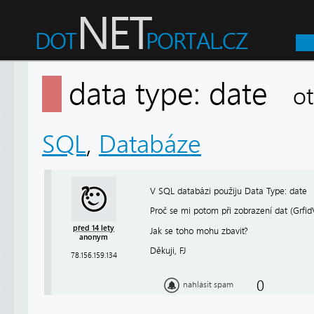
data type: date
o
SQL
,
Databáze
V SQL databázi použiju Data Type: date
Proč se mi potom při zobrazení dat (Grfid
před 14 lety
Jak se toho mohu zbavit?
anonym
Děkuji, FJ
78.156.159.134
0
nahlásit spam