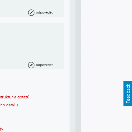
odpovědět
odpovědět
struktur a dotazů
ho detailu
ty