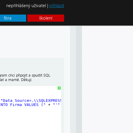
nepřihlášený uživatel |
přihlásit
fóra
školení
am chci připojit a spustit SQL
el a marně. Děkuji.
?
 
"Data Source=.\\SQLEXPRESS;AttachDbFilename=|DataDirect
INTO Firma VALUES ("
+ 
"'"
+ jmeno + 
"'"
+ 
","
+ 
" '"
+ 