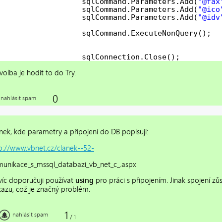
sqlCommand.Parameters.Add(
"@fax
sqlCommand.Parameters.Add(
"@ico
sqlCommand.Parameters.Add(
"@idv
sqlCommand.ExecuteNonQuery();
sqlConnection.Close();
olba je hodit to do Try.
0
nahlásit spam
nek, kde parametry a připojení do DB popisuji:
p://www.vbnet.cz/clanek--52-
unikace_s_mssql_databazi_vb_net_c_.aspx
íc doporučuji používat
using
pro práci s připojením. Jinak spojení z
kazu, což je značný problém.
1
nahlásit spam
/
1