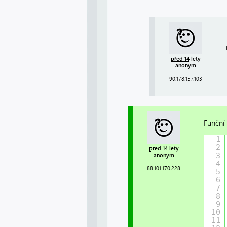
před 14 lety
anonym
90.178.157.103
Funční 
1
2
před 14 lety
3
anonym
4
88.101.170.228
5
6
7
8
9
10
11