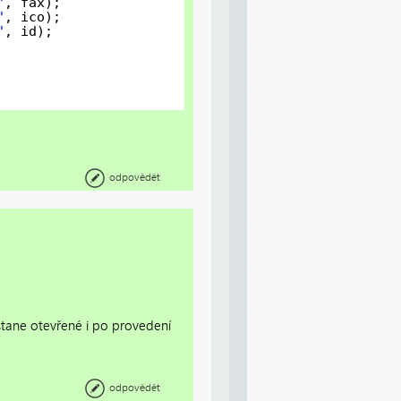
"
, fax);
"
, ico);
"
, id);
odpovědět
ůstane otevřené i po provedení
odpovědět