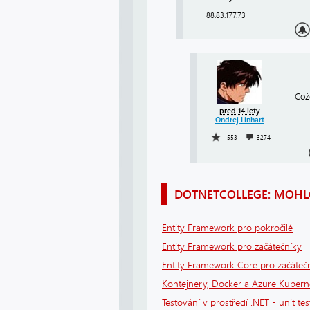
88.83.177.73
Což
před 14 lety
Ondřej Linhart
-553
3274
DOTNETCOLLEGE: MOHLO
Entity Framework pro pokročilé
Entity Framework pro začátečníky
Entity Framework Core pro začáteč
Kontejnery, Docker a Azure Kuberne
Testování v prostředí .NET - unit tes