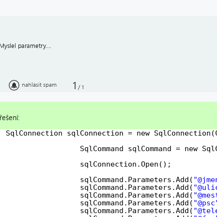
Myslel parametry....
1
nahlásit spam
/
1
řešení:
SqlConnection sqlConnection = new SqlConnection(
SqlCommand sqlCommand = new Sql
sqlConnection.Open(); 
sqlCommand.Parameters.Add(
"@jme
sqlCommand.Parameters.Add(
"@uli
sqlCommand.Parameters.Add(
"@mes
sqlCommand.Parameters.Add(
"@psc
sqlCommand.Parameters.Add(
"@tel