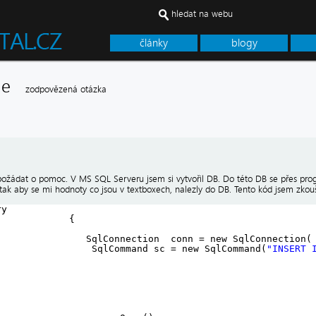
hledat na webu
články
blogy
alue
zodpovězená otázka
požádat o pomoc. V MS SQL Serveru jsem si vytvořil DB. Do této DB se přes progr
k aby se mi hodnoty co jsou v textboxech, nalezly do DB. Tento kód jsem zkouš
ry
{
SqlConnection  conn = new SqlConnection(
SqlCommand sc = new SqlCommand(
"INSERT 