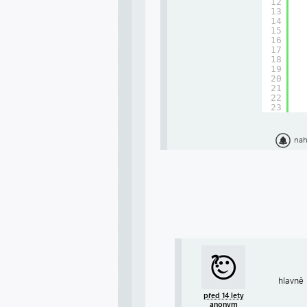
12
13
14
15
16
17
18
19
20
21
22
23
nah
hlavně 
před 14 lety
anonym