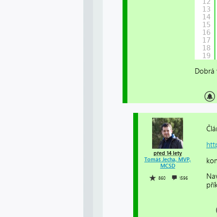
12
13
14
15
16
17
18
19
Dobrá v
Člá
htt
před 14 lety
kom
Tomáš Jecha, MVP,
MCSD
Nav
860
1596
pří