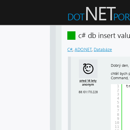
c# db insert v
C#
,
ADO.NET
,
Databáze
Dobrý den,
chtěl bych 
Command, ta
před 14 lety
anonym
1
t
2
88.101.170.228
3
4
5
6
7
8
9
10
11