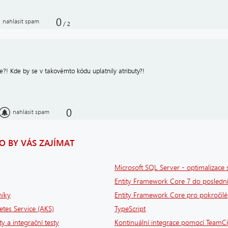
0
nahlásit spam
/
2
e?! Kde by se v takovémto kódu uplatnily atributy?!
0
nahlásit spam
 BY VÁS ZAJÍMAT
Microsoft SQL Server - optimalizace 
Entity Framework Core 7 do poslední
níky
Entity Framework Core pro pokročilé
tes Service (AKS)
TypeScript
ty a integrační testy
Kontinuální integrace pomocí TeamCi