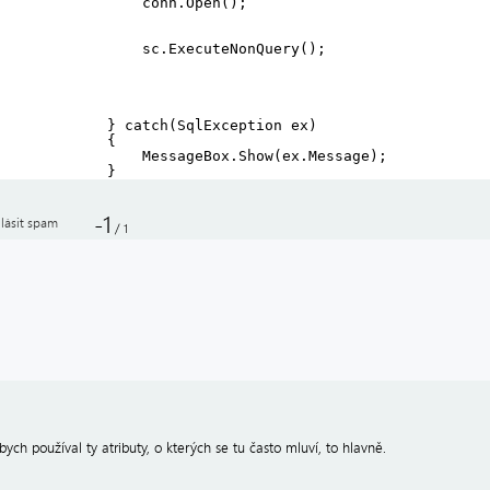
conn.Open();
sc.ExecuteNonQuery();
} catch(SqlException ex)
{
MessageBox.Show(ex.Message);
}
-1
lásit spam
/
1
bych používal ty atributy, o kterých se tu často mluví, to hlavně.