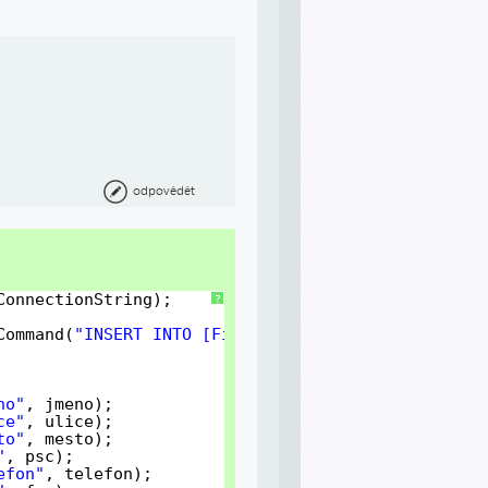
odpovědět
ConnectionString);
?
Command(
"INSERT INTO [Firma] ([Jmeno],[Ulice],[Mes
no"
, jmeno);
ce"
, ulice);
to"
, mesto);
"
, psc);
efon"
, telefon);