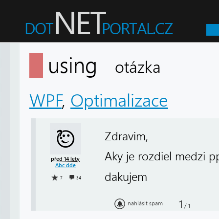
using
otázka
WPF
,
Optimalizace
Zdravim,
Aky je rozdiel medzi p
před 14 lety
Abc dde
dakujem
7
34
1
nahlásit spam
/
1