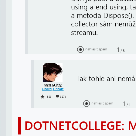
using a end using, ta
a metoda Dispose().
collector sám nemůže 
streamu.
1
nahlásit spam
/
3
Tak tohle ani nemá
před 14 lety
Ondřej Linhart
-553
3274
1
nahlásit spam
/
1
DOTNETCOLLEGE: 