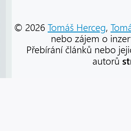
© 2026
Tomáš Herceg
,
Tomá
nebo zájem o inzert
Přebírání článků nebo jej
s
autorů