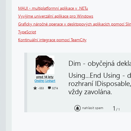
MAUI - multiplatformní aplikace v .NETu
Vyvíjíme univerzální aplikace pro Windows
Graficky náročné operace v desktopových aplikacích pomocí Sl
TypeScript
Kontinuální integrace pomocí TeamCity
Dim - obyčejná dekl
Using...End Using - 
před 14 lety
Ondřej Linhart
rozhraní IDisposable
-553
3274
vždy zavolána.
1
nahlásit spam
/
1