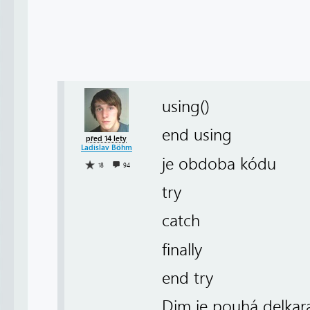
using()
end using
před 14 lety
Ladislav Böhm
je obdoba kódu
18
94
try
catch
finally
end try
Dim je pouhá delkara