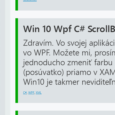
Win 10 Wpf C# Scroll
Zdravím. Vo svojej aplikác
vo WPF. Možete mi, prosím
jednoducho zmeniť farbu
(posúvatko) priamo v XAML
Win10 je takmer neviditeľn
C#
,
WPF
,
XML