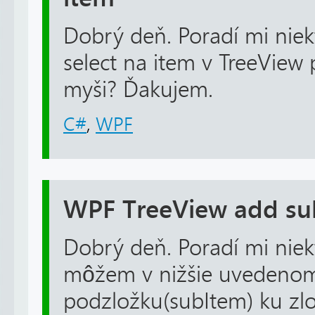
Dobrý deň. Poradí mi niek
select na item v TreeView
myši? Ďakujem.
C#
,
WPF
WPF TreeView add su
Dobrý deň. Poradí mi niek
môžem v nižšie uvedenom
podzložku(subItem) ku zlo