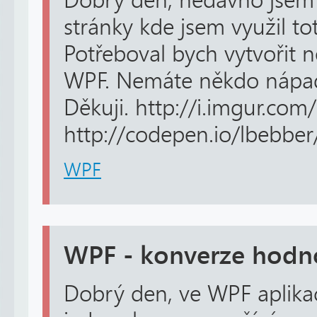
Dobrý den, nedávno jsem
stránky kde jsem využil to
Potřeboval bych vytvořit
WPF. Nemáte někdo nápad 
Děkuji. http://i.imgur.com
http://codepen.io/lbebbe
WPF
WPF - konverze hodn
Dobrý den, ve WPF aplikac