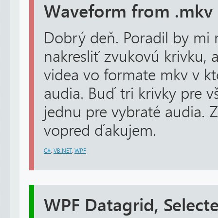
Waveform from .mkv 
Dobrý deň. Poradil by mi 
nakresliť zvukovú krivku, 
videa vo formate mkv v kt
audia. Buď tri krivky pre v
jednu pre vybraté audia.
vopred ďakujem.
C#
,
VB.NET
,
WPF
WPF Datagrid, Select