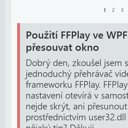
1
2
3
Použití FFPlay ve WPF 
přesouvat okno
Dobrý den, zkoušel jsem s
jednoduchý přehrávač vide
frameworku FFPlay. FFPlay 
nastavení otevírá v samos
nejde skrýt, ani přesunout
prostřednictvím user32.dll 