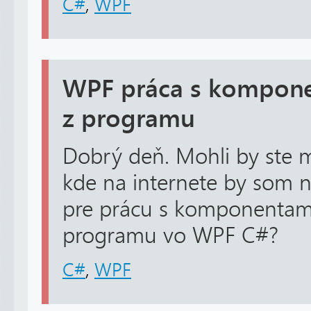
C#
,
WPF
WPF práca s kompone
z programu
Dobrý deň. Mohli by ste m
kde na internete by som na
pre prácu s komponentam
programu vo WPF C#?
C#
,
WPF