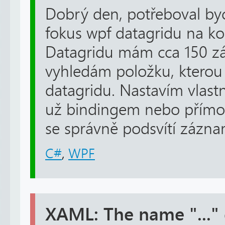
Dobrý den, potřeboval byc
fokus wpf datagridu na k
Datagridu mám cca 150 z
vyhledám položku, kterou 
datagridu. Nastavím vlast
už bindingem nebo přímo 
se správně podsvítí záznam
C#
,
WPF
XAML: The name "..." 