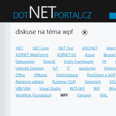
diskuse na téma wpf
.NET
.NET Core
.NET Tips
ADO.NET
Algor
ASP.NET WebForms
ASP.NET/IIS
Azure
Bezpeč
Debugging
DirectX
Entity Framework
F#
Internet Explorer
IoT
IT
JavaScript
Knihov
Office
Offtopic
Optimalizace
PostSharp a AOP
Reklamní sdělení
Runtime (CLR)
Silverlight
SQ
VB6/VBA
Visual Studio
WCF/WS
WIF
Win
Workflow Foundation
WPF
Xamarin
XML