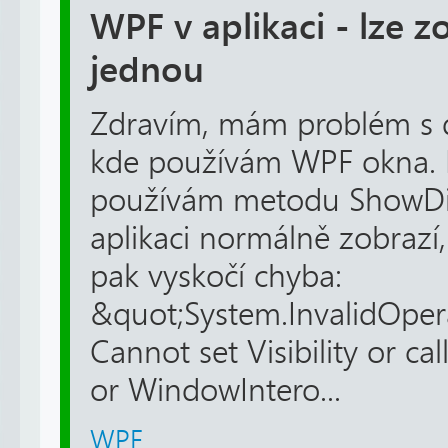
WPF v aplikaci - lze 
jednou
Zdravím, mám problém s d
kde používám WPF okna. 
používám metodu ShowDia
aplikaci normálně zobrazí
pak vyskočí chyba:
&quot;System.InvalidOper
Cannot set Visibility or c
or WindowIntero...
WPF