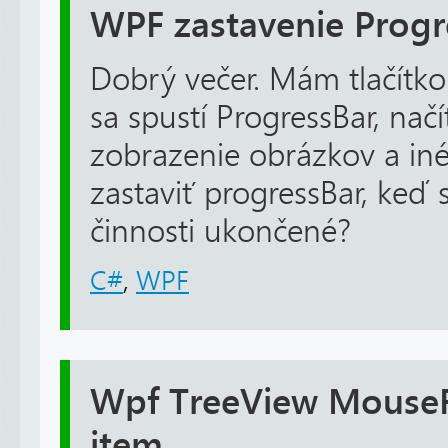
WPF zastavenie Progr
Dobrý večer. Mám tlačítko
sa spustí ProgressBar, nač
zobrazenie obrázkov a in
zastaviť progressBar, keď s
činnosti ukončené?
C#
,
WPF
Wpf TreeView MouseR
item