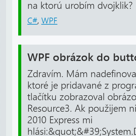
na ktorú urobím dvojklik?
C#
,
WPF
WPF obrázok do butt
Zdravím. Mám nadefinovan
ktoré je pridavané z prog
tlačítku zobrazoval obrázo
Resource3. Ak použijem n
2010 Express mi
hlási:&quot;&#39;System