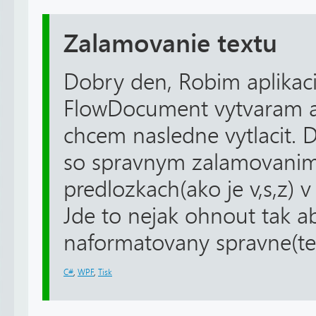
Zalamovanie textu
Dobry den, Robim aplikac
FlowDocument vytvaram a 
chcem nasledne vytlacit. 
so spravnym zalamovanim
predlozkach(ako je v,s,z) 
Jde to nejak ohnout tak ab
naformatovany spravne(teda
C#
,
WPF
,
Tisk