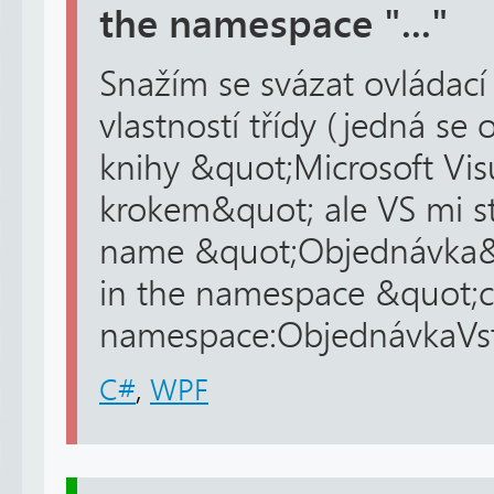
the namespace "..."
Snažím se svázat ovládací 
vlastností třídy (jedná se 
knihy &quot;Microsoft Vis
krokem&quot; ale VS mi s
name &quot;Objednávka&q
in the namespace &quot;c
namespace:ObjednávkaVst
C#
,
WPF