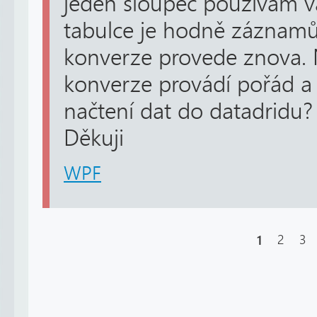
jeden sloupec používám v
tabulce je hodně záznamů 
konverze provede znova. 
konverze provádí pořád a 
načtení dat do datadridu? 
Děkuji
WPF
1
2
3