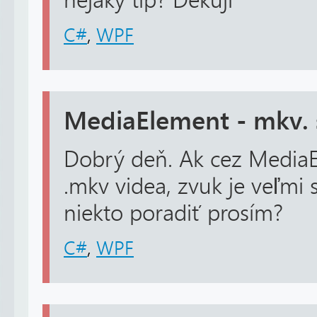
nějaký tip? Děkuji
C#
,
WPF
MediaElement - mkv. 
Dobrý deň. Ak cez Media
.mkv videa, zvuk je veľmi 
niekto poradiť prosím?
C#
,
WPF