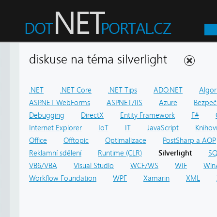
diskuse na téma silverlight
.NET
.NET Core
.NET Tips
ADO.NET
Algor
ASP.NET WebForms
ASP.NET/IIS
Azure
Bezpeč
Debugging
DirectX
Entity Framework
F#
Internet Explorer
IoT
IT
JavaScript
Knihov
Office
Offtopic
Optimalizace
PostSharp a AOP
Reklamní sdělení
Runtime (CLR)
Silverlight
SQ
VB6/VBA
Visual Studio
WCF/WS
WIF
Win
Workflow Foundation
WPF
Xamarin
XML