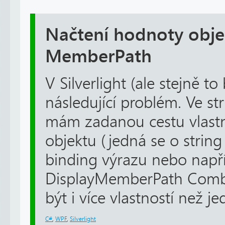
Načtení hodnoty obje
MemberPath
V Silverlight (ale stejně t
následující problém. Ve 
mám zadanou cestu vlastn
objektu (jedná se o strin
binding výrazu nebo napří
DisplayMemberPath Comb
být i více vlastností než jed
C#
,
WPF
,
Silverlight