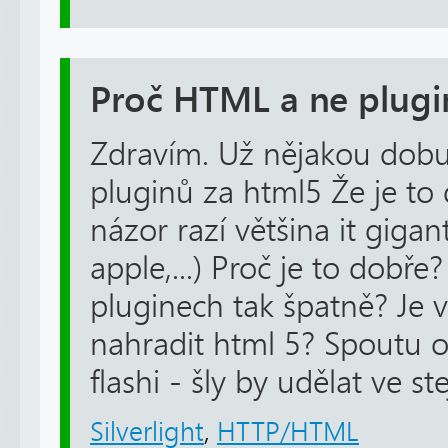
Proč HTML a ne plugi
Zdravím. Už nějakou dob
pluginů za html5 Že je to
názor razí většina it gigan
apple,...) Proč je to dobře
pluginech tak špatně? Je
nahradit html 5? Spoutu on
flashi - šly by udělat ve st
Silverlight
,
HTTP/HTML