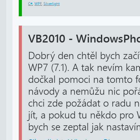
C#
,
WPF
,
Silverlight
VB2010 - WindowsPhon
Dobrý den chtěl bych zač
WP7 (7.1). A tak nevím kam
dočkal pomoci na tomto f
návody a nemůžu nic pořá
chci zde požádat o radu 
jít, a pokud tu někdo pr
bych se zeptal jak nastavím