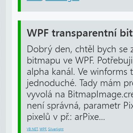
WPF transparentní b
Dobrý den, chtěl bych se z
bitmapu ve WPF. Potřebuji
alpha kanál. Ve winforms 
jednoduché. Tady mám pro
vyvolá na BitmapImage.cre
není správná, parametr Pixe
pixelů v př.: arPixe...
VB.NET
,
WPF
,
Silverlight