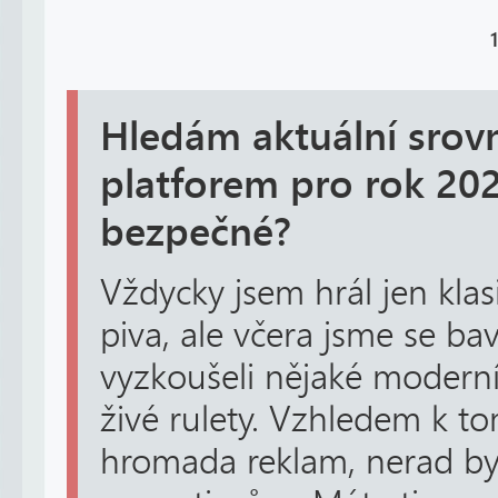
1
Hledám aktuální srov
platforem pro rok 202
bezpečné?
Vždycky jsem hrál jen klasi
piva, ale včera jsme se ba
vyzkoušeli nějaké modern
živé rulety. Vzhledem k to
hromada reklam, nerad by