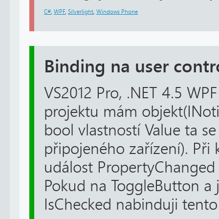
C#
,
WPF
,
Silverlight
,
Windows Phone
Binding na user contr
VS2012 Pro, .NET 4.5 WPF
projektu mám objekt(INot
bool vlastností Value ta se
připojeného zařízení). Př
událost PropertyChanged 
Pokud na ToggleButton a j
IsChecked nabinduji tento o