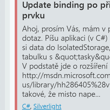
Update binding po př
prvku
Ahoj, prosím Vás, mám v 
dotaz. Píšu aplikaci (v C
si data do IsolatedStora
tabulku s &quot;tasky&quo
V podstatě jde o rozšíření
http://msdn.microsoft.co
us/library/hh286405%28v
takové, že misto nape...
C#
,
Silverlight