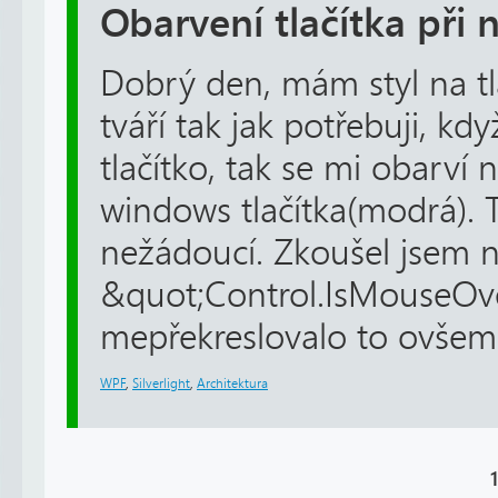
Obarvení tlačítka při 
Dobrý den, mám styl na tla
tváří tak jak potřebuji, kd
tlačítko, tak se mi obarví 
windows tlačítka(modrá). 
nežádoucí. Zkoušel jsem n
&quot;Control.IsMouseOve
mepřekreslovalo to ovšem
WPF
,
Silverlight
,
Architektura
1