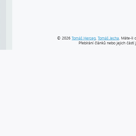
© 2026
Tomáš Herceg
,
Tomáš Jecha
. Máte-li 
Přebírání článků nebo jejich část