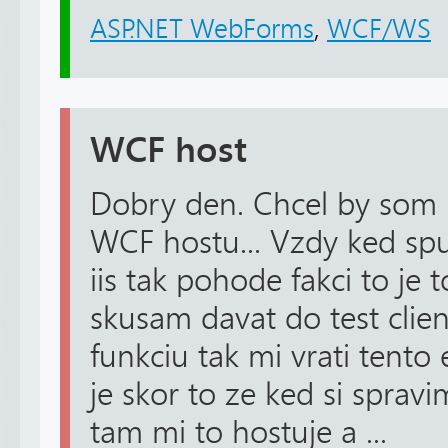
ASP.NET WebForms
,
WCF/WS
WCF host
Dobry den. Chcel by so
WCF hostu... Vzdy ked spu
iis tak pohode fakci to je 
skusam davat do test clie
funkciu tak mi vrati tento e
je skor to ze ked si spra
tam mi to hostuje a ...