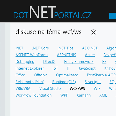
diskuse na téma wcf/ws
.NET
.NET Core
.NET Tips
ADO.NET
Algor
ASP.NET WebForms
ASP.NET/IIS
Azure
Bezpeč
Debugging
DirectX
Entity Framework
F#
Internet Explorer
IoT
IT
JavaScript
Knihov
Office
Offtopic
Optimalizace
PostSharp a AOP
Reklamní sdělení
Runtime (CLR)
Silverlight
SQ
VB6/VBA
Visual Studio
WCF/WS
WIF
Win
Workflow Foundation
WPF
Xamarin
XML