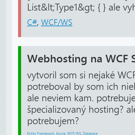
List&lt;Type1&gt; { } ale vy
C#
,
WCF/WS
Webhosting na WCF S
vytvoril som si nejaké WCF
potreboval by som ich nie
ale neviem kam. potrebuj
špecializovaný hosting? a
potrebujem?
Entity Framework
,
Azure
,
WCF/WS
,
Databáze