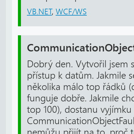
VB.NET
,
WCF/WS
CommunicationObject
Dobrý den. Vytvořil jsem 
přístup k datům. Jakmile s
několika málo top řádků (d
funguje dobře. Jakmile chc
top 100), dostanu vyjímku
CommunicationObjectFaul
nemůžu přijít na to, proč 