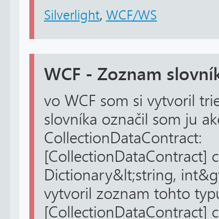
Silverlight
,
WCF/WS
WCF - Zoznam slovní
vo WCF som si vytvoril t
slovníka označil som ju a
CollectionDataContract:
[CollectionDataContract] c
Dictionary&lt;string, int&g
vytvoril zoznam tohto typ
[CollectionDataContract] c