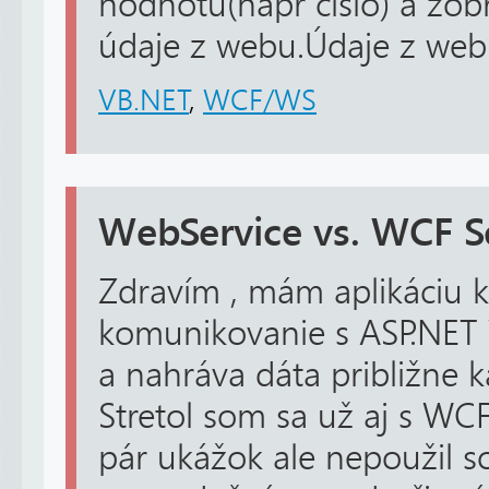
hodnotu(napr cislo) a zob
údaje z webu.Údaje z webu
VB.NET
,
WCF/WS
WebService vs. WCF S
Zdravím , mám aplikáciu kt
komunikovanie s ASP.NET 
a nahráva dáta približne 
Stretol som sa už aj s WCF
pár ukážok ale nepoužil s