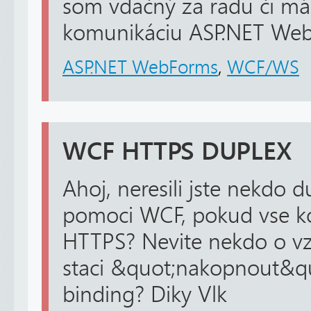
som vdačný za radu či má
komunikáciu ASP.NET WebS
ASP.NET WebForms
,
WCF/WS
WCF HTTPS DUPLEX
Ahoj, neresili jste nekdo 
pomoci WCF, pokud vse k
HTTPS? Nevite nekdo o v
staci &quot;nakopnout&qu
binding? Diky Vlk