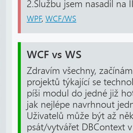
2.Službu jsem nasadil na IIS
WPF
,
WCF/WS
WCF vs WS
Zdravím všechny, začínám
projektů týkající se techn
píši modul do jedné již ho
jak nejlépe navrhnout jed
Uživatelů může být až něk
psát/vytvářet DBContext v