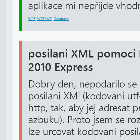
aplikace mi nepřijde vhodné
WPF
,
WCF/WS
,
Databáze
posilani XML pomoci 
2010 Express
Dobry den, nepodarilo se
posilani XML(kodovani ut
http, tak, aby jej adresat 
azbuku). Proto jsem se ro
lze urcovat kodovani posil