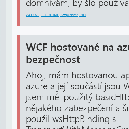
domnívám, by šlo používat 
WCF/WS
,
HTTP/HTML
,
Bezpečnost
,
.NET
WCF hostované na azu
bezpečnost
Ahoj, mám hostovanou apl
azure a její součástí jsou
jsem měl použitý basicHt
nějakého zabezpečení a ši
použil wsHttpBinding s