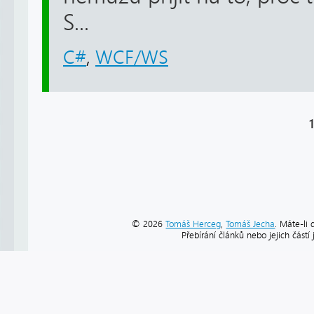
S...
C#
,
WCF/WS
1
© 2026
Tomáš Herceg
,
Tomáš Jecha
. Máte-li 
Přebírání článků nebo jejich část