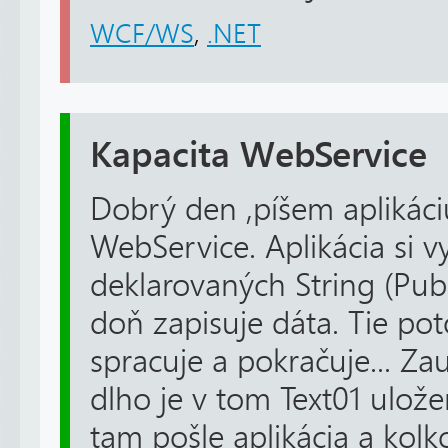
WCF/WS
,
.NET
Kapacita WebService
Dobrý den ,píšem aplikác
WebService. Aplikácia si 
deklarovaných String (Publ
doň zapisuje dáta. Tie po
spracuje a pokračuje... Z
dlho je v tom Text01 ulože
tam pošle aplikácia a kolko 