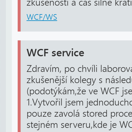
zkušenosti a čas silně krá
WCF/WS
WCF service
Zdravím, po chvíli laboro
zkušenější kolegy s násle
(podotýkám,že ve WCF jse
1.Vytvořil jsem jednoduch
pouze zavolá stored proce
stejném serveru,kde je W