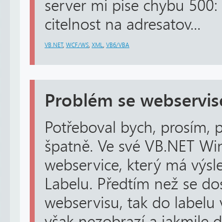
server mi pise chybu 500:
citelnost na adresatov...
VB.NET
,
WCF/WS
,
XML
,
VB6/VBA
Problém se webservi
Potřeboval bych, prosím, 
špatně. Ve své VB.NET Wi
webservice, který má výsl
Labelu. Předtím než se d
webservisu, tak do labelu v
však nezobrazí a jakmile 