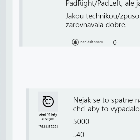
PadRight/PadLeft, ale j
Jakou technikou/zpusobe
zarovnavala dobre.
0
nahlásit spam
Nejak se to spatne n
chci aby to vypadalo
před 14 lety
anonym
5000
176.61.137.221
..40