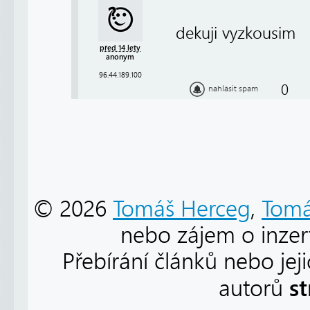
dekuji vyzkousim
před 14 lety
anonym
96.44.189.100
0
nahlásit spam
© 2026
Tomáš Herceg
,
Tomá
nebo zájem o inzert
Přebírání článků nebo jej
s
autorů