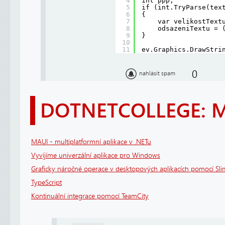
4
int ppp;
5
if (int.TryParse(tex
6
{
7
var velikostText
8
odsazeniTextu = 
9
}
10
11
ev.Graphics.DrawStri
0
nahlásit spam
DOTNETCOLLEGE: 
MAUI - multiplatformní aplikace v .NETu
Vyvíjíme univerzální aplikace pro Windows
Graficky náročné operace v desktopových aplikacích pomocí Sl
TypeScript
Kontinuální integrace pomocí TeamCity