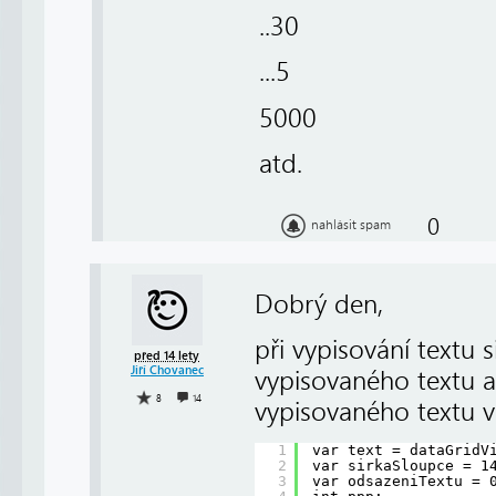
..30
...5
5000
atd.
0
nahlásit spam
Dobrý den,
při vypisování textu 
před 14 lety
Jiří Chovanec
vypisovaného textu a
8
14
vypisovaného textu v
1
var text = dataGridV
2
var sirkaSloupce = 1
3
var odsazeniTextu = 