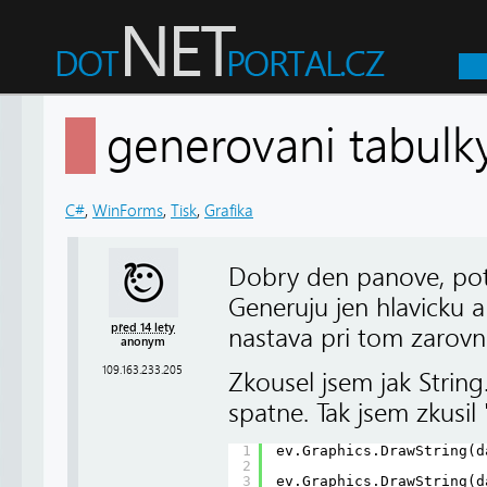
generovani tabulk
C#
,
WinForms
,
Tisk
,
Grafika
Dobry den panove, potr
Generuju jen hlavicku a
před 14 lety
nastava pri tom zarovn
anonym
109.163.233.205
Zkousel jsem jak String
spatne. Tak jsem zkusil
1
ev.Graphics.DrawString(d
2
3
ev.Graphics.DrawString(d