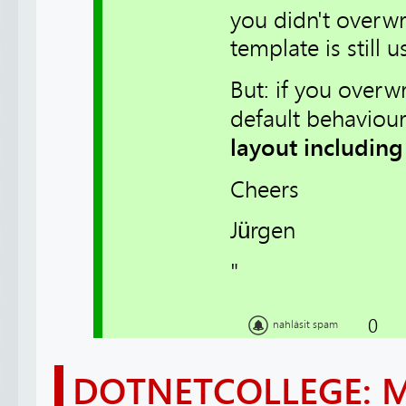
you didn't overwr
template is still u
But: if you overwr
default behaviou
layout including
Cheers
Jürgen
"
0
nahlásit spam
DOTNETCOLLEGE: 