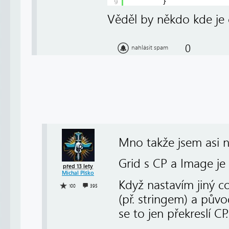
9
}
Věděl by někdo kde je
0
nahlásit spam
Mno takže jsem asi n
Grid s CP a Image je
před 13 lety
Michal Plško
Když nastavím jiný c
100
395
(př. stringem) a půvo
se to jen překreslí CP.