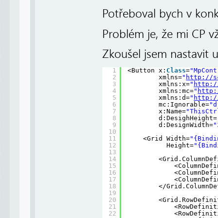
Potřeboval bych v konkr
Problém je, že mi CP vž
Zkoušel jsem nastavit 
1
<Button x:
Class
=
"MpCont
2
xmlns=
"
http://s
3
xmlns:x=
"
http:/
4
xmlns:mc=
"
http:
5
xmlns:d=
"
http:/
6
mc:Ignorable=
"d
7
x:Name=
"ThisCtr
8
d:DesighHeight=
9
d:DesignWidth=
"
10
11
<Grid Width=
"{Bindi
12
Height=
"{Bind
13
14
<Grid.ColumnDef
15
<ColumnDefi
16
<ColumnDefi
17
<ColumnDefi
18
</Grid.ColumnDe
19
20
<Grid.RowDefini
21
<RowDefinit
22
<RowDefinit