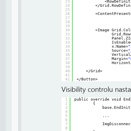
23
<RowDefinit
24
</Grid.RowDefin
25
26
<ContentPresent
27
28
29
30
<Image Grid.Col
31
Grid.Row
32
Panel.ZI
33
IsEnable
34
x:Name=
"
35
Source=
"
36
Vertical
37
Margin=
"
38
Horizont
39
40
</Grid>
41
42
</Button>
Visibility controlu nasta
1
public override void End
2
{
3
base.EndInit
4
5
...
6
7
ImgDisconnec
8