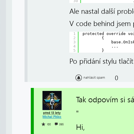
30
Ale nastal další prob
V code behind jsem
1
protected override vo
2
{
3
base.OnIs
4
...
5
}
Po přidání stylu tlačí
0
nahlásit spam
Tak odpovím si s
"
před 13 lety
Michal Plško
Hi,
100
395