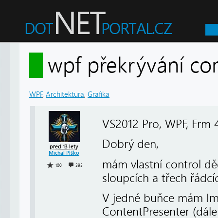
wpf překrývání c
WPF
,
Architektura
,
Grafika
VS2012 Pro, WPF, Frm 
Dobrý den,
před 13 lety
Michal Plško
mám vlastní control dě
100
395
sloupcích a třech řádcí
V jedné buňce mám Im
ContentPresenter (dále