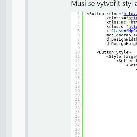
Musí se vytvořit styl 
1
<Button xmlns=
"
http:
2
xmlns:x=
"
htt
3
xmlns:mc=
"
ht
4
xmlns:d=
"
htt
5
x:
Class
=
"MpC
6
mc:Ignorable
7
d:DesignWidt
8
d:DesignHeig
9
10
<Button.Style>
11
<Style Targe
12
<Setter 
13
<Set
14
15
16
17
18
19
20
21
22
23
24
25
26
27
28
29