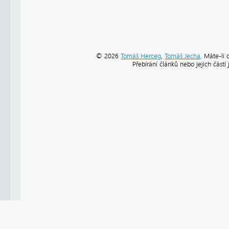
© 2026
Tomáš Herceg
,
Tomáš Jecha
. Máte-li 
Přebírání článků nebo jejich část