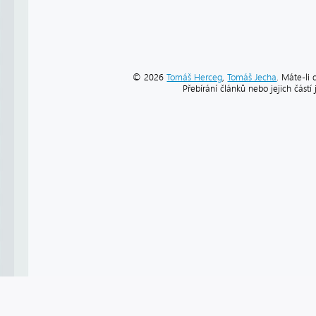
© 2026
Tomáš Herceg
,
Tomáš Jecha
. Máte-li 
Přebírání článků nebo jejich část