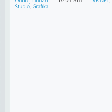
Ondřej Linhart
07.04.2011
VB.NET
,
Studio
,
Grafika