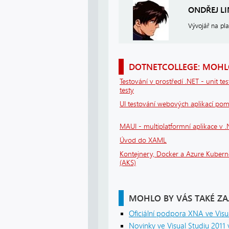
ONDŘEJ L
Vývojář na pl
DOTNETCOLLEGE: MOHLO
Testování v prostředí .NET - unit tes
testy
UI testování webových aplikací po
MAUI - multiplatformní aplikace v 
Úvod do XAML
Kontejnery, Docker a Azure Kubern
(AKS)
MOHLO BY VÁS TAKÉ ZA
Oficiální podpora XNA ve Visu
Novinky ve Visual Studiu 2011 