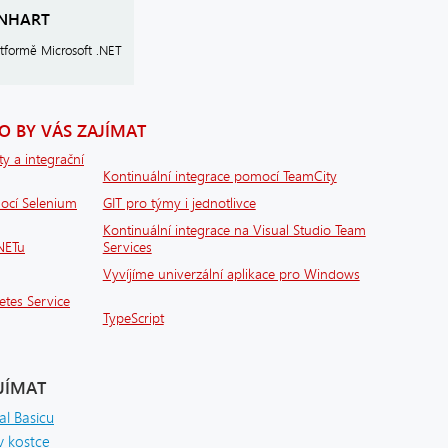
INHART
atformě Microsoft .NET
 BY VÁS ZAJÍMAT
ty a integrační
Kontinuální integrace pomocí TeamCity
mocí Selenium
GIT pro týmy i jednotlivce
Kontinuální integrace na Visual Studio Team
.NETu
Services
Vyvíjíme univerzální aplikace pro Windows
etes Service
TypeScript
JÍMAT
al Basicu
v kostce