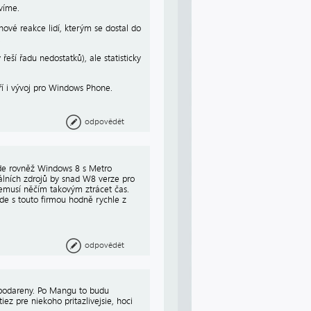
víme.
ové reakce lidí, kterým se dostal do
.
eší řadu nedostatků), ale statisticky
ří i vývoj pro Windows Phone.
odpovědět
ude rovněž Windows 8 s Metro
álních zdrojů by snad W8 verze pro
emusí něčím takovým ztrácet čas.
 jde s touto firmou hodně rychle z
odpovědět
epodareny. Po Mangu to budu
ez pre niekoho pritazlivejsie, hoci