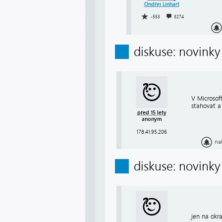
Ondřej Linhart
-553
3274
diskuse: novinky
V Microsoft
sťahovať a
před 15 lety
anonym
178.41.95.206
na
diskuse: novinky
jen na okra