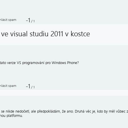
-1
hlásit spam
/
1
 ve visual studiu 2011 v kostce
tato verze VS programování pro Windows Phone?
-1
hlásit spam
/
1
 se nikde nedočetl, ale předpokládám, že ano. Druhá věc je, kdo by měl vůbec z
nou platformu.