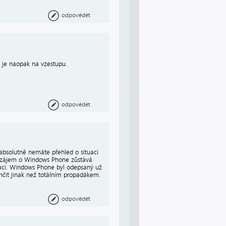
odpovědět
 je naopak na vzestupu.
odpovědět
 absolutně nemáte přehled o situaci
 a zájem o Windows Phone zůstává
agaci. Windows Phone byl odepsaný už
nčit jinak než totálním propadákem.
odpovědět