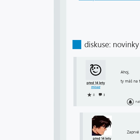
diskuse: novinky
Ahoj,
ty máš na 
před 14 lety
misaz
0
3
na
Zaprvé 
před 14 lety