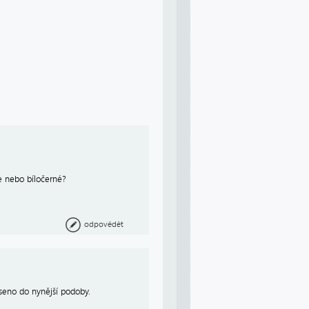
e nebo bíločerné?
odpovědět
aseno do nynější podoby.