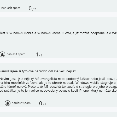
0
nahlásit spam
/
2
lést si Windows Mobile a Windows Phone!!! WM je již možná odepsané, ale WP
-1
nahlásit spam
/
1
Samozřejmě si tyto dvě naprosto odlišné věci nepletu.
Nevím, jestli jste nějaký MS evangelista nebo podobný kašpar, nebo jestli pouze
na trhu mobilních zařízení, ale je to přesně naopak: Windows Mobile stagnuje
stále téměř nulový. Proto také MS používá tak zoufalé strategie pro jeho prop
od počátku, je to jen velice nepovedený pokus o kopii iPhone, který nemůže sko
0
nahlásit spam
/
2