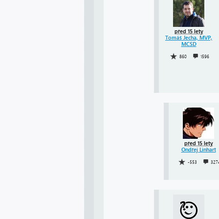
před 15 lety
Tomáš Jecha, MVP,
MCSD
860
1596
před 15 lety
Ondřej Linhart
-553
327