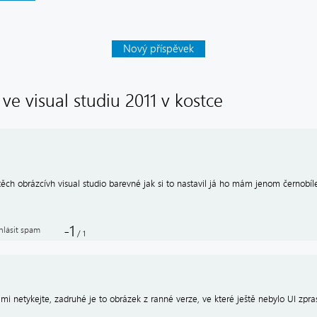
Nový příspěvek
 ve visual studiu 2011 v kostce
těch obrázcívh visual studio barevné jak si to nastavil já ho mám jenom černobíl
-1
hlásit spam
/
1
mi netykejte, zadruhé je to obrázek z ranné verze, ve které ještě nebylo UI zpr