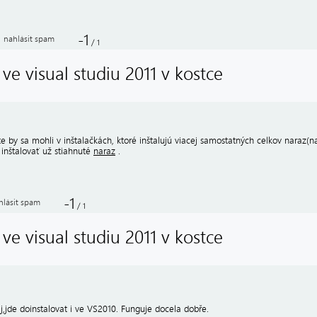
-1
nahlásit spam
/
1
 ve visual studiu 2011 v kostce
e by sa mohli v inštalačkách, ktoré inštalujú viacej samostatných celkov naraz(n
 inštalovať už stiahnuté
naraz
.
-1
hlásit spam
/
1
 ve visual studiu 2011 v kostce
j,jde doinstalovat i ve VS2010. Funguje docela dobře.