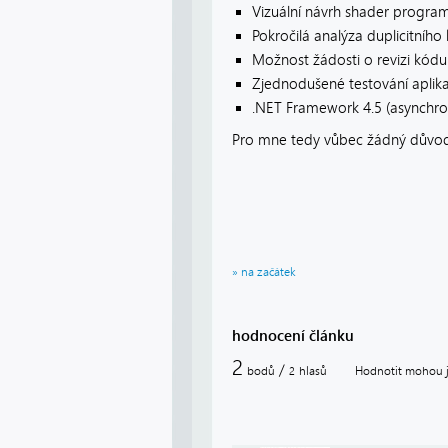
Vizuální návrh shader program
Pokročilá analýza duplicitníh
Možnost žádosti o revizi kódu
Zjednodušené testování aplika
.NET Framework 4.5 (asynchr
Pro mne tedy vůbec žádný důvod
» na začátek
hodnocení článku
2
/
bodů
hlasů
Hodnotit mohou je
2