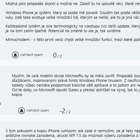
Možná jako propadák skončí a možná ne. Záleží to na spoustě věcí, které ne
Windows Phone je systém, který se podle mě povedl. Soudím tak podle většin
ruky. Jistě také existuje velké množství lidí, kterým se nelíbí, ale to je jiná věc
Každopádně systém je sice technologicky na vzestupu (viz další update, který ř
je na tom zatím špatně. Potenciál ke změně tu ale je, tak uvidíme.
Mimochodem - v této první verzi chybí velké množství funkcí, mezi které pat
0
nahlásit spam
/
2
Myslím, že celá mobilní divize Microsoftu by se měla zavřít. Propadák b
dlaždicemi, inspirovanými právě tímto Windows Phone hnusem. Z neofici
tablety vůbec neměla podporovat klasické x86 aplikace a to potom ani n
Od té doby, co Microsoft opustil Gates a přestal dohlížet na vývoj, tak to
kopce.
4
-2
nahlásit spam
/
2
S tym pokusom o kopiu iPhone suhlasim, ale zase si nemyslim, ze je taky n
priblizne rovnake zariadenia, akurat WP 7.5 da moznost vyberu zariadenia a ti