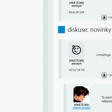
před 15 lety
anonym
84.42.161.206
na
diskuse: novinky
Umožňuje 
před 15 lety
anonym
147.32.119.176
na
To jsem
odepsa
před 15 lety
Ondřej Linhart