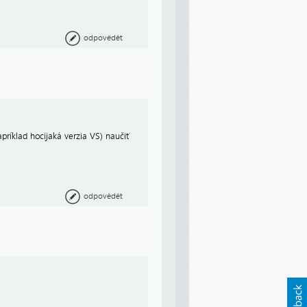
odpovědět
apríklad hocijaká verzia VS) naučiť
odpovědět