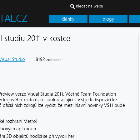
hledat na webu
články
blogy
 studiu 2011 v kostce
Visual Studio
18192
zobrazení
eview verze Visual Studia 2011. Včetně Team Foundation
drojového kódu úzce spolupracující s VS) je k dispozici ke
oficiálních zdrojů lze vyčíst, že mezi hlavní novinky VS11 bude
ké rozhraní Metro)
ových aplikacích
ní 3D objektů hodící se při vývoji her