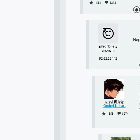
-553
3274
Nep
před 15 lety
anonym
92.62.224.12
před 15 lety
Ondřej Linhart
-553
3274