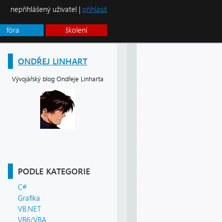
nepřihlášený uživatel |
přihlásit
fóra
školení
ONDŘEJ LINHART
Vývojářský blog Ondřeje Linharta
PODLE KATEGORIE
C#
Grafika
VB.NET
VB6/VBA