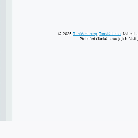
© 2026
Tomáš Herceg
,
Tomáš Jecha
. Máte-li 
Přebírání článků nebo jejich část