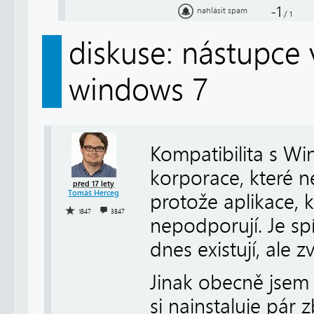
-1
nahlásit spam
/
1
diskuse: nástupce 
windows 7
Kompatibilita s Wi
korporace, které n
před 17 lety
Tomáš Herceg
protože aplikace, 
1847
3847
nepodporují. Je sp
dnes existují, ale z
Jinak obecně jsem 
si nainstaluje pár 