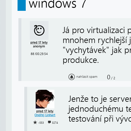
windows 7
Já pro virtualizaci
mnohem rychlejší
před 17 lety
anonym
"vychytávek" jak p
88.100.29.54
produkce.
0
nahlásit spam
/
2
Jenže to je serve
jednoduchému te
před 17 lety
Ondřej Linhart
testování při vývo
-553
3274