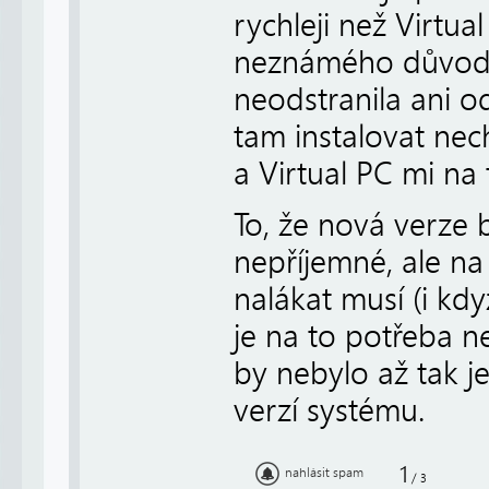
rychleji než Virtu
neznámého důvodu
neodstranila ani o
tam instalovat nec
a Virtual PC mi na 
To, že nová verze 
nepříjemné, ale na
nalákat musí (i kdy
je na to potřeba n
by nebylo až tak 
verzí systému.
1
nahlásit spam
/
3