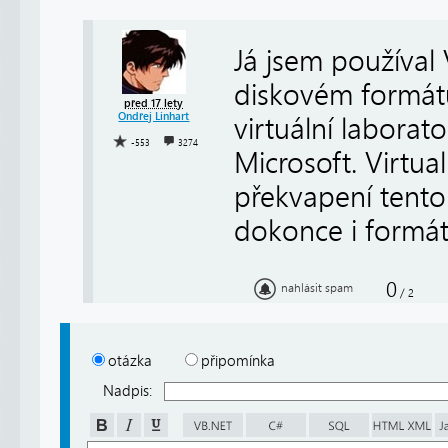
Já jsem používal 
diskovém formátu 
před 17 lety
Ondřej Linhart
virtuální laborat
-553
3274
Microsoft. Virtu
překvapení tento
dokonce i formá
0
nahlásit spam
/
2
otázka
připomínka
Nadpis: