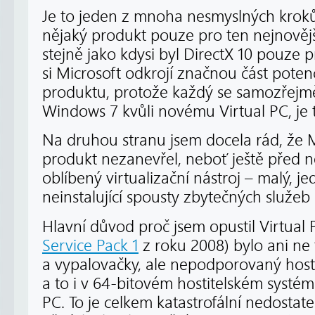
Je to jeden z mnoha nesmyslných kroků
nějaký produkt pouze pro ten nejnovějš
stejně jako kdysi byl DirectX 10 pouze 
si Microsoft odkrojí značnou část poten
produktu, protože každý se samozřej
Windows 7 kvůli novému Virtual PC, je 
Na druhou stranu jsem docela rád, že M
produkt nezanevřel, neboť ještě před 
oblíbený virtualizační nástroj – malý, 
neinstalující spousty zbytečných služe
Hlavní důvod proč jsem opustil Virtual 
Service Pack 1
z roku 2008) bylo ani n
a vypalovačky, ale nepodporovaný host
a to i v 64-bitovém hostitelském systé
PC. To je celkem katastrofální nedostat