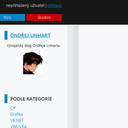
nepřihlášený uživatel |
přihlásit
fóra
školení
ONDŘEJ LINHART
Vývojářský blog Ondřeje Linharta
PODLE KATEGORIE
C#
Grafika
VB.NET
VB6/VBA