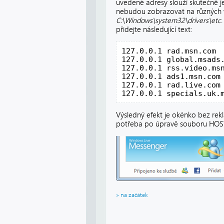
uvedené adresy slouží skutečně j
nebudou zobrazovat na různých 
C:\Windows\system32\drivers\etc
přidejte následující text:
127.0.0.1 rad.msn.com

127.0.0.1 global.msads.
127.0.0.1 rss.video.msn
127.0.0.1 ads1.msn.com

127.0.0.1 rad.live.com

127.0.0.1 specials.uk.
Výsledný efekt je okénko bez re
potřeba po úpravě souboru HOST
» na začátek