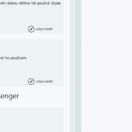
ední dobou většina lidí používá Skype
odpovědět
proč ho používám.
odpovědět
senger