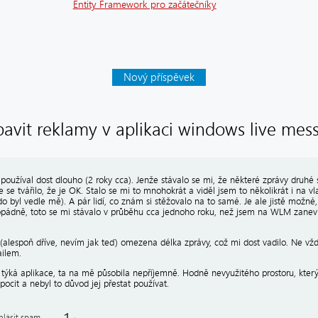
Entity Framework pro začátečníky
Nový příspěvek
zbavit reklamy v aplikaci windows live mes
užíval dost dlouho (2 roky cca). Jenže stávalo se mi, že některé zprávy druhé st
e se tvářilo, že je OK. Stalo se mi to mnohokrát a viděl jsem to několikrát i na vl
 byl vedle mě). A pár lidí, co znám si stěžovalo na to samé. Je ale jistě možné,
opádně, toto se mi stávalo v průběhu cca jednoho roku, než jsem na WLM zanevř
 (alespoň dříve, nevím jak teď) omezena délka zprávy, což mi dost vadilo. Ne vžd
ailem.
e týká aplikace, ta na mě působila nepříjemně. Hodně nevyužitého prostoru, který
 pocit a nebyl to důvod jej přestat používat.
hlásit spam