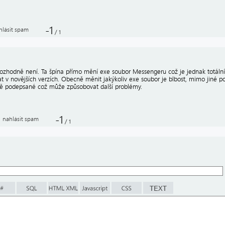
-1
hlásit spam
/
1
rozhodně není. Ta špína přímo mění exe soubor Messengeru což je jednak totáln
t v novějších verzích. Obecně měnit jakýkoliv exe soubor je blbost, mimo jiné p
ně podepsané což může způsobovat další problémy.
-1
nahlásit spam
/
1