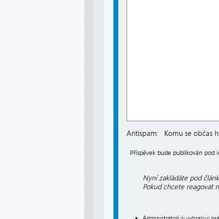
Antispam:
Komu se občas há
Příspěvek bude publikován pod
Nyní zakládáte pod článk
Pokud chcete reagovat na
Administrátoři si vyhrazují 