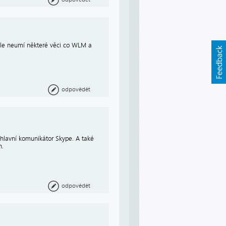
ý ale neumí některé věci co WLM a
odpovědět
hlavní komunikátor Skype. A také
n.
odpovědět