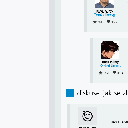
před 15 lety
Tomáš Herceg
1847
3847
před 15 lety
Ondřej Linhart
-553
3274
diskuse: jak se 
Neníá lepš