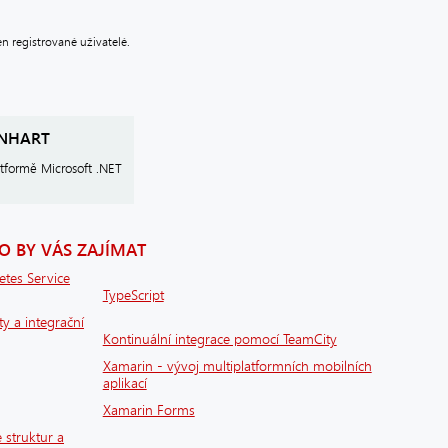
 registrované uživatelé.
INHART
atformě Microsoft .NET
 BY VÁS ZAJÍMAT
etes Service
TypeScript
ty a integrační
Kontinuální integrace pomocí TeamCity
Xamarin - vývoj multiplatformních mobilních
aplikací
Xamarin Forms
 struktur a