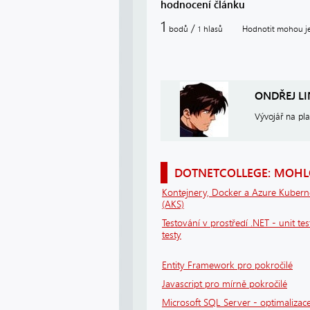
hodnocení článku
1
/
bodů
hlasů
Hodnotit mohou jen
1
ONDŘEJ L
Vývojář na pl
DOTNETCOLLEGE: MOHLO
Kontejnery, Docker a Azure Kubern
(AKS)
Testování v prostředí .NET - unit tes
testy
Entity Framework pro pokročilé
Javascript pro mírně pokročilé
Microsoft SQL Server - optimalizace