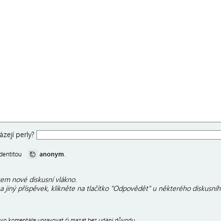
zejí perly?
anonym
 identitou
.
em nové diskusní vlákno.
 jiný příspěvek, klikněte na tlačítko "Odpovědět" u některého diskusníh
právo komentáře upravovat či mazat bez udání důvodu.