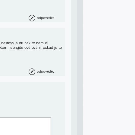
odpovědět
í nesmysl a druhak to nemusí
otom neprojde ověřování, pokud je to
odpovědět