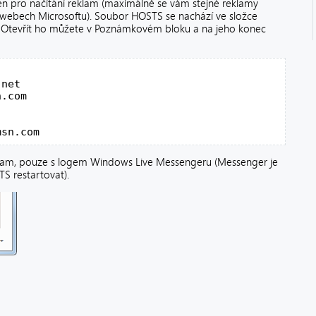
en pro načítání reklam (maximálně se vám stejné reklamy
webech Microsoftu). Soubor HOSTS se nachází ve složce
. Otevřít ho můžete v Poznámkovém bloku a na jeho konec
net

.com

msn.com
klam, pouze s logem Windows Live Messengeru (Messenger je
S restartovat).