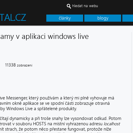
hledat na webu
články
blogy
lamy v aplikaci windows live
1338
zobrazení
ve Messenger, který používám a který mi plně vyhovuje má
lavním okně aplikace se ve spodní části zobrazuje otravná
užby Windows Live a spřátelené produkty.
ítají dynamicky a při troše snahy lze vysondovat odkud. Potom
měrovat v souboru HOSTS na místní vyhrazenou adresu
localhost
ít strach, že potom něco přestane fungovat, protože níže