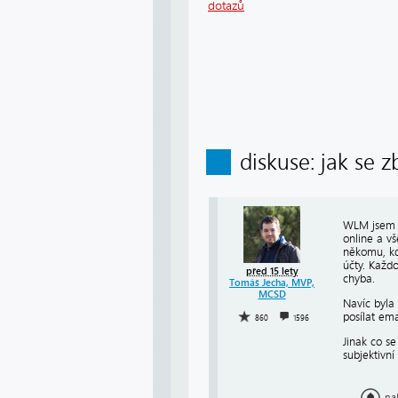
dotazů
diskuse: jak se 
WLM jsem po
online a vš
někomu, kdo
účty. Každ
před 15 lety
chyba.
Tomáš Jecha, MVP,
MCSD
Navíc byla
posílat em
860
1596
Jinak co s
subjektivní
na