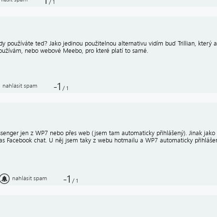
1
/
1
dy používáte teď? Jako jedinou použitelnou alternativu vidím buď Trillian, kter
oužívám, nebo webové Meebo, pro které platí to samé.
-1
nahlásit spam
/
1
senger jen z WP7 nebo přes web (jsem tam automaticky přihlášený). Jinak jako 
as Facebook chat. U něj jsem taky z webu hotmailu a WP7 automaticky přihláše
-1
nahlásit spam
/
1