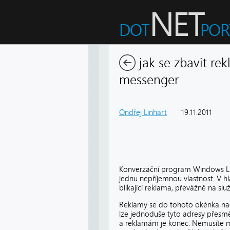
jak se zbavit rek
messenger
Ondřej Linhart
19.11.2011
1
Konverzační program Windows Li
jednu nepříjemnou vlastnost. V h
blikající reklama, převážně na sl
Reklamy se do tohoto okénka nač
lze jednoduše tyto adresy přes
a reklamám je konec. Nemusíte m