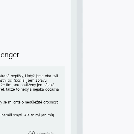
senger
raně nepřišly, i když jsme oba byli
astní oči (posílal jsem zprávu
 že tím jsou postiženy jen nějaké
el, takže to nebyla nějaká dočasná
y se mi chtělo nedůležité drobnosti
 neměl smysl. Ale to byl jen můj
odpovědět