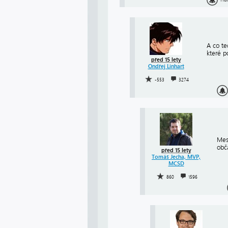
A co te
které p
před 15 lety
Ondřej Linhart
-553
3274
Mes
obč
před 15 lety
Tomáš Jecha, MVP,
MCSD
860
1596