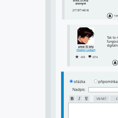
před 15 lety
anonym
217.197.149.16
na
Tak to 
fungova
digitál
před 15 lety
Ondřej Linhart
-553
3274
otázka
připomínka
Nadpis: