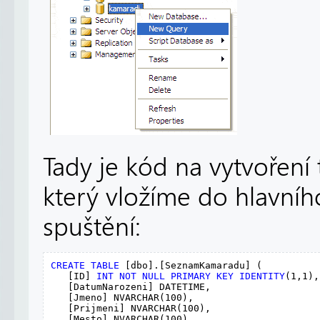
Tady je kód na vytvoření
který vložíme do hlavníh
spuštění:
CREATE
TABLE
 [dbo].[SeznamKamaradu] (

   [ID] 
INT
NOT
NULL
PRIMARY
KEY
IDENTITY
(1,1),

   [DatumNarozeni] DATETIME,

   [Jmeno] NVARCHAR(100),

   [Prijmeni] NVARCHAR(100),

   [Mesto] NVARCHAR(100)
