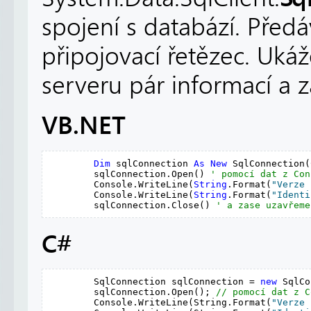
spojení s databází. Před
připojovací řetězec. Ukážem
serveru pár informací a z
VB.NET
Dim
 sqlConnection 
As
New
 SqlConnection(
        sqlConnection.Open() 
' pomocí dat z Con
        Console.WriteLine(
String
.Format(
"Verze 
        Console.WriteLine(
String
.Format(
"Identi
        sqlConnection.Close() 
' a zase uzavřeme
C#
        SqlConnection sqlConnection = 
new
 SqlCo
        sqlConnection.Open(); 
// pomocí dat z C
        Console.WriteLine(String.Format(
"Verze 