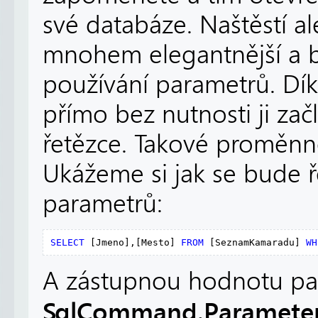
své databáze. Naštěstí a
mnohem elegantnější a be
používání parametrů. Dí
přímo bez nutnosti ji za
řetězce. Takové proměn
Ukážeme si jak se bude 
parametrů:
SELECT
 [Jmeno],[Mesto] 
FROM
 [SeznamKamaradu] 
WH
A zástupnou hodnotu pa
SqlCommand.Paramete