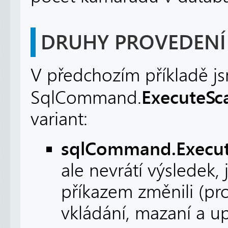
DRUHY PROVEDENÍ
V předchozím příkladě jsm
ExecuteSca
SqlCommand.
variant:
sqlCommand.Execu
ale nevrátí výsledek,
příkazem změnili (pr
vkládání, mazaní a 