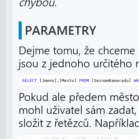
chybou.
PARAMETRY
Dejme tomu, že chceme z
jsou z jednoho určitého 
SELECT
 [Jmeno],[Mesto] 
FROM
 [SeznamKamaradu] 
WH
Pokud ale předem město 
mohl uživatel sám zadat,
složit z řetězců. Napříkla