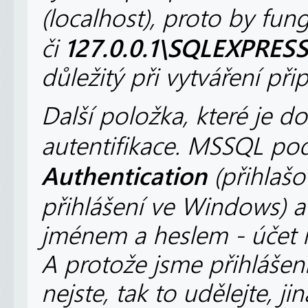
(localhost), proto by fun
127.0.0.1\SQLEXPRESS
či
důležitý při vytváření přip
Další položka, které je 
autentifikace. MSSQL po
Authentication
(přihlaš
přihlášení ve Windows) 
jménem a heslem - účet 
A protože jsme přihlášen
nejste, tak to udělejte, j