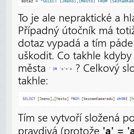
dotaz = 
"SELECT [Jmeno],[Mesto] FROM [SeznamKam
To je ale nepraktické a h
Případný útočník má totiž
dotaz vypadá a tím pádem
uškodit. Co takhle kdyby z
města
? Celkový sl
takhle:
Tím se vytvoří složená p
'a' = '
pravdivá (protože