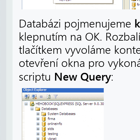
Databázi pojmenujeme
klepnutím na OK. Rozbal
tlačítkem vyvoláme kon
otevření okna pro vyko
New Query
scriptu
: