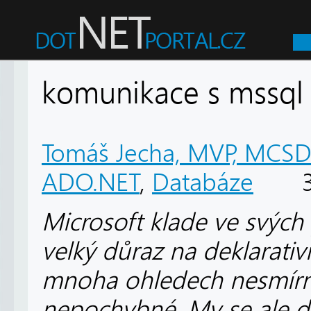
komunikace s mssql d
Tomáš Jecha, MVP, MCS
ADO.NET
,
Databáze
35
Microsoft klade ve svých
velký důraz na deklarativ
mnoha ohledech nesmírně
nepochybné. My se ale d