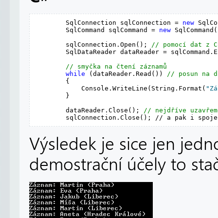
        SqlConnection sqlConnection = 
new
 SqlCo
        SqlCommand sqlCommand = 
new
 SqlCommand(
        sqlConnection.Open(); 
// pomocí dat z C
        SqlDataReader dataReader = sqlCommand.E
// smyčka na čtení záznamů
while
 (dataReader.Read()) 
// posun na d
        {

            Console.WriteLine(String.Format(
"Zá
        }

        dataReader.Close(); 
// nejdříve uzavřem
        sqlConnection.Close(); // a pak i spoje
Výsledek je sice jen jedn
demostrační účely to stač