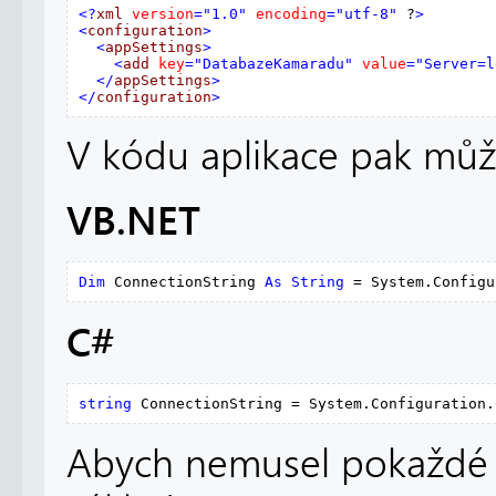
<?
xml
version
="1.0"
encoding
="utf-8"
 ?
>
<
configuration
>
<
appSettings
>
<
add
key
="DatabazeKamaradu"
value
="Server=l
</
appSettings
>
</
configuration
>
V kódu aplikace pak může
VB.NET
Dim
 ConnectionString 
As
String
 = System.Configu
C#
string
 ConnectionString = System.Configuration.
Abych nemusel pokaždé ps