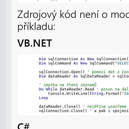
Zdrojový kód není o moc 
příkladu:
VB.NET
Dim
 sqlConnection 
As
New
 SqlConnection(
Dim
 sqlCommand 
As
New
 SqlCommand(
"SELEC
        sqlConnection.Open() 
' pomocí dat z Con
Dim
 dataReader 
As
 SqlDataReader = sqlCo
' smyčka na čtení záznamů
Do
While
 dataReader.Read 
' posun na dal
            Console.WriteLine(
String
.Format(
"Zá
Loop
        dataReader.Close() 
' nejdříve uzavřeme 
        sqlConnection.Close() ' a pak i spojení
C#