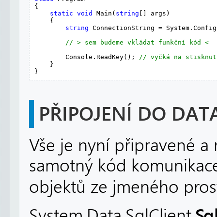
{

static
void
 Main(
string
[] args)

    {

string
 ConnectionString = System.Config
// > sem budeme vkládat funkční kód <
        Console.ReadKey(); 
// vyčká na stisknut
    }

}
PŘIPOJENÍ DO DAT
Vše je nyní připravené 
samotný kód komunikace
objektů ze jmeného pro
Sq
System.Data.SqlClient.