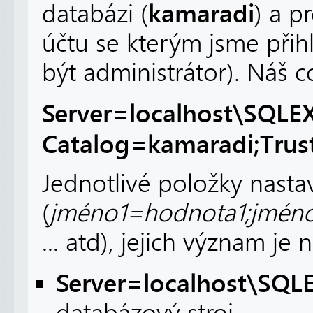
kamaradi
databázi (
) a p
účtu se kterým jsme přih
být administrátor). Náš c
Server=localhost\SQLEX
Catalog=kamaradi;Trus
Jednotlivé položky nasta
(
jméno1=hodnota1;jmén
... atd), jejich význam je n
Server=localhost\SQL