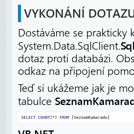
VYKONÁNÍ DOTAZ
Dostáváme se prakticky k
Sq
System.Data.SqlClient.
dotaz proti databázi. Ob
odkaz na připojení pomoc
Teď si ukážeme jak je mož
SeznamKamara
tabulce
SELECT
COUNT
(*) 
FROM
 [SeznamKamaradu]
VB.NET