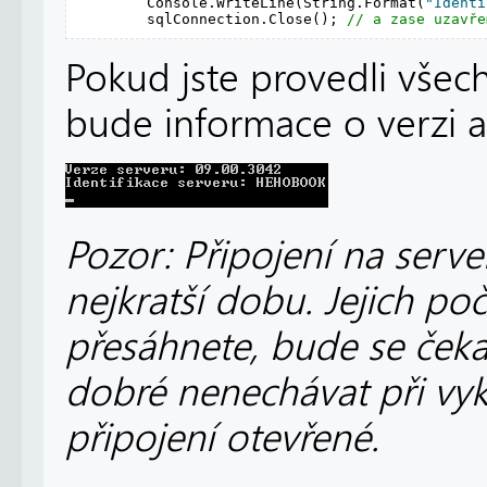
        Console.WriteLine(String.Format(
"Identi
        sqlConnection.Close(); 
// a zase uzavře
Pokud jste provedli vš
bude informace o verzi a
Pozor: Připojení na serve
nejkratší dobu. Jejich po
přesáhnete, bude se čekat
dobré nenechávat při vyk
připojení otevřené.