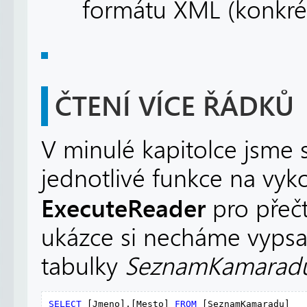
formátu XML (konkr
ČTENÍ VÍCE ŘÁDKŮ
V minulé kapitolce jsme 
jednotlivé funkce na vyko
ExecuteReader
pro přečt
ukázce si necháme vypsa
tabulky
SeznamKamarad
SELECT
 [Jmeno],[Mesto] 
FROM
 [SeznamKamaradu]