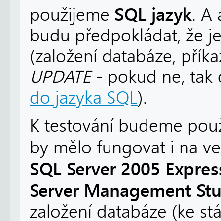
SQL jazyk
použijeme
. A 
budu předpokládat, že j
(založení databáze, přík
UPDATE
- pokud ne, tak 
do jazyka SQL
).
K testování budeme použí
by mělo fungovat i na ve
SQL Server 2005 Expres
Server Management Stu
založení databáze (ke st