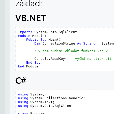
základ:
VB.NET
Imports
Module
 Module1

Public
Sub
 Main()

Dim
 ConnectionString 
As
String
 = System
' > sem budeme vkládat funkční kód <
        Console.ReadKey() 
' vyčká na stisknutí 
End
Sub
End
 Module
C#
using
using
using
using
 System.Data.SqlClient;

class
 Program
