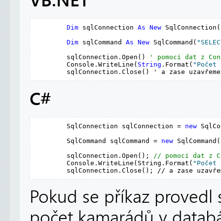
Dim
 sqlConnection 
As
New
 SqlConnection(
Dim
 sqlCommand 
As
New
 SqlCommand(
"SELEC
        sqlConnection.Open() 
' pomocí dat z Con
        Console.WriteLine(
String
.Format(
"Počet 
        sqlConnection.Close() ' a zase uzavřeme
C#
        SqlConnection sqlConnection = 
new
 SqlCo
        SqlCommand sqlCommand = 
new
 SqlCommand(
        sqlConnection.Open(); 
// pomocí dat z C
        Console.WriteLine(String.Format(
"Počet 
        sqlConnection.Close(); // a zase uzavře
Pokud se příkaz provedl
počet kamarádů v databáz