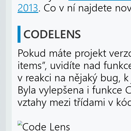
2013
. Co v ní najdete no
CODELENS
Pokud máte projekt verz
items”, uvidíte nad funkc
v reakci na nějaký bug, 
Byla vylepšena i funkce 
vztahy mezi třídami v kó