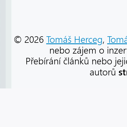
© 2026
Tomáš Herceg
,
Tomá
nebo zájem o inzert
Přebírání článků nebo jej
s
autorů