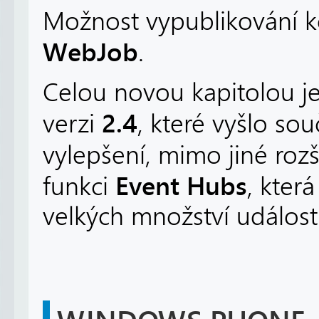
Možnost vypublikování k
WebJob
.
Celou novou kapitolou j
2.4
verzi
, které vyšlo so
vylepšení, mimo jiné roz
Event Hubs
funkci
, kter
velkých množství událostí