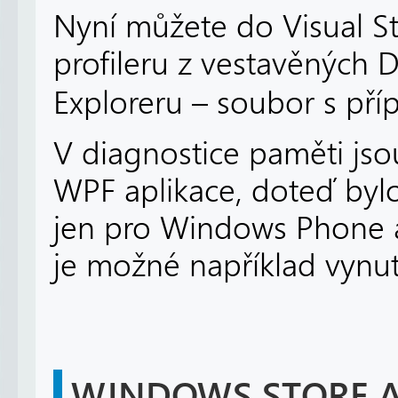
Nyní můžete do Visual S
profileru z vestavěných D
Exploreru – soubor s pří
V diagnostice paměti js
WPF aplikace, doteď bylo
jen pro Windows Phone a
je možné například vynut
WINDOWS STORE A