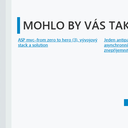
MOHLO BY VÁS TAK
ASP mvc–from zero to hero (3), vývojový
Jeden antipa
stack a solution
asynchronn
znepříjemni