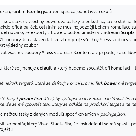
sekci
grunt.initConfig
jsou konfigurace jednotlivých úkolů:
-li jsou staženy všechny bowerové balíčky, a pokud ne, tak je stáhne. 
někdo přidá balíček, ostatním se musí nejpozději během kompilace st
é definováno, že exporty z boweru budou umístěny v adresáři
Scripts
.
SS soubory. Je nastaven tak, že zkompiluje všechny
*.less
soubory v a
vat výsledný soubor.
ovat všechny soubory
*.less
v adresáři
Content
a v případě, že se libo
ku, který se jmenuje
default
, a který budeme spouštět při kompilaci –
 několik targetů, které se definují v první úrovni. Task
bower
má targe
eště target
production
, který by výstupní soubor navíc minifikoval. Při n
e, že se má spouštět task, který se odkáže na produkční target a ne na 
eré načtou tasky z daných modulů specifikovaných v
package.json
.
L komentář, který Visual Studiu říká, že task
default
se má spustit po
rojektu.