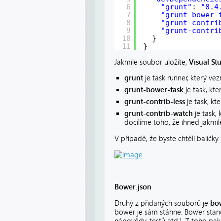
6
"grunt"
: 
"0.4
7
"grunt-bower-
8
"grunt-contri
9
"grunt-contri
10
}
11
}
Jakmile soubor uložíte,
Visual St
grunt
je task runner, který ve
grunt-bower-task
je task, kt
grunt-contrib-less
je task, k
grunt-contrib-watch
je task,
docílíme toho, že ihned jakmi
V případě, že byste chtěli balíčk
Bower.json
Druhý z přidaných souborů je
bo
bower je sám stáhne. Bower stand
nápovědy, testů atd.). Z toho pak