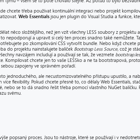
ům týmu – všem se to poté chovalo stejně. Až potud to bylo bezvadn
 kde chcete třeba používat kontinuální integraci nebo projekt kompil
matizovat.
Web Essentials
jsou jen plugin do Visual Studia a funkce, kte
udělat něco složitějšího, než jen vzít všechny LESS soubory z projektu
to nepodporují a upravit si celý ten proces snadno také nemůžete. T
otřebujete po zkompilování CSS vytvořit bundle. Nebo když chcete p
eba do projektu nainstalujete balíček
Bootstrap Less Source
, což je st
šechny navzájem includují a používají se tak, že vezmete
bootstrap.le
e. Kompilovat chcete jen to vaše LESSko a ne ta bootstrapová, proto
a sebou zapojeny ve správném pořadí.
to jednoduchého, ale necustomizovatelného přístupu upustilo, a nabíz
více flexibility. Pokud chcete přesně to, co dělaly Web Essentials, st
 nebo se to dá snadno řešit třeba pomocí vlastního NuGet balíčku. P
razu svému.
 výše popsaný proces. Jsou to nástroje, které se používají i v nedotne