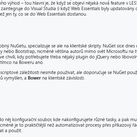
 výhod – tou hlavní je, že když se objeví nějaká nová feature v LESS
ji zaintegruje do Visual Studia (i když Web Essentials byly updatován
ž jen ty, co se do Web Essentials dostanou.
bný NuGetu, specializuje se ale na klientské skripty. NuGet sice dnes
ry nebo Bootstrap, nicméně většina autorů mimo svět Microsoftu na t
 ve chvíli, kdy potřebujete třeba nějaký plugin do jQuery nebo libov
zatímco na Boweru ano.
ascriptové záležitosti nesmíte používat, ale doporučuje se NuGet pou
ců vymyšlen, a
Bower
na klientské závislosti.
do něj konfigurační soubor, kde nakonfigurujete různé tasky, a pak mu 
cméně je to praktičtější než automatizovat procesy přes příkazový řád
at a použít.