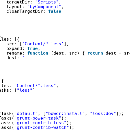
targetDir: 
"Scripts"
,
layout: 
"byComponent"
,
cleanTargetDir: 
false
{
iles: [{
src: [
'Content/*.less'
],
expand: 
true
,
rename: 
function
(dest, src) { 
return
dest + sr
dest: 
''
]
 {
iles: 
"Content/*.less"
,
asks: [
"less"
]
rTask(
"default"
, [
"bower:install"
, 
"less:dev"
]);
Tasks(
"grunt-bower-task"
);
Tasks(
"grunt-contrib-less"
);
Tasks(
"grunt-contrib-watch"
);