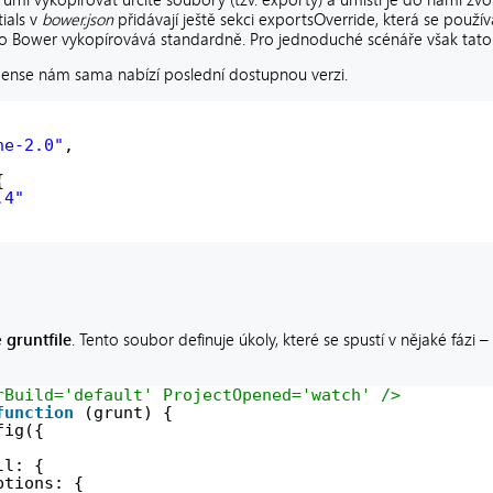
ials v
bower.json
přidávají ještě sekci exportsOverride, která se použív
, co Bower vykopírovává standardně. Pro jednoduché scénáře však tato
lliSense nám sama nabízí poslední dostupnou verzi.
he-2.0"
,
{
.4"
e
gruntfile
. Tento soubor definuje úkoly, které se spustí v nějaké fázi –
rBuild='default' ProjectOpened='watch' />
function
(grunt) {
fig({
ll: {
ptions: {