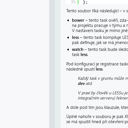
35
};
Tento soubor říká následující – v 
bower
– tento task ověří, zda
na projektu pracuje v týmu a 
V nastavení tasku je mimo jin
less
– tento task kompiluje LE
pak definuje, jak se má jmeno
watch
– tento task bude sled
task
less
.
Pod konfigurací je registrace tas
následně spustí
less
.
Každý task v gruntu může mít
dev
atd.
V praxi by člověk u LESSu j
integračním serveru) řeknem
A dole pod tím jsou klauzule, kt
Úplně nahoře v souboru je pak XM
se má spustit hned při otevření p