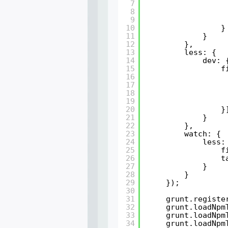
7
8
9
10
}
11
}
12
},
13
less: {
14
dev: 
15
f
16
17
18
19
20
}
21
}    
22
},
23
watch: {
24
less:
25
f
26
t
27
}
28
}
29
});
30
31
grunt.registe
32
grunt.loadNpm
33
grunt.loadNpm
34
grunt.loadNpm