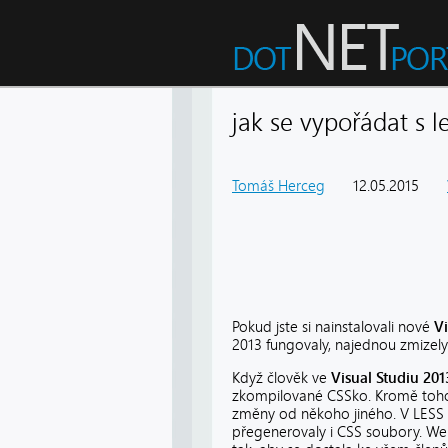
jak se vypořádat s l
Tomáš Herceg
12.05.2015
Pokud jste si nainstalovali nové
Vi
2013 fungovaly, najednou zmizely
Když člověk ve
Visual Studiu 20
zkompilované CSSko. Kromě toho s
změny od někoho jiného. V LESS 
přegenerovaly i CSS soubory. Web 