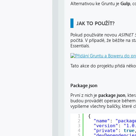
Alternativou ke Gruntu je
Gulp
, 
JAK TO POUŽÍT?
Pokud používáte novou
ASP.NET 
počítá. V případě, že běžíte na s
Essentials.
Tato akce do projektu přidá někol
Package.json
První z nich je
package.json
, kte
budou provádět operace během vý
vypíšeme všechny balíčky, které c
1
{
2
"name"
: 
"packag
3
"version"
: 
"1.0
4
"private"
: 
true
5
"devDependencie