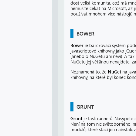
dost velká komunita, což má mnoho
nemusíte čekat na Microsoft, až 
používat mnohem více nástrojů ne
BOWER
Bower
je balíčkovací systém podo
javascriptové knihovny jako jQue
(anebo o NuGetu ani neví). A tak
NuGetu jej většinou nenajdete, 
Neznamená to, že
NuGet
na jav
knihovny, na které byl konec kon
GRUNT
Grunt
je task runnerů. Nasypete 
Není na tom nic světoborného, ni
modulů, které stačí jen nainstalov