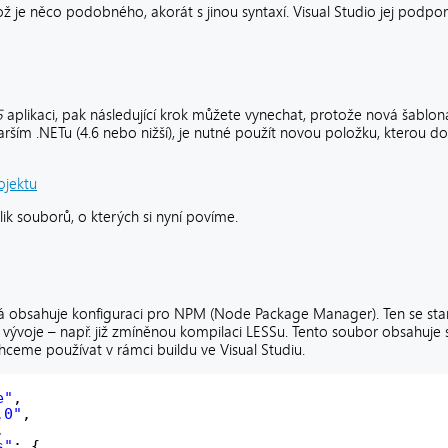
což je něco podobného, akorát s jinou syntaxí. Visual Studio jej podpor
5
aplikaci, pak následující krok můžete vynechat, protože nová šabl
tarším .NETu (4.6 nebo nižší), je nutné použít novou položku, kterou do
ik souborů, o kterých si nyní povíme.
rá obsahuje konfiguraci pro NPM (Node Package Manager). Ten se star
voje – např. již zmíněnou kompilaci LESSu. Tento soubor obsahuje 
hceme používat v rámci buildu ve Visual Studiu.
e"
,
.0"
,
,
s"
: {