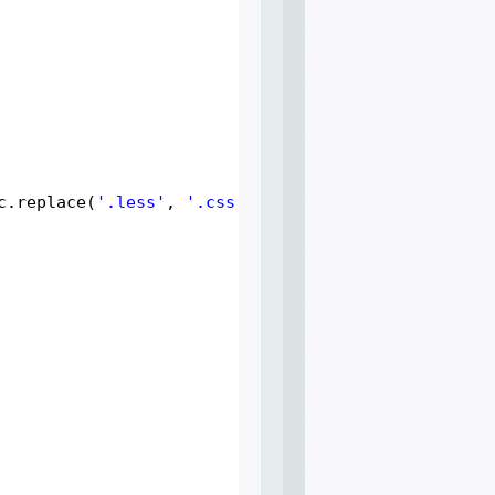
c.replace(
'.less'
, 
'.css'
) },