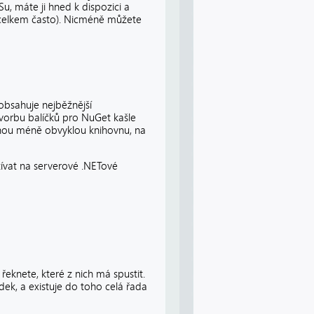
u, máte ji hned k dispozici a
y celkem často). Nicméně můžete
 obsahuje nejběžnější
vorbu balíčků pro NuGet kašle
olnou méně obvyklou knihovnu, na
žívat na serverové .NETové
řeknete, které z nich má spustit.
ek, a existuje do toho celá řada