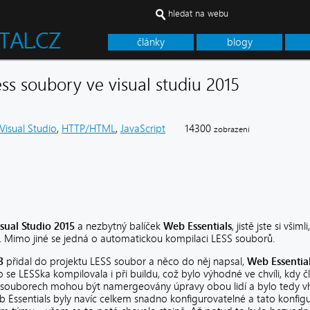
hledat na webu
články
blogy
ess soubory ve visual studiu 2015
Visual Studio
,
HTTP/HTML
,
JavaScript
14300
zobrazení
sual Studio 2015
a nezbytný balíček
Web Essentials
, jistě jste si vši
. Mimo jiné se jedná o automatickou kompilaci LESS souborů.
13
přidal do projektu LESS soubor a něco do něj napsal,
Web Essentia
e LESSka kompilovala i při buildu, což bylo výhodné ve chvíli, kdy čl
souborech mohou být namergeovány úpravy obou lidí a bylo tedy vh
Essentials byly navíc celkem snadno konfigurovatelné a tato konfigur