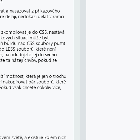
é.
ovat a nasazovat z příkazového
ré dělají, nedokáží dělat v rámci
 a zkompilovat je do CSS, nastává
akových situací může být
ři buildu nad CSS soubory pustit
ádo LESS souborů, které není
ss
, naincludujete jej do svého
že ta házejí chyby, pokud se
í možnost, která je jen o trochu
ačí nakopírovat pár souborů, které
okud však chcete cokoliv více,
tovém světě, a existuje kolem nich