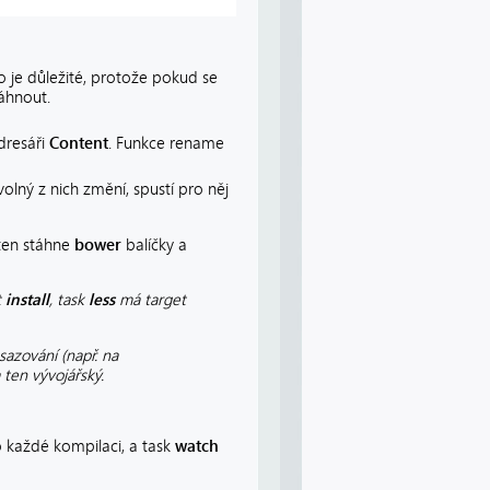
To je důležité, protože pokud se
áhnout.
dresáři
Content
. Funkce rename
volný z nich změní, spustí pro něj
 ten stáhne
bower
balíčky a
t
install
, task
less
má target
asazování (např. na
ten vývojářský.
 každé kompilaci, a task
watch