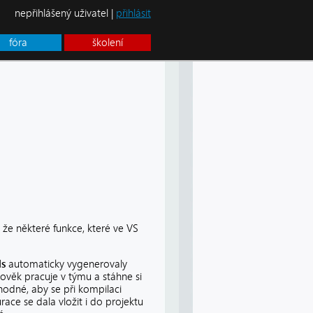
nepřihlášený uživatel |
přihlásit
fóra
školení
mli, že některé funkce, které ve VS
ls
automaticky vygenerovaly
ověk pracuje v týmu a stáhne si
odné, aby se při kompilaci
ace se dala vložit i do projektu