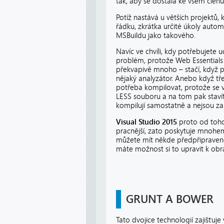
tak, aby se dostala ke všem člen
Potíž nastává u větších projektů,
řádku, zkrátka určité úkoly auto
MSBuildu jako takového.
Navíc ve chvíli, kdy potřebujete 
problém, protože Web Essentials 
překvapivě mnoho – stačí, když p
nějaký analyzátor. Anebo když tř
potřeba kompilovat, protože se v
LESS souboru a na tom pak stavít
kompilují samostatně a nejsou z
Visual Studio 2015
proto od toho
pracnější, zato poskytuje mnohem 
můžete mít někde předpřipravené,
máte možnost si to upravit k ob
GRUNT A BOWER
Tato dvojice technologií zajišťuje