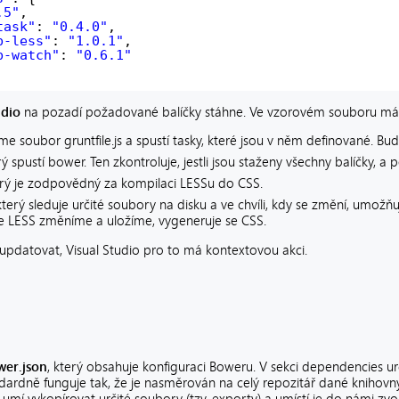
.5"
,
task"
: 
"0.4.0"
,
b-less"
: 
"1.0.1"
,
b-watch"
: 
"0.6.1"
udio
na pozadí požadované balíčky stáhne. Ve vzorovém souboru mám
zme soubor gruntfile.js a spustí tasky, které jsou v něm definované. B
erý spustí bower. Ten zkontroluje, jestli jsou staženy všechny balíčky, a 
terý je zodpovědný za kompilaci LESSu do CSS.
 který sleduje určité soubory na disku a ve chvíli, kdy se změní, umožňu
le LESS změníme a uložíme, vygeneruje se CSS.
y updatovat, Visual Studio pro to má kontextovou akci.
wer.json
, který obsahuje konfiguraci Boweru. V sekci dependencies urč
ardně funguje tak, že je nasměrován na celý repozitář dané knihovny
 umí vykopírovat určité soubory (tzv. exporty) a umístí je do námi zv