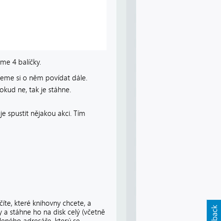
e 4 balíčky.
udeme si o něm povídat dále.
pokud ne, tak je stáhne.
je spustit nějakou akci. Tím
íte, které knihovny chcete, a
 a stáhne ho na disk celý (včetně
oleného adresáře, který se