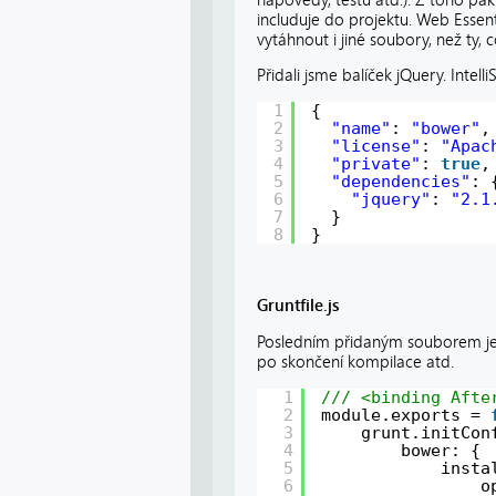
includuje do projektu. Web Essent
vytáhnout i jiné soubory, než ty
Přidali jsme balíček jQuery. Inte
1
{
2
"name"
: 
"bower"
,
3
"license"
: 
"Apac
4
"private"
: 
true
,
5
"dependencies"
: 
6
"jquery"
: 
"2.1
7
}
8
}
Gruntfile.js
Posledním přidaným souborem j
po skončení kompilace atd.
1
/// <binding Afte
2
module.exports = 
3
grunt.initCon
4
bower: {
5
insta
6
o