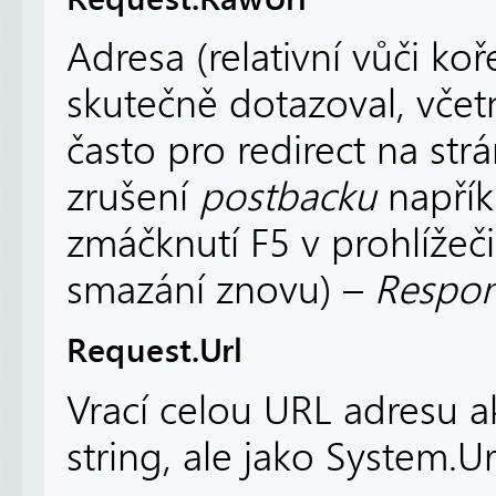
Adresa (relativní vůči koř
skutečně dotazoval, včet
často pro redirect na str
zrušení
postbacku
napřík
zmáčknutí F5 v prohlížeč
smazání znovu) –
Respon
Request.Url
Vrací celou URL adresu a
string, ale jako System.Ur