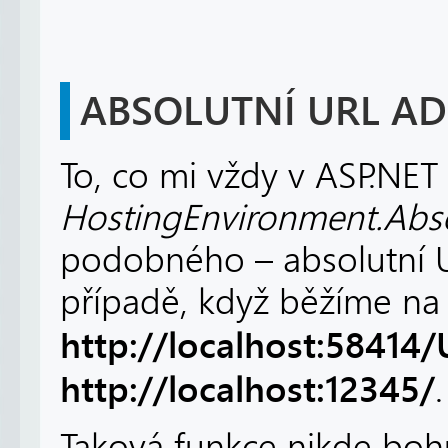
ABSOLUTNÍ URL AD
To, co mi vždy v ASP.NET
HostingEnvironment.Abso
podobného – absolutní U
případě, když běžíme na 
http://localhost:58414/
http://localhost:12345/
.
Taková funkce nikde bohu