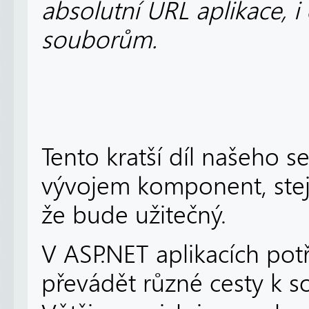
absolutní URL aplikace, i 
souborům.
Tento kratší díl našeho s
vývojem komponent, stejn
že bude užitečný.
V ASP.NET aplikacích potř
převádět různé cesty k 