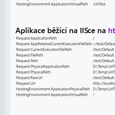
HostingEnvironment.ApplicationVirtualPath
/UrlTest
Aplikace běžící na IISce na
ht
Request.ApplicationPath
/
Request.AppRelativeCurrentExecutionFilePath
~/test/Defaul
Request.CurrentExecutionFilePath
/test/Default
Request.FilePath
/test/Default
Request.Path
/test/Default
Request.PhysicalApplicationPath
D:\Temp\UrlT
Request.PhysicalPath
D:\Temp\UrlT
Request.RawUrl
/test/Default
Request.Url
http://localh
HostingEnvironment.ApplicationPhysicalPath
D:\Temp\UrlT
HostingEnvironment.ApplicationVirtualPath
/