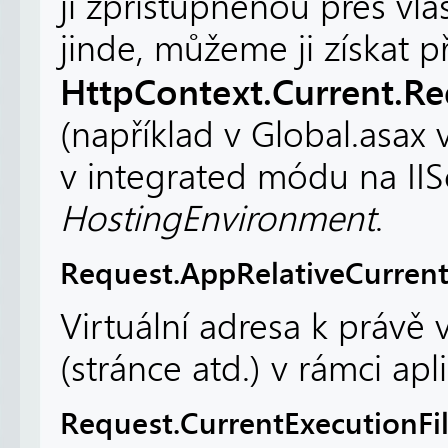
ji zpřístupněnou přes vl
jinde, můžeme ji získat p
HttpContext.Current.R
(například v Global.asax 
v integrated módu na II
HostingEnvironment
.
Request.AppRelativeCurrent
Virtuální adresa k práv
(stránce atd.) v rámci apl
Request.CurrentExecutionFil