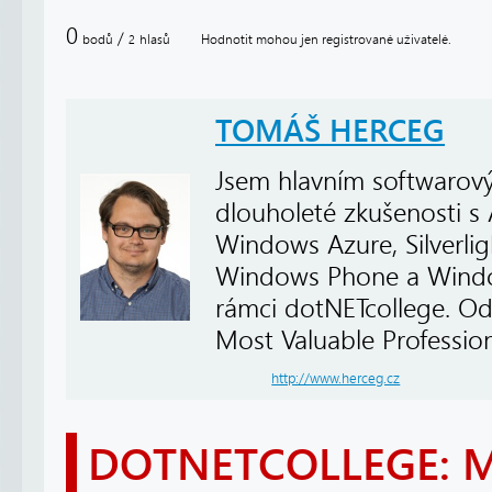
0
/
bodů
hlasů
Hodnotit mohou jen registrované uživatelé.
2
TOMÁŠ HERCEG
Jsem hlavním softwarový
dlouholeté zkušenosti s
Windows Azure, Silverli
Windows Phone a Windows
rámci dotNETcollege. Od
Most Valuable Profession
http://www.herceg.cz
DOTNETCOLLEGE: 