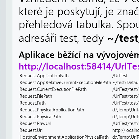
které je poskytují, je z
přehledová tabulka. Spou
~/test
adresáři test, tedy
Aplikace běžící na vývojovém
http://localhost:58414/UrlTe
Request.ApplicationPath
/UrlTest
Request.AppRelativeCurrentExecutionFilePath
~/test/Defaul
Request.CurrentExecutionFilePath
/UrlTest/test
Request.FilePath
/UrlTest/test
Request.Path
/UrlTest/test
Request.PhysicalApplicationPath
d:\Temp\UrlT
Request.PhysicalPath
d:\Temp\UrlTe
Request.RawUrl
/UrlTest/test
Request.Url
http://localh
HostingEnvironment.ApplicationPhysicalPath
d:\Temp\UrlT