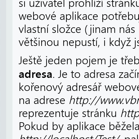
si uživatel prohlíží strá
webové aplikace potřebu
vlastní složce (jinam ná
většinou nepustí, i když j
Ještě jeden pojem je třeb
adresa
. Je to adresa začí
kořenový adresář webové
na adrese
http://www.vbn
reprezentuje stránku
htt
Pokud by aplikace běžel