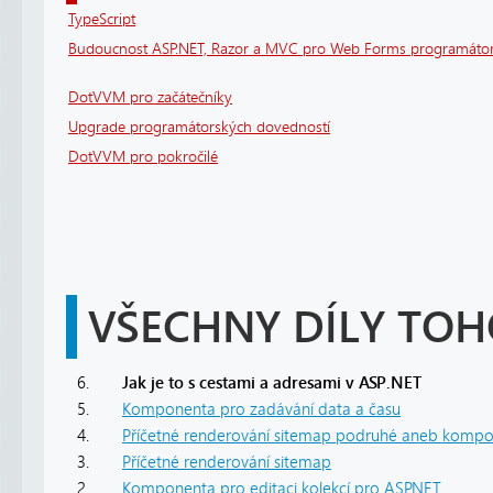
TypeScript
Budoucnost ASP.NET, Razor a MVC pro Web Forms programáto
DotVVM pro začátečníky
Upgrade programátorských dovedností
DotVVM pro pokročilé
VŠECHNY DÍLY TOH
6.
Jak je to s cestami a adresami v ASP.NET
5.
Komponenta pro zadávání data a času
4.
Příčetné renderování sitemap podruhé aneb kompon
3.
Příčetné renderování sitemap
2.
Komponenta pro editaci kolekcí pro ASP.NET