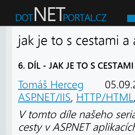
jak je to s cestami a
6. DÍL - JAK JE TO S CESTA
Tomáš Herceg
05.09.
ASP.NET/IIS
,
HTTP/HTML
V tomto díle našeho seri
cesty v ASP.NET aplikacích