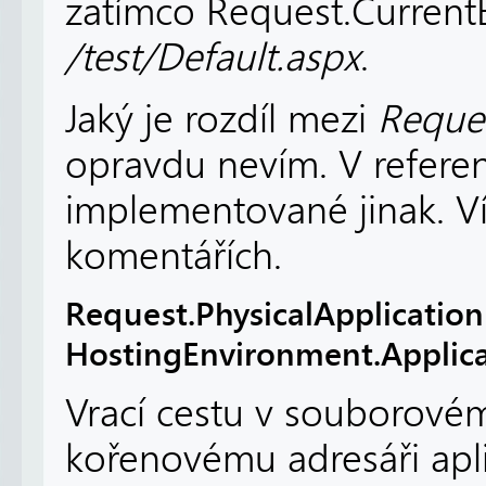
zatímco Request.Current
/test/Default.aspx
.
Jaký je rozdíl mezi
Reque
opravdu nevím. V referen
implementované jinak. Ví
komentářích.
Request.PhysicalApplication
HostingEnvironment.Applica
Vrací cestu v souborové
kořenovému adresáři apl