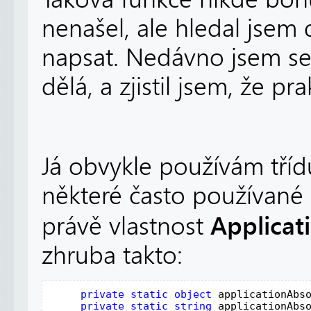
nenašel, ale hledal jsem d
napsat. Nedávno jsem se
dělá, a zjistil jsem, že pra
Já obvykle používám tří
některé často používané 
Applicat
právě vlastnost
zhruba takto:
private
static
object
applicationAbs
private
static
string
applicationAbs