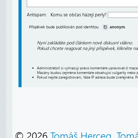
Antispam:
Komu se občas házejí perly?
anonym
Příspěvek bude publikován pod identitou
.
Nyní zakládáte pod článkem nové diskusní vlákno.
Pokud chcete reagovat na jiný příspěvek, klikněte n
Administrátoři si vyhrazují právo komentáře upravovat či maz
Mazány budou zejména komentáře obsahující vulgarity nebo p
Pokud nejste zaregistrováni, Vaše IP adresa bude zveřejněna. P
© 2026
Tomáš Herceg
,
Tomá