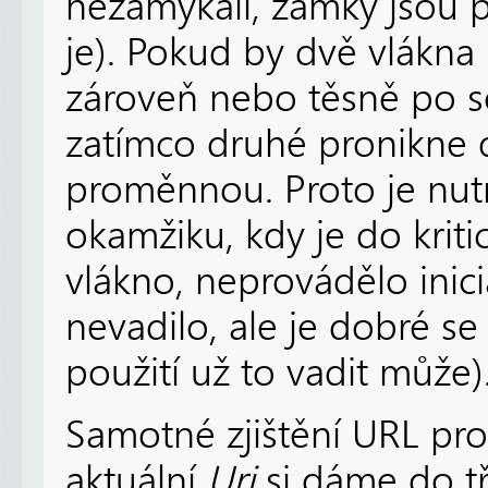
nezamykali, zámky jsou p
je). Pokud by dvě vlákna
zároveň nebo těsně po s
zatímco druhé pronikne do
proměnnou. Proto je nut
okamžiku, kdy je do krit
vlákno, neprovádělo inic
nevadilo, ale je dobré se
použití už to vadit může)
Samotné zjištění URL p
aktuální
Uri
si dáme do t