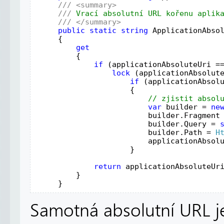
///
<summary>
///
 Vrací absolutní URL kořenu aplik
///
</summary>
public
static
string
ApplicationAbso
    {
get
         { 
if
 (
applicationAbsoluteUri
 =
lock
 (
applicationAbsolut
if
 (
applicationAbsol
                     {
// zjistit absol
var
builder
 = 
ne
builder
.
Fragment
builder
.
Query
 = 
builder
.
Path
 = 
H
applicationAbsol
                     }
return
applicationAbsoluteUr
         }
     } 
Samotná absolutní URL j