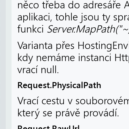
něco třeba do adresáře
aplikaci, tohle jsou ty s
funkci
Server.MapPath("
Varianta přes HostingEnv
kdy nemáme instanci Ht
vrací null.
Request.PhysicalPath
Vrací cestu v souborovém
který se právě provádí.
Request.RawUrl