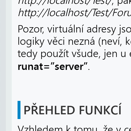
http://localhost/Test/
, pa
http://localhost/Test/Fo
Pozor, virtuální adresy js
logiky věci nezná (neví, k
tedy použít všude, jen u 
runat=”server”
.
PŘEHLED FUNKCÍ
Vzhledem k tomu, že v ce