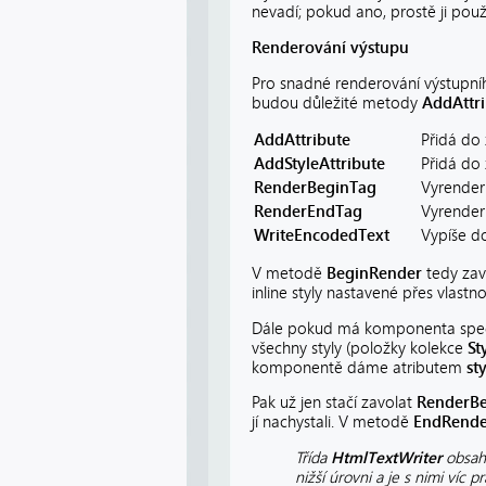
nevadí; pokud ano, prostě ji použ
Renderování výstupu
Pro snadné renderování výstup
budou důležité metody
AddAttr
AddAttribute
Přidá do
AddStyleAttribute
Přidá do 
RenderBeginTag
Vyrenderu
RenderEndTag
Vyrender
WriteEncodedText
Vypíše do
V metodě
BeginRender
tedy zav
inline styly nastavené přes vlast
Dále pokud má komponenta spec
všechny styly (položky kolekce
St
komponentě dáme atributem
st
Pak už jen stačí zavolat
RenderB
jí nachystali. V metodě
EndRende
Třída
HtmlTextWriter
obsah
nižší úrovni a je s nimi víc p