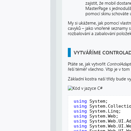
zajistit, že mobil dosta
MasterPage s jednodušší
pomocí skinu schováte 
My si ukážeme, jak pomocí vlast
cavyků – jako vnořené seznamy s
rozbalování a zabalování položek
VYTVÁŘÍME CONTROLA
Ptáte se, jak vytvořit
ControlAdapt
řeší téměř všechno. Vtip je v tom
Základní kostra naší třídy bude v
using
 System;
using
 System.Collecti
using
 System.Linq;
using
 System.Web;
using
 System.Web.UI.A
using
 System.Web.UI.W
using
 System.Web.UI.W