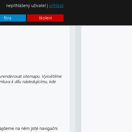
nepřihlášený uživatel |
přihlásit
fóra
školení
vyrenderovat sitemapu. Vysvětlíme
luva k dílu následujícímu, kde
najdeme na něm jisté navigační