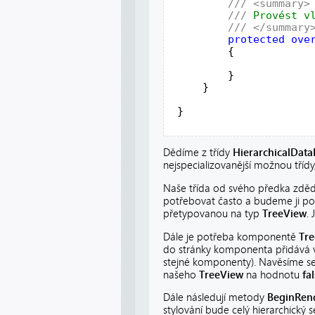
///
<summary>
///
 Provést v
///
</summary
protected
ove
         {
         }
     }
 }
Dědíme z třídy
HierarchicalDat
nejspecializovanější možnou třídy
Naše třída od svého předka zdědi
potřebovat často a budeme ji po
přetypovanou na typ
TreeView
.
Dále je potřeba komponentě
Tr
do stránky komponenta přidává 
stejné komponenty). Navěsíme s
našeho
TreeView
na hodnotu
fa
Dále následují metody
BeginRen
stylování bude celý hierarchick