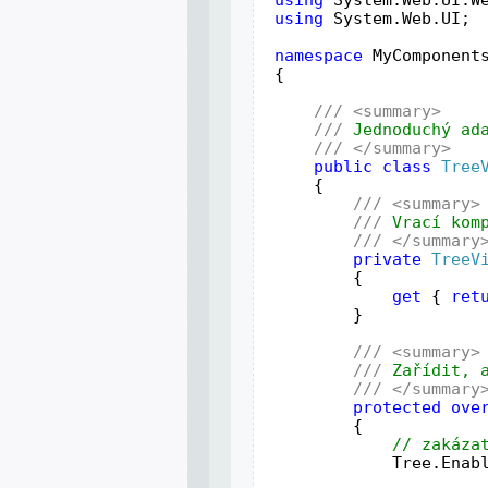
using
 System.Web.UI;
namespace
 MyComponent
 {
///
<summary>
///
 Jednoduchý ad
///
</summary>
public
class
Tree
     {
///
<summary>
///
 Vrací kom
///
</summary
private
TreeV
         {
get
 { 
ret
         }
///
<summary>
///
 Zařídit, 
///
</summary
protected
ove
         {
// zakáza
             Tree.Enab