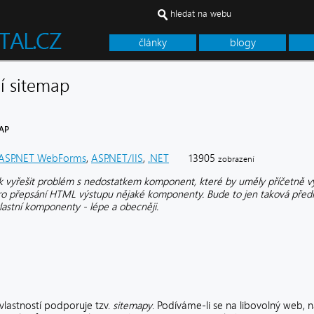
hledat na webu
články
blogy
í sitemap
MAP
ASP.NET WebForms
,
ASP.NET/IIS
,
.NET
13905
zobrazení
ak vyřešit problém s nedostatkem komponent, které by uměly příčetně 
 pro přepsání HTML výstupu nějaké komponenty. Bude to jen taková předm
astní komponenty - lépe a obecněji.
vlastností podporuje tzv.
sitemapy
. Podíváme-li se na libovolný web, 