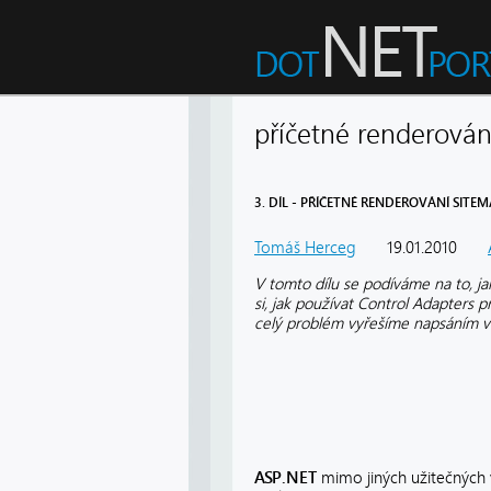
příčetné renderován
3. DÍL - PŘÍČETNÉ RENDEROVÁNÍ SITE
Tomáš Herceg
19.01.2010
V tomto dílu se podíváme na to, j
si, jak používat Control Adapters
celý problém vyřešíme napsáním vl
ASP.NET
mimo jiných užitečných 