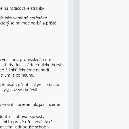
se na rodičovské stránky.
uje jako vnořené netříděné
terý se mi moc nelíbí, a příště
na věcí moc promyšlená není.
Ona tedy dnes vládne daleko horší
e do článků řekněme nehodí.
co umí a co neumí.
e přepsat způsob, jakým se určitá
yly, což se dá řešit
rovat ji přesně tak, jak chceme.
Nutit je stahovat spousty
 není to pravé ořechové, takže
te velmi jednoduše schopni