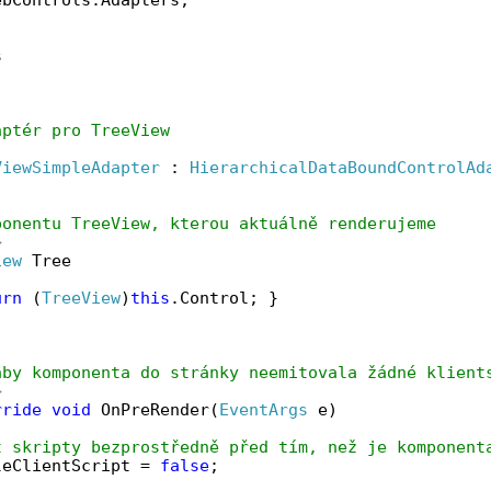
s
aptér pro TreeView
ViewSimpleAdapter
 : 
HierarchicalDataBoundControlAd
ponentu TreeView, kterou aktuálně renderujeme
>
iew
 Tree
urn
 (
TreeView
)
this
.Control; }
aby komponenta do stránky neemitovala žádné klient
>
rride
void
 OnPreRender(
EventArgs
 e)
t skripty bezprostředně před tím, než je komponent
leClientScript = 
false
;