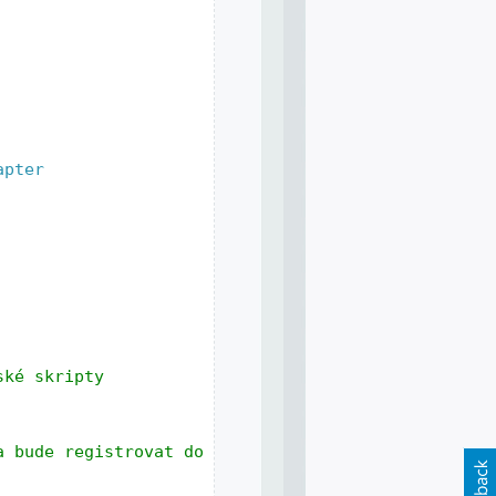
apter
ské skripty
a bude registrovat do stránky