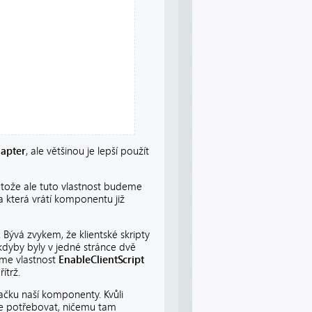
apter
, ale většinou je lepší použít
rotože ale tuto vlastnost budeme
e a která vrátí komponentu již
. Bývá zvykem, že klientské skripty
 kdyby byly v jedné stránce dvě
íme vlastnost
EnableClientScript
ítrž.
čku naší komponenty. Kvůli
e potřebovat, ničemu tam