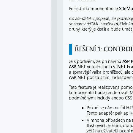
Poslední komponentou je
SiteM
Co ale dělat v případě, že potřeb
seznamy (HTML značka
ul
)?
Možný
druhý, který je čistší a bude umě
ŘEŠENÍ 1: CONTRO
Je s podivem, že při návrhu
ASP.
ASP.NET
vnikalo spolu s
.NET Fr
a špinavější válka prohlížečů, a
ASP.NET
počítá s tím, že každému
Tato featura je realizována pomoc
komponenta bude renderovat. Možn
podmíněnými includy anebo CSS h
Pokud se nám nelíbí HTM
Tento adaptér pak apliko
V mnoha případech na náš
flashových reklam, obráz
většina uživatelů ocení