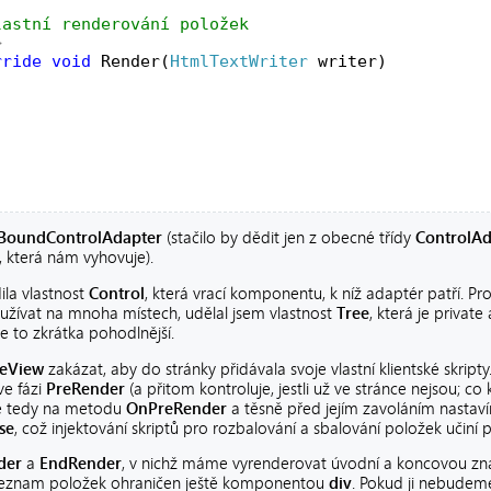
lastní renderování položek
>
rride
void
 Render(
HtmlTextWriter
 writer)
aBoundControlAdapter
(stačilo by dědit jen z obecné třídy
ControlAd
, která nám vyhovuje).
la vlastnost
Control
, která vrací komponentu, k níž adaptér patří. P
užívat na mnoha místech, udělal jsem vlastnost
Tree
, která je privat
 Je to zkrátka pohodlnější.
eeView
zakázat, aby do stránky přidávala svoje vlastní klientské skripty
ve fázi
PreRender
(a přitom kontroluje, jestli už ve stránce nejsou; co
e tedy na metodu
OnPreRender
a těsně před jejím zavoláním nastav
lse
, což injektování skriptů pro rozbalování a sbalování položek učiní př
der
a
EndRender
, v nichž máme vyrenderovat úvodní a koncovou zna
ý seznam položek ohraničen ještě komponentou
div
. Pokud ji nebudem