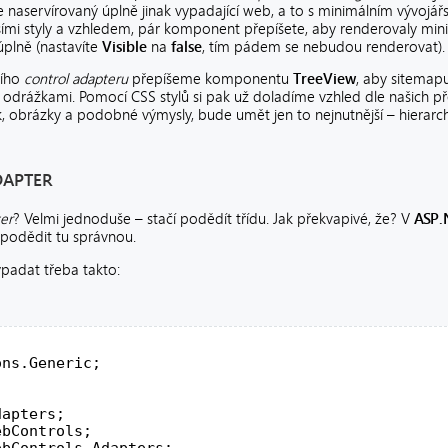
ne naservírovaný úplně jinak vypadající web, a to s minimálním vývojář
mi styly a vzhledem, pár komponent přepíšete, aby renderovaly minima
úplně (nastavíte
Visible
na
false
, tím pádem se nebudou renderovat).
ního
control adapteru
přepíšeme komponentu
TreeView
, aby sitemap
 odrážkami. Pomocí CSS stylů si pak už doladíme vzhled dle našich 
, obrázky a podobné výmysly, bude umět jen to nejnutnější – hierarch
DAPTER
er
? Velmi jednoduše – stačí podědít třídu. Jak překvapivé, že? V
ASP.
 podědit tu správnou.
ypadat třeba takto:
ons.Generic;
dapters;
ebControls;
ebControls.Adapters;