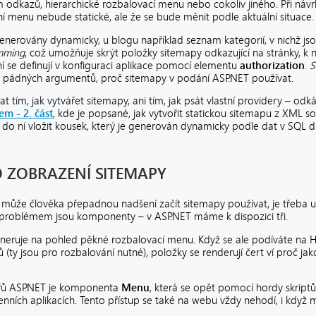
 odkazů, hierarchické rozbalovací menu nebo cokoliv jiného. Při návr
í menu nebude statické, ale že se bude měnit podle aktuální situace.
erovány dynamicky, u blogu například seznam kategorií, v nichž jso
imming
, což umožňuje skrýt položky sitemapy odkazující na stránky, k
í se definují v konfiguraci aplikace pomocí elementu
authorization
.
S
 z pádných argumentů, proč sitemapy v podání ASP.NET používat.
tím, jak vytvářet sitemapy, ani tím, jak psát vlastní providery – od
em - 2. část
, kde je popsané, jak vytvořit statickou sitemapu z XML 
 do ní vložit kousek, který je generován dynamicky podle dat v SQL d
 ZOBRAZENÍ SITEMAPY
může člověka přepadnou nadšení začít sitemapy používat, je třeba up
m problémem jsou komponenty – v ASP.NET máme k dispozici tři.
eneruje na pohled pěkné rozbalovací menu. Když se ale podíváte na H
 (ty jsou pro rozbalování nutné), položky se renderují čert ví proč jak
ářů ASP.NET je komponenta
Menu
, která se opět pomocí hordy skript
nních aplikacích. Tento přístup se také na webu vždy nehodí, i když m