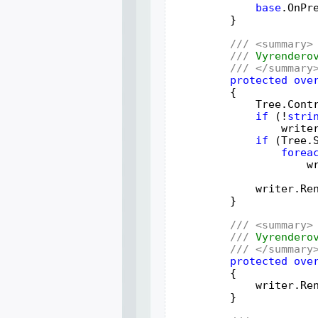
base
.OnPr
         }
///
<summary>
///
 Vyrendero
///
</summary
protected
ove
         {
             Tree.Cont
if
 (!
stri
                 write
if
 (Tree.
forea
                     w
             writer.Re
         }
///
<summary>
///
 Vyrendero
///
</summary
protected
ove
         {
             writer.Re
         }