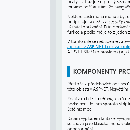
prvky – ať už jde o prostý seznam
musíme počítat s tím, že navigačn
Některé části menu mohou být gen
podporuje taktéž tzv.
security tr
uživatel oprávnění. Tato oprávněn
funkce a podle mě je to z jeden
V tomto díle se nebudeme zabývat 
aplikaci v ASP.NET krok za krok
ASP.NET SiteMap providera) a jak
KOMPONENTY PRO
Přestože z předchozích odstavců 
této oblasti v ASP.NET. Největší
První z nich je
TreeView
, která g
hezké není. Je tam spousta skriptů
úctě nic moc.
Dalším výplodem fantazie vývoj
se chová jako klasické menu v oke
opodstatnění.