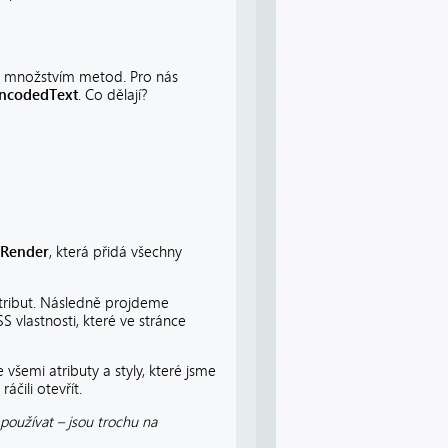
 množstvím metod. Pro nás
ncodedText
. Co dělají?
oRender
, která přidá všechny
atribut. Následně projdeme
 vlastnosti, které ve stránce
 všemi atributy a styly, které jsme
áčili otevřít.
epoužívat – jsou trochu na