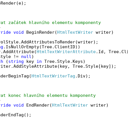
eRender(e);
vat začátek hlavního elementu komponenty
>
rride
void
 BeginRender(
HtmlTextWriter
 writer)
rolStyle.AddAttributesToRender(writer);
ng
.IsNullOrEmpty(Tree.ClientID)) 
r.AddAttribute(
HtmlTextWriterAttribute
.Id, Tree.Cl
Style != 
null
)
ch
 (
string
 key 
in
 Tree.Style.Keys) 
riter.AddStyleAttribute(key, Tree.Style[key]);
nderBeginTag(
HtmlTextWriterTag
.Div);
vat konec hlavního elementu komponenty
>
rride
void
 EndRender(
HtmlTextWriter
 writer)
nderEndTag();