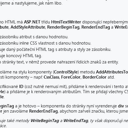
ijeme a nastylujeme, jak nám libo.
ního HTML má
ASP.NET
třídu
HtmlTextWriter
disponující nepřeberným
ibute
,
AddStyleAttribute
,
RenderBeginTag
,
RenderEndTag
a
WriteE
 zásobníku atribut s danou hodnotou.
zásobníku inline CSS vlastnost s danou hodnotou.
je daný počáteční HTML tag s atributy a styly ze zásobníku.
uje koncový HTML tag.
 stránky text, v němž provede nahrazení řídících znaků za entity.
oláme na stylu komponenty (
ControlStyle
) metodu
AddAttributesT
nosti komponenty – např.
CssClass
,
ForeColor
,
BorderColor
atd.
ifikované
ID
(což nutně nemusí mít), přidáme k renderování i tento 
yle
) a přidáme je k renderovaným atributům. Tím se přidají všechny CSS
yle
.
eginTag
a je hotovo – komponenta do stránky nyní vyrenderuje
div
se
r
jen zavoláme
RenderEndTag
, abychom zařveli značku, kterou jsme r
uje také metody
WriteBeginTag
a
WriteEndTag
, ty však doporučuji n
ráce.