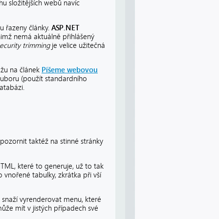
hu složitějších webů navíc
u řazeny články.
ASP.NET
 nimž nemá aktuálně přihlášený
ecurity trimming
je velice užitečná
kážu na článek
Píšeme webovou
souboru (použít standardního
atabázi.
ozornit taktéž na stinné stránky
TML, které to generuje, už to tak
o vnořené tabulky, zkrátka při vší
ů snaží vyrenderovat menu, které
ůže mít v jistých případech své