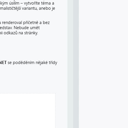
ským úsilím – vytvoříte téma a
lističtější variantu, anebo je
u renderoval příčetně a bez
představ. Nebude umět
ii odkazů na stránky.
NET
se poděděním nějaké třídy