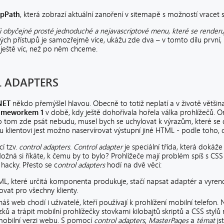
apPath
, která zobrazí aktuální zanoření v sitemapě s možností vracet 
uji obyčejné prosté jednoduché a nejavascriptové menu, které se render
ch přístupů je samozřejmě více, ukážu zde dva – v tomto dílu první, k
t ještě víc, než po něm chceme.
L ADAPTERS
NET
někdo přemýšlel hlavou. Obecně to totiž neplatí a v životě větši
ameworkem 1
v době, kdy ještě dohořívala hořela válka prohlížečů. 
le o tom zde psát nebudu, musel bych se uchylovat k výrazům, které s
 klientovi jest možno naservírovat výstupní jiné HTML - podle toho, 
í tzv.
control adapters
.
Control adapter
je speciální třída, která dokáž
á si říkáte, k čemu by to bylo? Prohlížeče mají problém spíš s CSS st
acky. Přesto se c
ontrol adapters
hodí na dvě věci:
L, které určitá komponenta produkuje, stačí napsat adaptér a vyrende
vat pro všechny klienty.
 web chodí i uživatelé, kteří používají k prohlížení mobilní telefon. 
ků a trápit mobilní prohlížečky stovkami kilobajtů skriptů a CSS stylů
 mobilní verzi webu. S pomocí
control adapters
,
MasterPages
a
témat
js