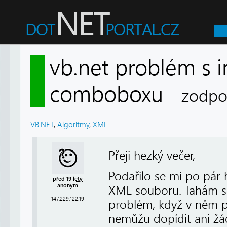
vb.net problém s i
comboboxu
zodpo
VB.NET
,
Algoritmy
,
XML
Přeji hezký večer,
Podařilo se mi po pár
před 19 lety
anonym
XML souboru. Tahám s
147.229.122.19
problém, když v něm po
nemůžu dopídit ani ž