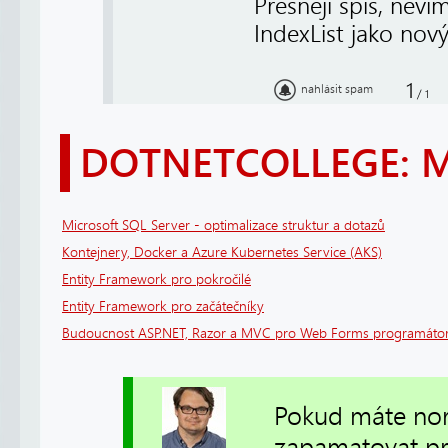
Přesněji spíš, nev
IndexList jako nový
1
nahlásit spam
/
1
DOTNETCOLLEGE: 
Microsoft SQL Server - optimalizace struktur a dotazů
Kontejnery, Docker a Azure Kubernetes Service (AKS)
Entity Framework pro pokročilé
Entity Framework pro začátečníky
Budoucnost ASP.NET, Razor a MVC pro Web Forms programáto
Pokud máte nor
zapamatovat pro