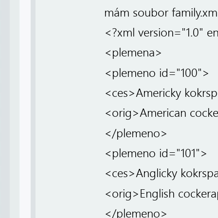
mám soubor family.xml
<?xml version="1.0" 
<plemena>
<plemeno id="100">
<ces>Americky kokrsp
<orig>American cocke
</plemeno>
<plemeno id="101">
<ces>Anglicky kokrsp
<orig>English cockera
</plemeno>