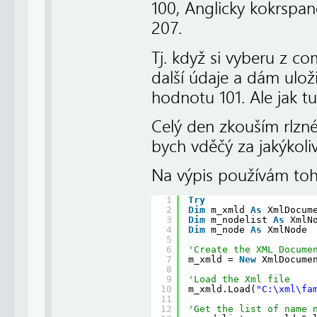
100, Anglicky kokrspan
207.
Tj. když si vyberu z c
další údaje a dám ulož
hodnotu 101. Ale jak 
Celý den zkouším rlzné
bych vděčý za jakýkoliv
Na výpis používám tohl
1
Try
2
Dim
m_xmld 
As
XmlDocum
3
Dim
m_nodelist 
As
XmlN
4
Dim
m_node 
As
XmlNode
5
6
'Create the XML Docume
7
m_xmld = 
New
XmlDocume
8
9
'Load the Xml file
10
m_xmld.Load(
"C:\xml\fa
11
12
'Get the list of name 