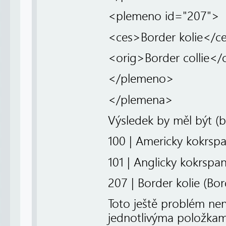
<plemeno id="207">
<ces>Border kolie</c
<orig>Border collie</
</plemeno>
</plemena>
Výsledek by měl být (b
100 | Americky kokrspa
101 | Anglicky kokrspan
207 | Border kolie (Bord
Toto ještě problém ne
jednotlivýma položkama