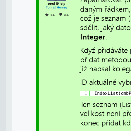
před 19 lety
daným řádkem, 
Tomáš Herceg
1847
3847
což je seznam (
sdělit, jaký da
Integer
.
Když přidáváte
přidat metodo
již napsal kole
ID aktuálně vyb
1
IndexList(cmb
Ten seznam (Lis
velikost není 
konec přidat k