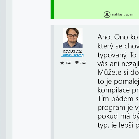
nahlásit spam
Ano. Ono k
který se cho
před 19 lety
typovaný. To
Tomáš Herceg
vás ani nezaj
1847
3847
Můžete si do
to je pomalej
kompilace pr
Tím pádem s
program je vý
pokud má bý
typ, je lepší