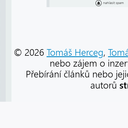
nahlásit spam
© 2026
Tomáš Herceg
,
Tomá
nebo zájem o inzert
Přebírání článků nebo jej
s
autorů