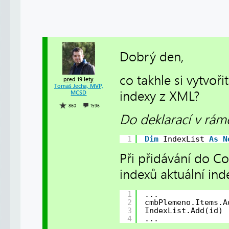
Dobrý den,
co takhle si vytvoř
před 19 lety
Tomáš Jecha, MVP,
indexy z XML?
MCSD
860
1596
Do deklarací v rámc
1
Dim
IndexList 
As
N
Při přidávání do 
indexů aktuální ind
1
...
2
cmbPlemeno.Items.A
3
IndexList.Add(id)
4
...