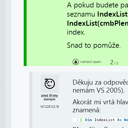
A pokud budete pak c
IndexList
seznamu
IndexList(cmbPle
index.
Snad to pomůže.
2
nahlásit spam
/
2
Děkuju za odpověď
nemám VS 2005).
před 19 lety
anonym
Akorát mi vrtá hla
147.229.122.19
znamená:
1
Dim
IndexList 
As
N