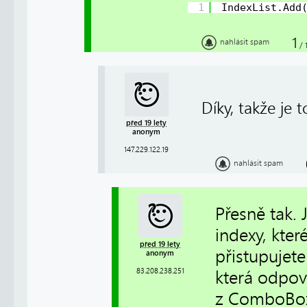
1
IndexList.Add
1
nahlásit spam
/
Díky, takže je t
před 19 lety
anonym
147.229.122.19
nahlásit spam
Přesně tak. 
indexy, kter
před 19 lety
přistupujete
anonym
83.208.238.251
která odpo
z ComboBo