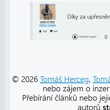
Díky za upřesnění
před 17 lety
Viktor Langer
304
643
0
nahlásit spam
© 2026
Tomáš Herceg
,
Tomá
nebo zájem o inzert
Přebírání článků nebo jej
s
autorů