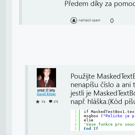
Předem díky za pomo
0
nahlásit spam
Použijte MaskedTextB
nenapíšu číslo a ani
před 17 lety
jestli je MaskedText
David Kitner
např. hláška.(Kód pí
174
275
1
if MaskedTextBox1.tex
2
msgbox (
"Policko je p
3
else 
4
'Vase funkce pro souc
5
End
If