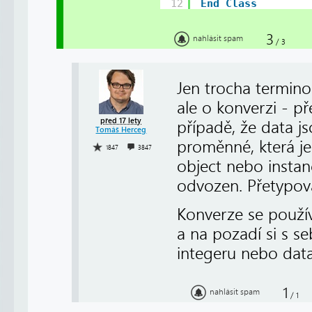
12
End
Class
3
nahlásit spam
/
3
Jen trocha termino
ale o konverzi - p
před 17 lety
případě, že data j
Tomáš Herceg
proměnné, která je
1847
3847
object nebo instan
odvozen. Přetypová
Konverze se použív
a na pozadí si s s
integeru nebo data
1
nahlásit spam
/
1