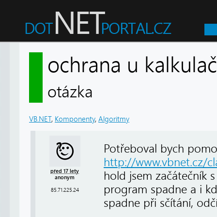
ochrana u kalkula
otázka
VB.NET
,
Komponenty
,
Algoritmy
Potřeboval bych pomoc
http://www.vbnet.cz/cl
před 17 lety
hold jsem začátečník s 
anonym
program spadne a i kdy
85.71.225.24
spadne při sčítání, odčít