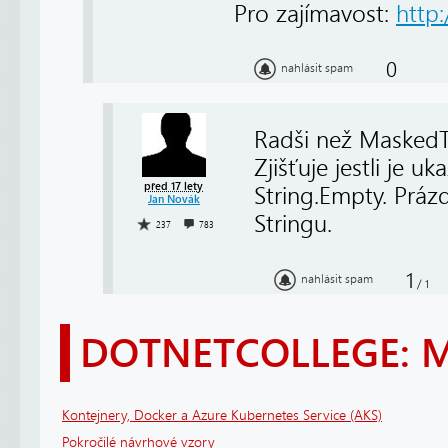
Pro zajímavost:
http:
0
nahlásit spam
Radši než MaskedTe
Zjišťuje jestli je u
před 17 lety
String.Empty. Práz
Jan Novák
Stringu.
237
783
1
nahlásit spam
/
1
DOTNETCOLLEGE: 
Kontejnery, Docker a Azure Kubernetes Service (AKS)
Pokročilé návrhové vzory