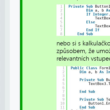
1
Private
Sub
Button
2
Dim
a, b 
A
3
If
Integer
4
TextBo
5
Else
6
TextBo
7
End
If
8
End
Sub
nebo si s kalkulačk
způsobem, že umožn
relevantních vstupe
1
Public
Class
Form
2
Dim
a, b 
As
I
3
4
Private
Sub
B
5
TextBox3.
6
7
End
Sub
8
9
Private
Sub
T
10
Button1.E
11
End
Sub