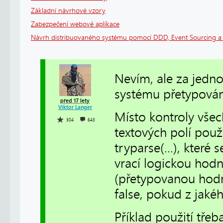
Základní návrhové vzory
Zabezpečení webové aplikace
Návrh distribuovaného systému pomocí DDD, Event Sourcing 
Nevím, ale za jedno
systému přetypování
před 17 lety
Viktor Langer
Místo kontroly vše
304
643
textových polí použi
tryparse(...), které
vrací logickou hod
(přetypovanou hodn
false, pokud z jaké
Příklad použití třeba