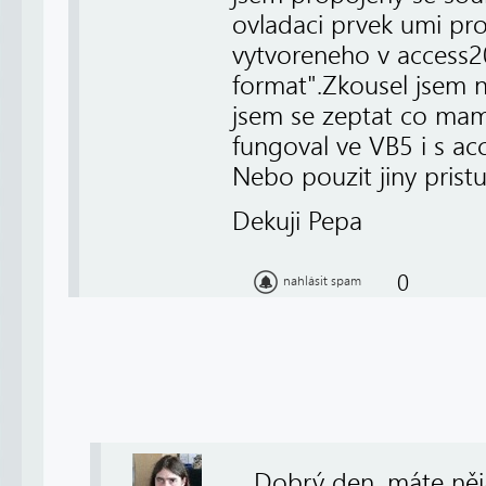
ovladaci prvek umi pro
vytvoreneho v access
format".Zkousel jsem n
jsem se zeptat co mam
fungoval ve VB5 i s ac
Nebo pouzit jiny pris
Dekuji Pepa
0
nahlásit spam
Dobrý den, máte něj