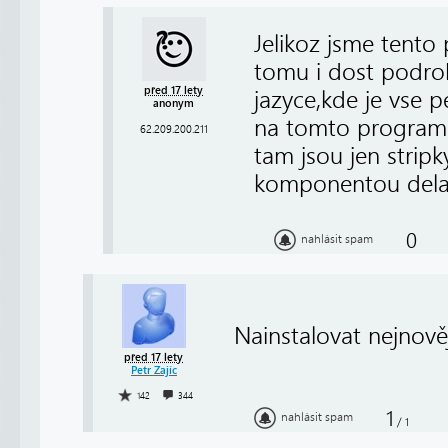
Jelikoz jsme tent
tomu i dost podro
před 17 lety
jazyce,kde je vse 
anonym
na tomto programu 
62.209.200.211
tam jsou jen strip
komponentou dela
0
nahlásit spam
Nainstalovat nejnov
před 17 lety
Petr Zajíc
142
344
1
nahlásit spam
/
1