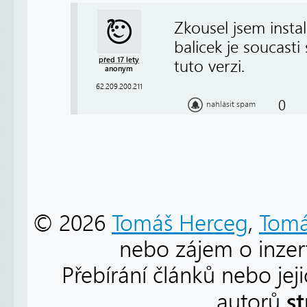
Zkousel jsem insta
balicek je soucast
před 17 lety
tuto verzi.
anonym
62.209.200.211
0
nahlásit spam
© 2026
Tomáš Herceg
,
Tomá
nebo zájem o inzert
Přebírání článků nebo jej
s
autorů