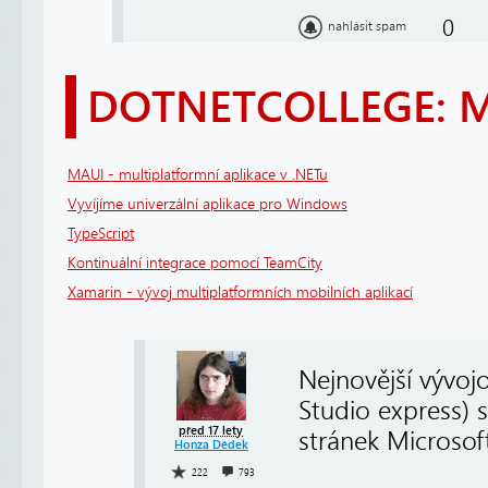
0
nahlásit spam
DOTNETCOLLEGE: 
MAUI - multiplatformní aplikace v .NETu
Vyvíjíme univerzální aplikace pro Windows
TypeScript
Kontinuální integrace pomocí TeamCity
Xamarin - vývoj multiplatformních mobilních aplikací
Nejnovější vývoj
Studio express) 
před 17 lety
stránek Microsof
Honza Dědek
222
793