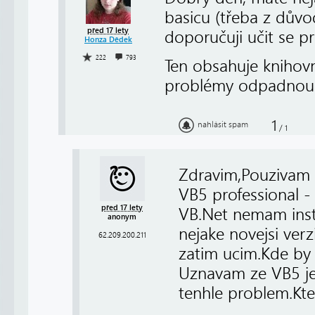
basicu (třeba z důvo
před 17 lety
doporučuji učit se 
Honza Dědek
222
793
Ten obsahuje knihov
problémy odpadnou
1
nahlásit spam
/
1
Zdravim,Pouzivam 
VB5 professional -
před 17 lety
VB.Net nemam inst
anonym
nejake novejsi verz
62.209.200.211
zatim ucim.Kde by 
Uznavam ze VB5 je 
tenhle problem.Kte