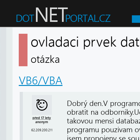
ovladaci prvek d
otázka
VB6/VBA
Dobrý den.V programov
obratit na odborniky.
před 17 lety
takovou mensi databaz
anonym
programu pouzivam ovl
62.209.200.211
jsem propojeny se sou