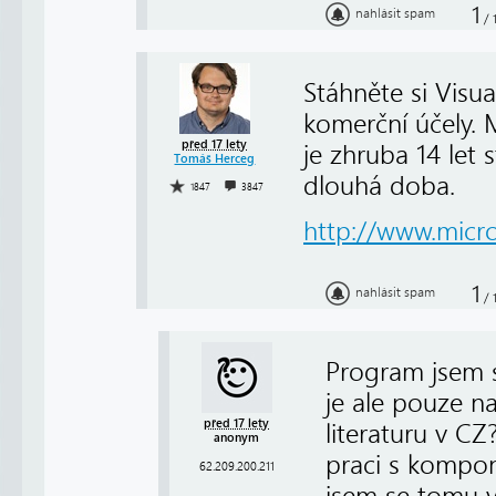
1
nahlásit spam
/
Stáhněte si Visua
komerční účely. 
před 17 lety
je zhruba 14 let s
Tomáš Herceg
dlouhá doba.
1847
3847
http://www.micro
1
nahlásit spam
/
Program jsem s
je ale pouze n
před 17 lety
literaturu v CZ
anonym
praci s kompo
62.209.200.211
jsem se tomu v