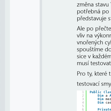
změna stavu 
potřebná po 
představuje s
Ale po přečt
vliv na výko
vnořených cyk
spouštíme doe
sice v každé
musí testovat
Pro ty, které
testovací sm
1
Public
Cla
2
Dim
a 
3
Dim
me
4
Dim
ca
5
6
Privat