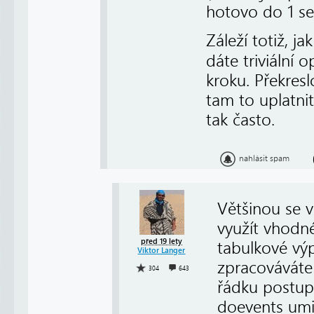
hotovo do 1 se
Záleží totiž, j
dáte triviální o
kroku. Překresl
tam to uplatni
tak často.
nahlásit spam
Většinou se v
využít vhodn
před 19 lety
tabulkové vý
Viktor Langer
zpracováváte 
304
643
řádku postupn
doevents umis