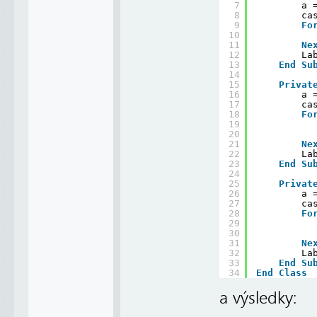
7
a 
8
ca
9
Fo
10
11
Ne
12
La
13
End
Su
14
15
Privat
16
a 
17
ca
18
Fo
19
20
21
Ne
22
La
23
End
Su
24
25
Privat
26
a 
27
ca
28
Fo
29
30
31
Ne
32
La
33
End
Su
34
End
Class
a výsledky: