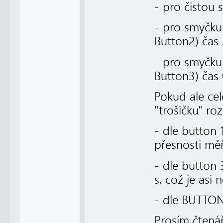
- pro čistou 
- pro smyčku
Button2) čas 
- pro smyčk
Button3) čas 
Pokud ale cel
"trošičku" roz
- dle button 
přesnosti mě
- dle button 
s, což je asi
- dle BUTTON
Prosím čtenář