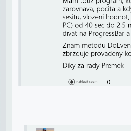
Mam totiz program, kte
zarovnava, pocita a kd
sesitu, vlozeni hodnot
PC) od 40 sec do 2,5 
divat na ProgressBar a
Znam metodu DoEvents,
zbrzduje provadeny ko
Diky za rady Premek
0
nahlásit spam