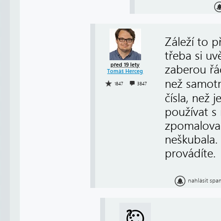
Záleží to p
třeba si uv
před 19 lety
zaberou řád
Tomáš Herceg
než samot
1847
3847
čísla, než 
používat s
zpomaloval
neškubala.
provádíte.
nahlásit spa