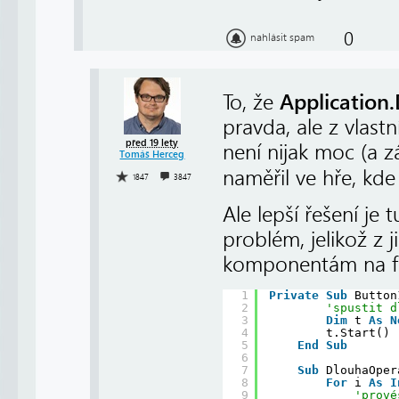
0
nahlásit spam
Application
To, že
pravda, ale z vlast
před 19 lety
není nijak moc (a zá
Tomáš Herceg
naměřil ve hře, kd
1847
3847
Ale lepší řešení je 
problém, jelikož z 
komponentám na fo
1
Private
Sub
Button
2
'spustit d
3
Dim
t 
As
N
4
t.Start()
5
End
Sub
6
7
Sub
DlouhaOper
8
For
i 
As
I
9
'prové