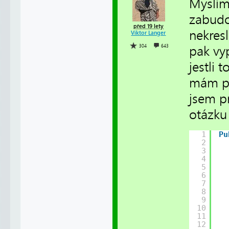
Myslím
zabudov
před 19 lety
nekresl
Viktor Langer
304
643
pak vy
jestli 
mám po
jsem p
otázku 
1
Pu
2
3
4
5
6
7
8
9
10
11
12