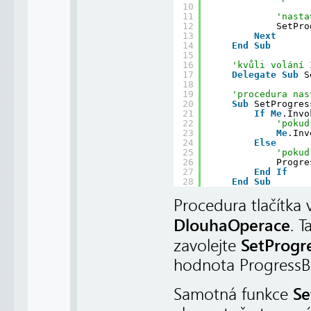
10
11
'nasta
12
SetPro
13
Next
14
End
Sub
15
16
'kvůli volání 
17
Delegate
Sub
S
18
19
'procedura nas
20
Sub
SetProgres
21
If
Me
.Invo
22
'pokud
23
Me
.Inv
24
Else
25
'pokud
26
Progre
27
End
If
28
End
Sub
Procedura tlačítka 
DlouhaOperace
. 
SetProgr
zavolejte
hodnota ProgressB
Se
Samotná funkce