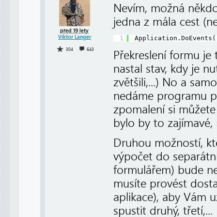
Nevím, možná někdo 
jedna z mála cest (ne
před 19 lety
Viktor Langer
1
Application.DoEvents(
304
643
Překreslení formu je 
nastal stav, kdy je n
zvětšili,...) No a sa
nedáme programu pro
zpomalení si můžete 
bylo by to zajímavé, 
Druhou možností, kt
výpočet do separátní
formulářem) bude ner
musíte provést dosta
aplikace), aby Vám 
spustit druhý, třetí,...