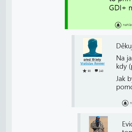
GDI+ 
nahlá
Děkuj
Na j
před 19 lety
Vratislav Renner
kdy (
90
243
Jak 
pomo
n
Evi