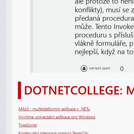
ale protože to nen
konflikty), musí se
předaná procedura 
může. Tento Invoke
proceduru s příslu
vlákně formuláře, 
nejlepší, když na t
0
nahlásit spam
DOTNETCOLLEGE: 
MAUI - multiplatformní aplikace v .NETu
Vyvíjíme univerzální aplikace pro Windows
TypeScript
Kontinuální integrace pomocí TeamCity