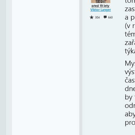
tom
před 19 lety
zas
Viktor Langer
a p
304
643
(v 
tém
zař
týk
Mys
výs
čas
dne
by
od
aby
pro