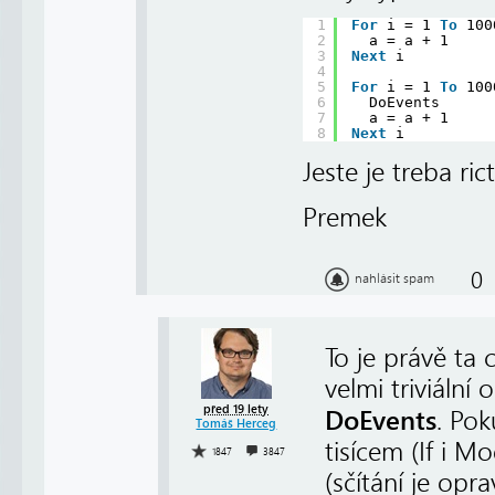
1
For
i = 1 
To
100
2
a = a + 1
3
Next
i
4
5
For
i = 1 
To
100
6
DoEvents  
7
a = a + 1
8
Next
i
Jeste je treba ri
Premek
0
nahlásit spam
To je právě ta 
velmi triviáln
před 19 lety
DoEvents
. Pok
Tomáš Herceg
tisícem (If i 
1847
3847
(sčítání je opr