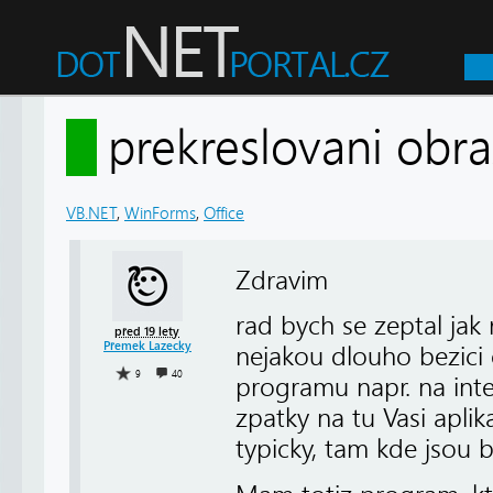
prekreslovani ob
VB.NET
,
WinForms
,
Office
Zdravim
rad bych se zeptal jak
před 19 lety
Přemek Lazecky
nejakou dlouho bezici 
9
40
programu napr. na inte
zpatky na tu Vasi aplik
typicky, tam kde jsou