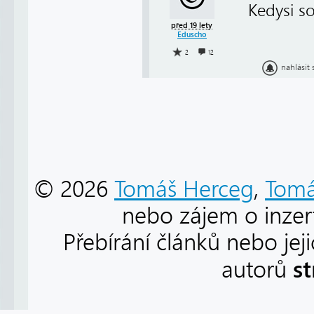
Kedysi so
před 19 lety
Eduscho
2
12
nahlásit
© 2026
Tomáš Herceg
,
Tomá
nebo zájem o inzert
Přebírání článků nebo jej
s
autorů