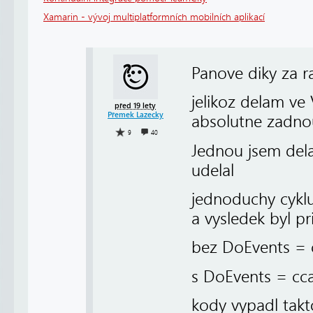
Xamarin - vývoj multiplatformních mobilních aplikací
Panove diky za r
jelikoz delam ve
před 19 lety
Přemek Lazecky
absolutne zadno
9
40
Jednou jsem dela
udelal
jednoduchy cyklu
a vysledek byl pr
bez DoEvents = 
s DoEvents = cca
kody vypadl takt