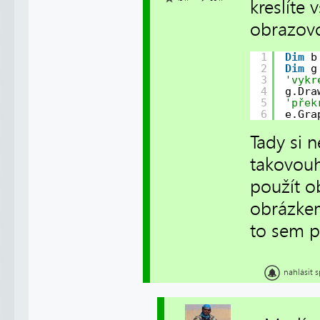
kreslíte
obrazovce
1
Dim
b
2
Dim
g
3
'vykr
4
g.Dra
5
'přek
6
e.Gra
Tady si n
takovouh
použít o
obrázkem
to sem p
nahlásit 