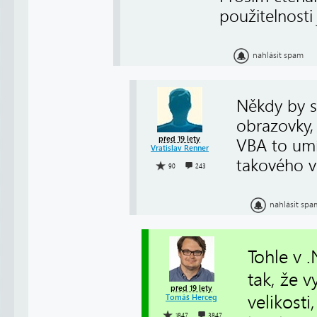
použitelnosti
nahlásit spam
Někdy by s
obrazovky, 
před 19 lety
VBA to umí
Vratislav Renner
takového 
90
243
nahlásit spa
Tohle v .
tak, že v
před 19 lety
velikosti
Tomáš Herceg
1847
3847