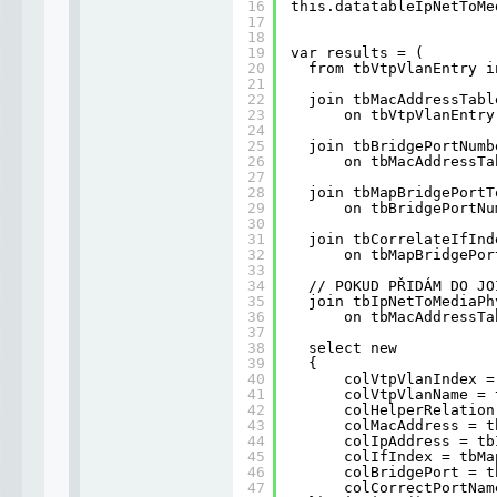
16
this.datatableIpNetToMe
17
18
19
var results = (
20
from tbVtpVlanEntry i
21
22
join tbMacAddressTabl
23
on tbVtpVlanEntry
24
25
join tbBridgePortNumb
26
on tbMacAddressTa
27
28
join tbMapBridgePortT
29
on tbBridgePortNu
30
31
join tbCorrelateIfInd
32
on tbMapBridgePor
33
34
// POKUD PŘIDÁM DO JO
35
join tbIpNetToMediaPh
36
on tbMacAddressTa
37
38
select new
39
{
40
colVtpVlanIndex =
41
colVtpVlanName = 
42
colHelperRelation
43
colMacAddress = t
44
colIpAddress = tb
45
colIfIndex = tbMa
46
colBridgePort = t
47
colCorrectPortNam