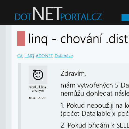
linq - chování .dis
C#
,
LINQ
,
ADO.NET
,
Databáze
Zdravím,
mám vytvořených 5 Data
před 14 lety
anonym
nemůžu dohledat násle
86.49.127.201
1. Pokud nepoužiji na k
(počet DataTable x poče
2. Pokud přidám k SELE