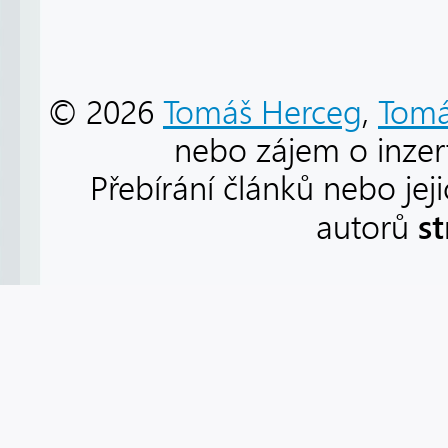
© 2026
Tomáš Herceg
,
Tomá
nebo zájem o inzert
Přebírání článků nebo jej
s
autorů