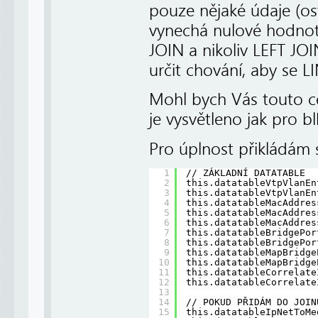
pouze nějaké údaje (os
vynechá nulové hodnoty
JOIN a nikoliv LEFT JO
určit chování, aby se 
Mohl bych Vás touto ce
je vysvětleno jak pro bl
Pro úplnost přikládám 
1
// ZÁKLADNÍ DATATABLE
2
this.datatableVtpVlanEn
3
this.datatableVtpVlanEn
4
this.datatableMacAddres
5
this.datatableMacAddres
6
this.datatableMacAddres
7
this.datatableBridgePor
8
this.datatableBridgePor
9
this.datatableMapBridge
10
this.datatableMapBridge
11
this.datatableCorrelate
12
this.datatableCorrelate
13
14
// POKUD PŘIDÁM DO JOIN
15
this.datatableIpNetToMe