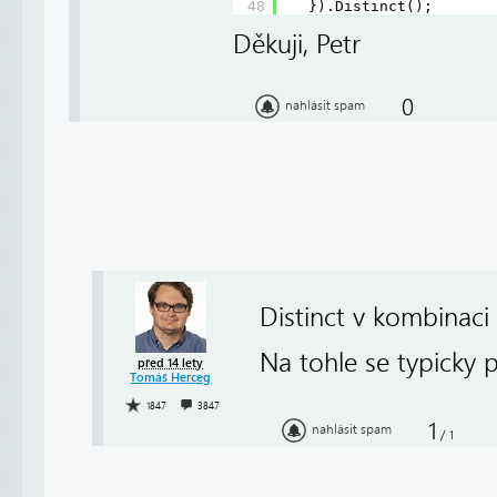
48
}).Distinct();
Děkuji, Petr
0
nahlásit spam
Distinct v kombinaci
Na tohle se typicky 
před 14 lety
Tomáš Herceg
1847
3847
1
nahlásit spam
/
1